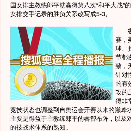
国女排主教练郎平就赢得第八次“和平大战”
女排交手记录的胜负关系改写成5-3。
纵
赛，
球、
节都
致，
针对
的有
攻的
得非
竞技状态也调整到自奥运会开赛以来的巅峰
主要是得益于主教练郎平的睿智布阵，以及
的技战术体系的熟知。