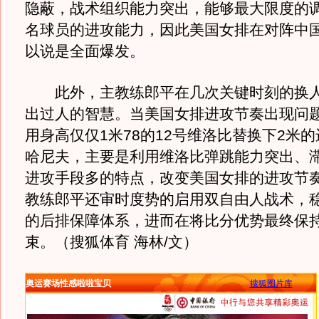
隐蔽，战术组织能力突出，能够最大限度的
名球员的进攻能力，因此美国女排在对阵中
以说是全面爆发。
此外，主教练郎平在几次关键时刻的换人
出过人的智慧。当美国女排进攻节奏出现问
用身高仅仅1米78的12号维洛比替换下2米的
哈尼夫，主要是利用维洛比弹跳能力突出、
进攻手段多的特点，改变美国女排的进攻节
教练郎平还审时度势的启用双自由人战术，
的后排保障体系，进而在将比分优势最终保
束。（搜狐体育 海林/文）
奥运赛场性感啦啦宝贝
搜狐图片库