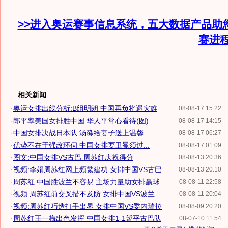
>>进入奥运赛事信息系统，五大数据产品助
赛进
相关新闻
·
奥运女排出线分析:B组明朗 中国再负将遇灾难
08-08-17 15:22
·
郎平率美国女排胜中国 华人平常心看待(图)
08-08-17 14:15
·
中国女排决战日本队 汤淼给妻子送上温馨...
08-08-17 06:27
·
优势不在于强敌环伺 中国女排要卫冕须过...
08-08-17 01:09
·
图文:中国女排VS古巴 周苏红庆祝得分
08-08-13 20:36
·
视频:李娟周苏红网上频繁建功 女排中国VS古巴
08-08-13 20:10
·
周苏红:中国胜波兰不容易 主场力量助女排赢球
08-08-11 22:58
·
视频:周苏红前交叉措不及防 女排中国VS波兰
08-08-11 20:04
·
视频:周苏红巧造打手出界 女排中国VS委内瑞拉
08-08-09 20:20
·
周苏红王一梅出色发挥 中国女排1-1暂平古巴队
08-07-10 11:54