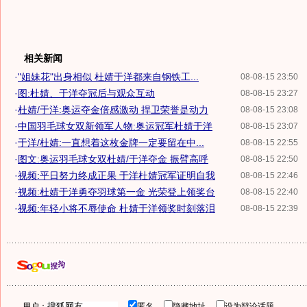
相关新闻
·
"姐妹花"出身相似 杜婧于洋都来自钢铁工...
08-08-15 23:50
·
图:杜婧、于洋夺冠后与观众互动
08-08-15 23:27
·
杜婧/于洋:奥运夺金倍感激动 捍卫荣誉是动力
08-08-15 23:08
·
中国羽毛球女双新领军人物:奥运冠军杜婧于洋
08-08-15 23:07
·
于洋/杜婧:一直想着这枚金牌一定要留在中...
08-08-15 22:55
·
图文:奥运羽毛球女双杜婧/于洋夺金 振臂高呼
08-08-15 22:50
·
视频:平日努力终成正果 于洋杜婧冠军证明自我
08-08-15 22:46
·
视频:杜婧于洋勇夺羽球第一金 光荣登上领奖台
08-08-15 22:40
·
视频:年轻小将不辱使命 杜婧于洋领奖时刻落泪
08-08-15 22:39
用户：
匿名
隐藏地址
设为辩论话题