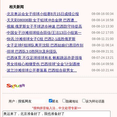
相关新闻
·
北京奥运会女子排球小组赛8月15日成绩公报
08-08-16 00:34
·
天天彩08008期:女子铅球冲击金牌 巴西遭...
08-08-14 16:58
·
视频:俄罗斯女子手球进步神速 巴西防守待提高
08-08-13 13:30
·
中国女子沙滩排球组合田佳/王洁13日小组第一
08-08-12 17:05
·
快讯:沙滩排球女子C组 巴西2-1战胜俄罗斯
08-08-11 21:00
·
女子足球F组球队离开沈阳 巴西姑娘们洒泪作别
08-08-11 06:14
·
排球:巴西队3:0胜阿尔及利亚队
08-08-09 21:31
·
巴西体育:不仅足球排球有名 帆船跳远亦是强项
08-07-24 13:21
·
男女排核心相继受伤 巴西排球"全金"计划遇挫
08-06-14 09:56
·
波兰沙滩排球公开赛落幕 巴西组合获男女...
08-06-10 21:44
用户：
匿名
隐藏地址
设为辩论话题
*搜狗拼音输入法，中文处理专家>>