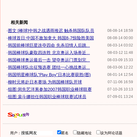
相关新闻
·
图文:[棒球]中韩之战遇雨推迟 触杀韩国队队员
08-08-14 18:59
·
棒球首日:中国不敌加拿大 韩国8-7惊险胜美国
08-08-14 00:00
·
韩国前棒球巨星连夺四命 先杀旧情人后跳...
08-03-14 03:02
·
韩国棒球队豪取四连胜 北京奥运入场券近...
08-03-12 11:48
·
韩国棒球奥运最后一击 望夺奥运门票划完...
08-03-09 15:33
·
韩国棒球队出征预选赛 团结一心挑战奥运...
08-03-06 12:22
·
韩国明星棒球队"Play Boy"日本比赛获胜(图)
08-01-14 12:54
·
柳时元将赴日本赛场 为韩国棒球队开球
07-11-06 16:59
·
组图:闵先艺洋葱参加2007韩国职业棒球联赛
07-10-26 10:13
·
组图:裴斗娜担任韩国职业棒球联赛试球员
07-09-01 13:24
用户：
匿名
隐藏地址
设为辩论话题