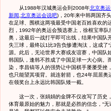
从1988年汉城奥运会到2008年
北京奥运
新闻
,
北京奥运会说吧
)
，20年来中韩两国齐
在足球、围棋这两项最受中国老百姓喜欢的
烈，1992年的奥运会预选赛上，徐根宝率队
奥，这最后一战打平即可出线，结果中国队开
失三球，最终以1比3告负惨遭淘汰，这成了“
源。此后，无论世界大赛或友谊赛，中国队
韩国队，逢韩不胜成了中国足球一大心病。
染，李昌镐等人的强势让中国棋手屡屡受挫
也只能望其项背。就连射箭，也24年屈居奥
在领奖台上永远比韩国队矮一截。
这一次，张娟娟的金牌不仅改写了历史，
体育最原始的魅力，那就是必胜的信念，“无