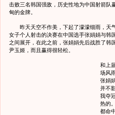
击败三名韩国强敌，历史性地为中国射箭队
甸的金牌。
昨天天空不作美，下起了濛濛细雨，天气
女子个人射击的决赛在中国选手张娟娟与韩
之间展开，在此之前，张娟娟先后战胜了韩
尹玉姬，而且赢得很轻松。
和上
场风
张娟娟
并不
我夺
热的。
都命中