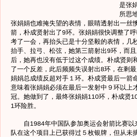
是张
所思
张娟娟也难掩失望的表情，眼睛透射出一丝
箭，朴成贤射出了9环。张娟娟很快调整了呼
考了一会，再抬头已是十分坚毅的表情，几
抬手、拉弓、松弦，她第三箭射出9环，而且
后，她再也没有低于过这个成绩。朴成贤则
了一个反差，此后频频失误射出8环，在剩最
娟娟总成绩反超对手１环。朴成贤最后一箭
意味着张娟娟必须在最后一发射中９环以上
冠。她做到了，最终张娟娟110环，朴成贤1
1环险胜。
自1984年中国队参加奥运会射箭比赛以
队在这个项目上已获得过５枚银牌，但从未