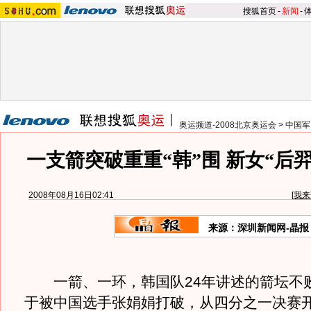
搜狐首页
-
新闻
-
奥运频道-2008北京奥运会
>
中国军
一支箭突破重重“韩”围 新女“后
2008年08月16日02:41
[
我来
来源：深圳新闻网-晶报
一箭、一环，韩国队24年讲述的箭坛不
于被中国选手张娟娟打破，从四分之一决赛