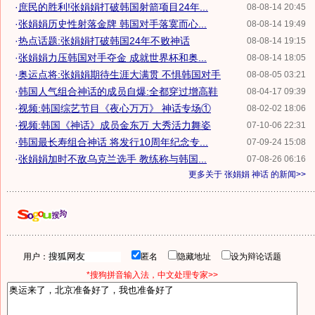
·
庶民的胜利!张娟娟打破韩国射箭项目24年...
08-08-14 20:45
·
张娟娟历史性射落金牌 韩国对手落寞而心...
08-08-14 19:49
·
热点话题:张娟娟打破韩国24年不败神话
08-08-14 19:15
·
张娟娟力压韩国对手夺金 成就世界杯和奥...
08-08-14 18:05
·
奥运点将:张娟娟期待生涯大满贯 不惧韩国对手
08-08-05 03:21
·
韩国人气组合神话的成员自爆:全都穿过增高鞋
08-04-17 09:39
·
视频:韩国综艺节目《夜心万万》 神话专场①
08-02-02 18:06
·
视频:韩国《神话》成员金东万 大秀活力舞姿
07-10-06 22:31
·
韩国最长寿组合神话 将发行10周年纪念专...
07-09-24 15:08
·
张娟娟加时不敌乌克兰选手 教练称与韩国...
07-08-26 06:16
更多关于
张娟娟 神话
的新闻>>
用户：
匿名
隐藏地址
设为辩论话题
*搜狗拼音输入法，中文处理专家>>