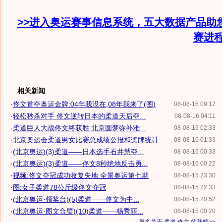
>>进入奥运赛事信息系统，五大数据产品助
赛进
相关新闻
·
佟文首夺奥运金牌:04年我没在,08年我来了(图)
08-08-16 09:12
·
轻松秒杀对手 佟文逆转日本的柔道天后夺...
08-08-16 04:11
·
柔道巨人大战佟文终获胜 北京圆梦弥补雅...
08-08-16 02:33
·
北京奥运会柔道男女比赛总成绩公报和奖牌统计
08-08-16 01:33
·
(北京奥运)(3)柔道——日本选手石井慧夺...
08-08-16 00:33
·
(北京奥运)(3)柔道——佟文8秒绝地反击勇...
08-08-16 00:22
·
视频:佟文夺冠成功收复失地 全景奥运第七期
08-08-15 23:30
·
图:女子柔道78公斤级佟文夺冠
08-08-15 22:33
·
(北京奥运·领奖台)(5)柔道——佟文为中...
08-08-15 20:52
·
(北京奥运·图文合璧)(10)柔道——杨秀丽...
08-08-15 00:20