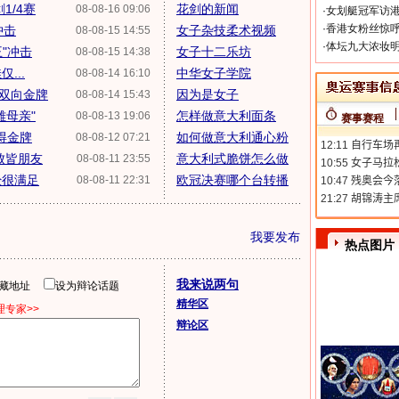
1/4赛
花剑的新闻
08-08-16 09:06
·
女划艇冠军访港
·
香港女粉丝惊呼
冲击
女子杂技柔术视频
08-08-15 14:55
·
体坛九大浓妆明
"冲击
女子十二乐坊
08-08-15 14:38
...
中华女子学院
08-08-14 16:10
双向金牌
因为是女子
08-08-14 15:43
雄母亲"
怎样做意大利面条
08-08-13 19:06
赛事赛程
得金牌
如何做意大利通心粉
08-08-12 07:21
败皆朋友
意大利式脆饼怎么做
08-08-11 23:55
经很满足
欧冠决赛哪个台转播
08-08-11 22:31
我要发布
热点图片
我来说两句
隐藏地址
设为辩论话题
精华区
专家>>
辩论区