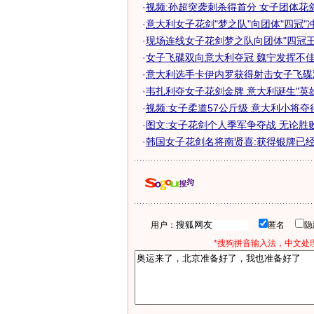
·
视频:孙超突袭刺杀得首分 女子团体花剑
·
意大利女子花剑"梦之队"向团体"四冠"
·
现场连线女子花剑梦之队向团体"四冠王
·
女子飞碟双向意大利夺冠 魏宁发挥不佳仅
·
意大利选手卡伊内罗获得射击女子飞碟
·
韦扎利夺女子花剑金牌 意大利诞生"英
·
视频:女子柔道57公斤级 意大利小将夺
·
图文:女子花剑个人季军争夺战 无论胜
·
韩国女子花剑名将南贤喜:获得银牌已
用户：
匿名
*搜狗拼音输入法，中文处理