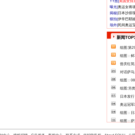
YY图|
美国女排
曝光|
奥运女将
揭秘|
日本沙排
狠拍|
伊辛巴耶
场外|
民间奥运
新闻TOP
组图:第
组图：鲜
曾庆红简
对话萨马
组图：0
组图:另
日本发行
奥运冠军
组图：日
组图：萨