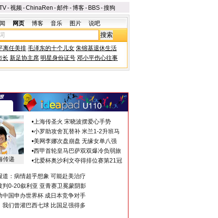
TV
-
视频
-
ChinaRen
-
邮件
-
博客
-
BBS
-
搜狗
闻
网页
博客
音乐
图片
说吧
平离任美排
毛泽东的十个儿女
朱镕基退休生活
市长
新足协主席
明星身份证号
邓小平伤心往事
•
上海传圣火 宋晓波摆爱心手势
•
小罗助攻舍瓦替补 米兰1-2升班马
•
美网李娜次盘崩盘 无缘女单八强
•
西甲首轮皇马巴萨双双爆冷负弱旅
海传递
•
北爱杯奥沙利文夺得排位赛第21冠
报道：病情超乎想象 可能赴美治疗
判0-20叙利亚 亚青赛卫冕蒙阴影
助中国申办世界杯 成日本竞争对手
：我们曾灌巴西七球 比国足强得多