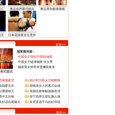
运汇
奥运会闭幕式焰火
奥运美女献身搜狐
熄灭
日本花游美女出意外
更多>>
冠军面对面：
·
中国女乒张怡宁/郭跃做客
·
中国女子链球铜牌 张文秀
·
蹦床美女帅哥何雯娜陆春龙
闭幕式盛况
亮璀璨夜空
倒计时与焰火交相辉映
曲我爱北京
胡锦涛步入闭幕式会场
台缓缓熄灭
英国伦敦奉献接旗表演
秀中文问候
张宁高举五星红旗入场
良好适合观烟火
肯尼亚选手马拉松夺冠
更多>>