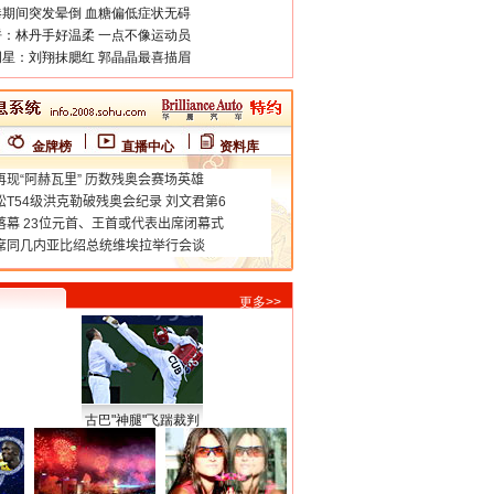
期间突发晕倒 血糖偏低症状无碍
：林丹手好温柔 一点不像运动员
星：刘翔抹腮红 郭晶晶最喜描眉
金牌榜
直播中心
资料库
更多>>
古巴"神腿"飞踹裁判