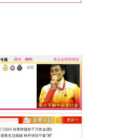
特约
奥运金牌猜猜猜
牌专题
全部
更多>>
门访问 何厚铧颁发千万奖金(图)
港夜生活揭秘 林丹张怡宁最"潮"