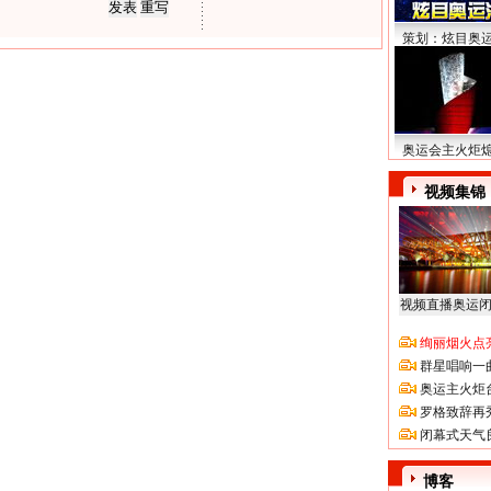
策划：炫目奥
奥运会主火炬
视频集锦
视频直播奥运
绚丽烟火点
群星唱响一
奥运主火炬
罗格致辞再
闭幕式天气
博客