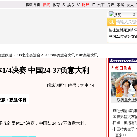
搜狐首页
-
新闻
-
体育
-
S
-
娱乐
-
V
-
财经
-
IT
-
汽车
-
房产
-
家居
-
女人
-
新
杨佳注射死刑
郎
中国21位漂亮女
奥运频道-2008北京奥运会
>
2008年奥运会快讯
>
08奥运快讯
每日焦点
/4决赛 中国24-37负意大利
[
我来说两句
] [字号：
大
中
小
]
来源：搜狐体育
残奥圣火上
·
刘翔伤情追踪
·
国青男篮罢赛被
花剑团体1/4决赛，中国队24-37不敌意大利。
·
日媒：奥运有
·
中国特奥选手
更多>>