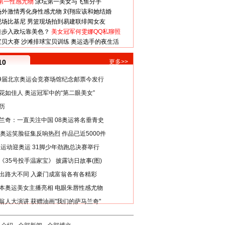
第一性感尤物
泳坛第一美女与飞鱼分手
场外激情秀化身性感尤物
刘翔应该和她结婚
现场比基尼
男篮现场拍到易建联绯闻女友
娃步入政坛靠美色？
美女冠军何雯娜QQ私聊照
宝贝大赛
沙滩排球宝贝训练
奥运选手的夜生活
10
更多>>
29届北京奥运会竞赛场馆纪念邮票今发行
花如佳人 奥运冠军中的“第二眼美女”
历
兰奇：一直关注中国 08奥运将名垂青史
8奥运笑脸征集反响热烈 作品已近5000件
类运动迎奥运 31脚少年劲跑总决赛举行
《35号投手温家宝》 披露访日故事(图)
出路大不同 入豪门成富翁各有各精彩
本奥运美女主播亮相 电眼朱唇性感尤物
翁人大演讲 获赠油画"我们的萨马兰奇"