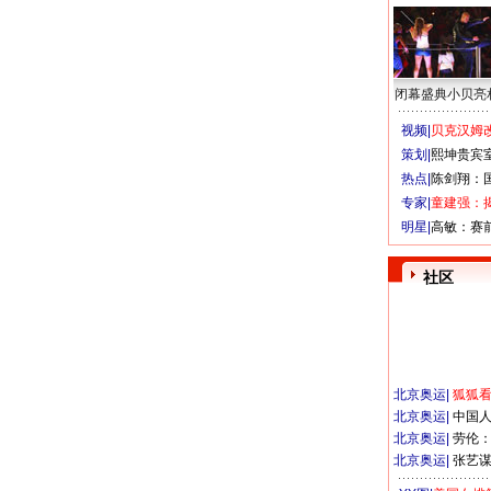
闭幕盛典小贝亮
视频|
贝克汉姆改
策划|
熙坤贵宾
热点|
陈剑翔：
专家|
童建强：
明星|
高敏：赛
社区
北京奥运
|
狐狐
北京奥运
|
中国
北京奥运
|
劳伦
北京奥运
|
张艺