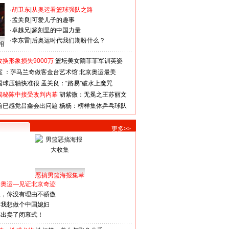
·
胡卫东
|
从奥运看篮球强队之路
·
孟关良
|
可爱儿子的趣事
·
卓越兄
|
篆刻里的中国力量
·
李东雷
|
后奥运时代我们期盼什么？
相
换形象损失9000万
篮坛美女隋菲菲军训英姿
室 ：萨马兰奇做客金台艺术馆
北京奥运最美
国球压轴快准很
孟关良：“路易”破水上魔咒
揭秘陈中接受改判内幕
胡紫微：无冕之王苏丽文
前已感觉吕鑫会出问题
杨杨：榜样集体乒乓球队
更多>>
恶搞男篮海报集萃
看奥运—见证北京奇迹
人，你没有理由不骄傲
：我想做个中国媳妇
谋出卖了闭幕式！