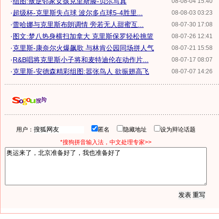
·
组图:叛逆邻家女孩克里斯滕-贝尔写真
08-08-04 15:40
·
超级杯-克里斯失点球 波尔多点球5-4胜里...
08-08-03 03:23
·
蕾哈娜与克里斯布朗调情 旁若无人甜蜜互...
08-07-30 17:08
·
图文:梦八热身横扫加拿大 克里斯保罗轻松挑篮
08-07-26 12:41
·
克里斯-康奈尔火爆飙歌 与林肯公园同场拼人气
08-07-21 15:58
·
R&B唱将克里斯小子将和麦特迪伦在动作片...
08-07-17 08:07
·
克里斯-安德森精彩组图:嚣张鸟人 欲振翅高飞
08-07-07 14:26
用户：
匿名
隐藏地址
设为辩论话题
*搜狗拼音输入法，中文处理专家>>