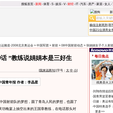
搜狐首页
-
新闻
-
体育
-
S
-
娱乐
-
V
-
财经
-
IT
-
汽车
-
房产
-
家居
-
女人
-
新
杨佳注射死刑
郎
中国21位漂亮女
奥运频道-2008北京奥运会
>
中国军团
>
射箭
>
08中国射箭动态
>
张娟娟女子个人射
每日焦点
话 ”教练说娟娟本是三好生
[
我来说两句
] [字号：
大
中
小
]
中国青年报 作者：李晶星
残奥圣火上
·
刘翔伤情追踪
·
国青男篮罢赛被
中国射箭队的梦想，圆了青岛人民的梦想，也圆了
·
日媒：奥运有
·
中国特奥选手
队庆功晚宴上抽空出来的王国章教练，在电话那头对
更多>>