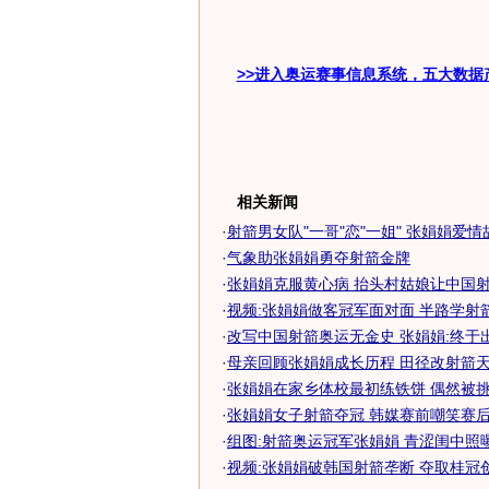
>>进入奥运赛事信息系统，五大数据
相关新闻
·
射箭男女队"一哥"恋"一姐" 张娟娟爱情
·
气象助张娟娟勇夺射箭金牌
·
张娟娟克服黄心病 抬头村姑娘让中国射箭
·
视频:张娟娟做客冠军面对面 半路学射
·
改写中国射箭奥运无金史 张娟娟:终于
·
母亲回顾张娟娟成长历程 田径改射箭天生
·
张娟娟在家乡体校最初练铁饼 偶然被挑中
·
张娟娟女子射箭夺冠 韩媒赛前嘲笑赛后惊
·
组图:射箭奥运冠军张娟娟 青涩闺中照
·
视频:张娟娟破韩国射箭垄断 夺取桂冠