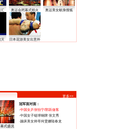
运汇
奥运会闭幕式焰火
奥运美女献身搜狐
熄灭
日本花游美女出意外
更多>>
冠军面对面：
·
中国女乒张怡宁/郭跃做客
·
中国女子链球铜牌 张文秀
·
蹦床美女帅哥何雯娜陆春龙
闭幕式盛况