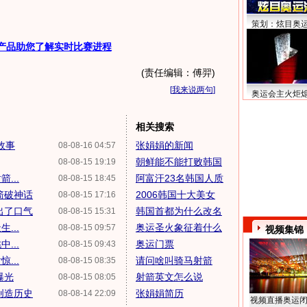
策划：炫目奥
产品助您了解实时比赛进程
(责任编辑：傅羿)
[
我来说两句
]
奥运会主火炬
相关搜索
故事
张娟娟的新闻
08-08-16 04:57
朝鲜能不能打败韩国
08-08-15 19:19
...
阿富汗23名韩国人质
08-08-15 18:45
箭破神话
2006韩国十大美女
08-08-15 17:16
出了口气
韩国首都为什么改名
08-08-15 15:31
...
奥运圣火象征着什么
08-08-15 09:57
视频集锦
...
奥运门票
08-08-15 09:43
...
请问啥叫骑马射箭
08-08-15 08:35
曝光
射箭英文怎么说
08-08-15 08:05
创造历史
张娟娟简历
08-08-14 22:09
视频直播奥运