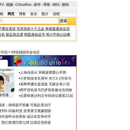
TV
-
视频
-
ChinaRen
-
邮件
-
博客
-
BBS
-
搜狗
闻
网页
博客
音乐
图片
说吧
平离任美排
毛泽东的十个儿女
朱镕基退休生活
市长
新足协主席
明星身份证号
邓小平伤心往事
箭夺冠
>
08张娟娟夺金动态
•
上海传圣火 宋晓波摆爱心手势
•
小罗助攻舍瓦替补 米兰1-2升班马
•
美网李娜次盘崩盘 无缘女单八强
•
西甲首轮皇马巴萨双双爆冷负弱旅
海传递
•
北爱杯奥沙利文夺得排位赛第21冠
报道：病情超乎想象 可能赴美治疗
判0-20叙利亚 亚青赛卫冕蒙阴影
助中国申办世界杯 成日本竞争对手
：我们曾灌巴西七球 比国足强得多