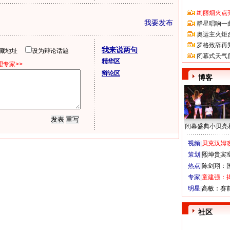
绚丽烟火点
我要发布
群星唱响一
奥运主火炬
罗格致辞再
我来说两句
隐藏地址
设为辩论话题
闭幕式天气
精华区
专家>>
辩论区
博客
闭幕盛典小贝亮
视频|
贝克汉姆改
策划|
熙坤贵宾
热点|
陈剑翔：
专家|
童建强：
明星|
高敏：赛
社区