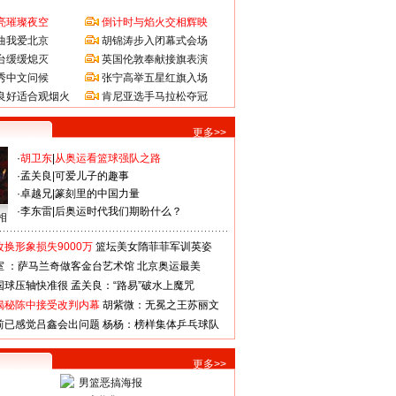
亮璀璨夜空
倒计时与焰火交相辉映
曲我爱北京
胡锦涛步入闭幕式会场
台缓缓熄灭
英国伦敦奉献接旗表演
秀中文问候
张宁高举五星红旗入场
良好适合观烟火
肯尼亚选手马拉松夺冠
更多>>
·
胡卫东
|
从奥运看篮球强队之路
·
孟关良
|
可爱儿子的趣事
·
卓越兄
|
篆刻里的中国力量
·
李东雷
|
后奥运时代我们期盼什么？
相
换形象损失9000万
篮坛美女隋菲菲军训英姿
室 ：萨马兰奇做客金台艺术馆
北京奥运最美
国球压轴快准很
孟关良：“路易”破水上魔咒
揭秘陈中接受改判内幕
胡紫微：无冕之王苏丽文
前已感觉吕鑫会出问题
杨杨：榜样集体乒乓球队
更多>>