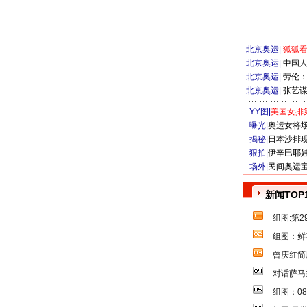
北京奥运
|
狐狐
北京奥运
|
中国
北京奥运
|
劳伦
北京奥运
|
张艺
YY图|
美国女排
曝光|
奥运女将
揭秘|
日本沙排
狠拍|
伊辛巴耶
场外|
民间奥运
新闻TOP
组图:第
组图：鲜
曾庆红简
对话萨马
组图：0