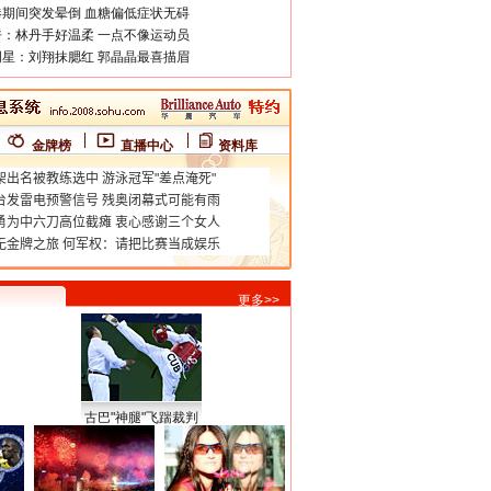
期间突发晕倒 血糖偏低症状无碍
：林丹手好温柔 一点不像运动员
星：刘翔抹腮红 郭晶晶最喜描眉
金牌榜
直播中心
资料库
更多>>
古巴"神腿"飞踹裁判