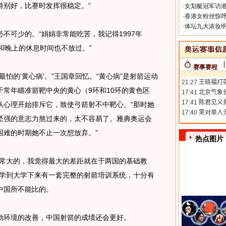
特别好，比赛时发挥很稳定。”
·
女划艇冠军访港
·
香港女粉丝惊呼
·
体坛九大浓妆明
可少的。“娟娟非常能吃苦，我记得1997年
午和晚上的休息时间也不放过。”
赛事赛程
的‘黄心病’。”王国章回忆。“黄心病”是射箭运动
常年瞄准箭靶中央的黄心（9环和10环的黄色区
从心理开始排斥它，致使弓箭射不中靶心。“那时她
坚强的意志力熬过来的，太不容易了。雅典奥运会
困难的时期她不止一次想放弃。”
热点图片
常大的，我觉得最大的差距就在于两国的基础教
小学到大学下来有一套完整的射箭培训系统，十分有
中国所不能比的。
环境的改善，中国射箭的成绩还会更好。