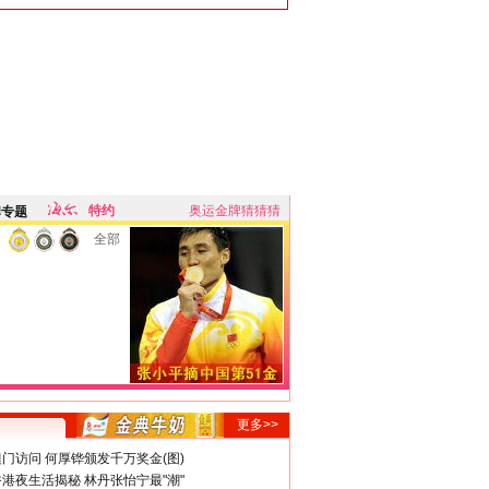
特约
奥运金牌猜猜猜
牌专题
全部
更多>>
门访问 何厚铧颁发千万奖金(图)
港夜生活揭秘 林丹张怡宁最"潮"