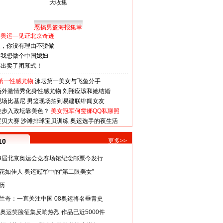
恶搞男篮海报集萃
看奥运—见证北京奇迹
人，你没有理由不骄傲
：我想做个中国媳妇
谋出卖了闭幕式！
第一性感尤物
泳坛第一美女与飞鱼分手
场外激情秀化身性感尤物
刘翔应该和她结婚
现场比基尼
男篮现场拍到易建联绯闻女友
娃步入政坛靠美色？
美女冠军何雯娜QQ私聊照
宝贝大赛
沙滩排球宝贝训练
奥运选手的夜生活
10
更多>>
29届北京奥运会竞赛场馆纪念邮票今发行
花如佳人 奥运冠军中的“第二眼美女”
历
兰奇：一直关注中国 08奥运将名垂青史
8奥运笑脸征集反响热烈 作品已近5000件