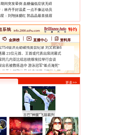
期间突发晕倒 血糖偏低症状无碍
：林丹手好温柔 一点不像运动员
星：刘翔抹腮红 郭晶晶最喜描眉
金牌榜
直播中心
资料库
更多>>
古巴"神腿"飞踹裁判