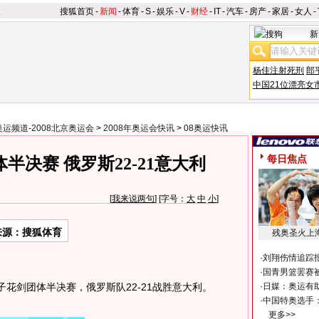
搜狐首页
-
新闻
-
体育
-
S
-
娱乐
-
V
-
财经
-
IT
-
汽车
-
房产
-
家居
-
女人
-
新
杨佳注射死刑
郎
中国21位漂亮女
奥运频道-2008北京奥运会
>
2008年奥运会快讯
>
08奥运快讯
每日焦点
半决赛 俄罗斯22-21意大利
[
我来说两句
] [字号：
大
中
小
]
来源：搜狐体育
残奥圣火上
·
刘翔伤情追踪
·
国青男篮罢赛被
子花剑团体半决赛，俄罗斯队22-21战胜意大利。
·
日媒：奥运有
·
中国特奥选手
更多>>