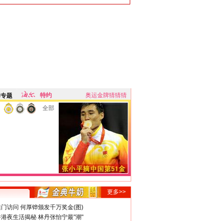
特约
奥运金牌猜猜猜
牌专题
全部
更多>>
门访问 何厚铧颁发千万奖金(图)
港夜生活揭秘 林丹张怡宁最"潮"