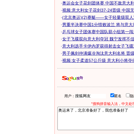
·
奥运会女子花剑团体赛 中国不敌意大利无
·
视频:意大利女子花剑37-24晋级 中国
·
(北京奥运)(2)赛艇——女子轻量级双人双
·
男重半决赛中国1分惜败波兰 将与意大
·
乒乓球女子团体赛中国队获小组第一闯入
·
女子飞碟双向意大利夺冠 魏宁发挥不佳仅
·
意大利选手卡伊内罗获得射击女子飞碟
·
男子佩剑仲满爆冷淘汰意大利名将 晋
·
视频:女子柔道57公斤级 意大利小将夺
用户：
匿名
*搜狗拼音输入法，中文处理