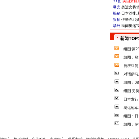
YY图|
美国女排
曝光|
奥运女将
揭秘|
日本沙排
狠拍|
伊辛巴耶
场外|
民间奥运
新闻TOP
组图:第
组图：鲜
曾庆红简
对话萨马
组图：0
组图:另
日本发行
奥运冠军
组图：日
组图：萨