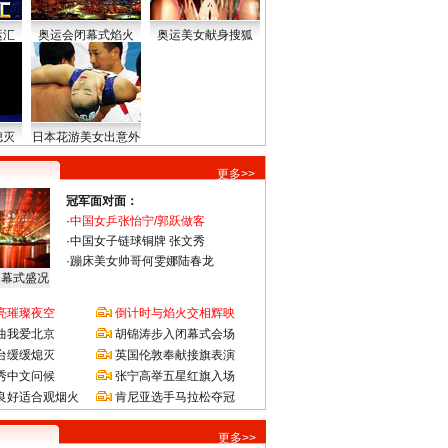
运汇
奥运会闭幕式焰火
奥运美女献身搜狐
熄灭
日本花游美女出意外
更多>>
冠军面对面：
·
中国女乒张怡宁/郭跃做客
·
中国女子链球铜牌 张文秀
·
蹦床美女帅哥何雯娜陆春龙
闭幕式盛况
亮璀璨夜空
倒计时与焰火交相辉映
曲我爱北京
胡锦涛步入闭幕式会场
台缓缓熄灭
英国伦敦奉献接旗表演
秀中文问候
张宁高举五星红旗入场
良好适合观烟火
肯尼亚选手马拉松夺冠
更多>>