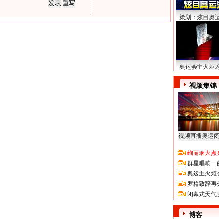
策划：炫目奥
奥运会主火炬
视频集锦
视频直播奥运
绚丽烟火点
群星唱响一
奥运主火炬
罗格致辞再
闭幕式天气
博客