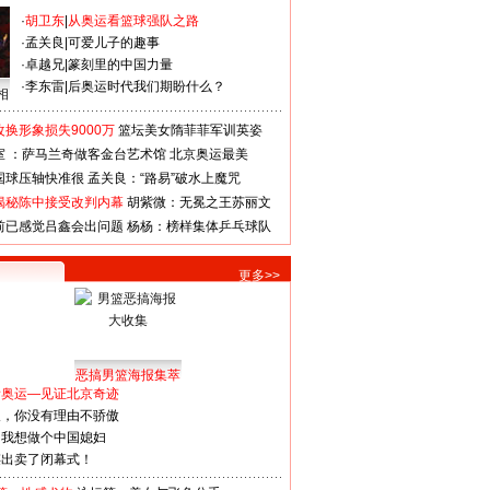
·
胡卫东
|
从奥运看篮球强队之路
·
孟关良
|
可爱儿子的趣事
·
卓越兄
|
篆刻里的中国力量
·
李东雷
|
后奥运时代我们期盼什么？
相
换形象损失9000万
篮坛美女隋菲菲军训英姿
室 ：萨马兰奇做客金台艺术馆
北京奥运最美
国球压轴快准很
孟关良：“路易”破水上魔咒
揭秘陈中接受改判内幕
胡紫微：无冕之王苏丽文
前已感觉吕鑫会出问题
杨杨：榜样集体乒乓球队
更多>>
恶搞男篮海报集萃
看奥运—见证北京奇迹
人，你没有理由不骄傲
：我想做个中国媳妇
谋出卖了闭幕式！