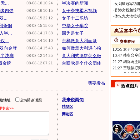
...
半决赛的新闻
08-08-16 10:24
·
女划艇冠军访港
·
香港女粉丝惊呼
无缘四强
女子杂技柔术视频
08-08-16 10:15
·
体坛九大浓妆明
...
女子十二乐坊
08-08-15 22:12
利争铜
中华女子学院
08-08-15 15:05
半...
因为是女子
08-08-14 17:38
...
怎样做意大利面条
08-08-14 16:10
赛事赛程
双向金牌
如何做意大利通心粉
08-08-14 15:43
级半决赛
意大利式脆饼怎么做
08-08-12 14:25
得金牌
台联党是个什么团体
08-08-12 07:21
我要发布
热点图片
我来说两句
隐藏地址
设为辩论话题
精华区
专家>>
辩论区