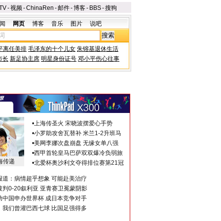
TV
-
视频
-
ChinaRen
-
邮件
-
博客
-
BBS
-
搜狗
闻
网页
博客
音乐
图片
说吧
平离任美排
毛泽东的十个儿女
朱镕基退休生活
市长
新足协主席
明星身份证号
邓小平伤心往事
•
上海传圣火 宋晓波摆爱心手势
•
小罗助攻舍瓦替补 米兰1-2升班马
•
美网李娜次盘崩盘 无缘女单八强
•
西甲首轮皇马巴萨双双爆冷负弱旅
海传递
•
北爱杯奥沙利文夺得排位赛第21冠
报道：病情超乎想象 可能赴美治疗
判0-20叙利亚 亚青赛卫冕蒙阴影
助中国申办世界杯 成日本竞争对手
：我们曾灌巴西七球 比国足强得多