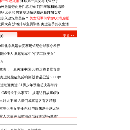
第一性感尤物
泳坛第一美女与飞鱼分手
场外激情秀化身性感尤物
刘翔应该和她结婚
现场比基尼
男篮现场拍到易建联绯闻女友
娃步入政坛靠美色？
美女冠军何雯娜QQ私聊照
宝贝大赛
沙滩排球宝贝训练
奥运选手的夜生活
10
更多>>
29届北京奥运会竞赛场馆纪念邮票今发行
花如佳人 奥运冠军中的“第二眼美女”
历
兰奇：一直关注中国 08奥运将名垂青史
8奥运笑脸征集反响热烈 作品已近5000件
类运动迎奥运 31脚少年劲跑总决赛举行
《35号投手温家宝》 披露访日故事(图)
出路大不同 入豪门成富翁各有各精彩
本奥运美女主播亮相 电眼朱唇性感尤物
翁人大演讲 获赠油画"我们的萨马兰奇"