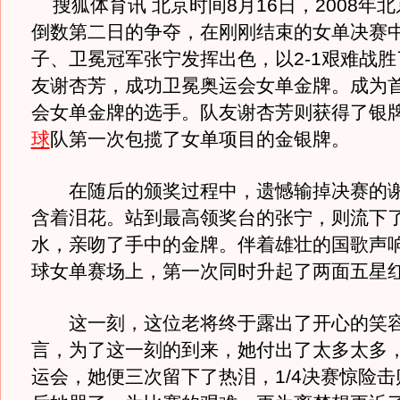
搜狐体育讯 北京时间8月16日，2008年
倒数第二日的争夺，在刚刚结束的女单决赛
子、卫冕冠军张宁发挥出色，以2-1艰难战
友谢杏芳，成功卫冕奥运会女单金牌。成为
会女单金牌的选手。队友谢杏芳则获得了银
球
队第一次包揽了女单项目的金银牌。
在随后的颁奖过程中，遗憾输掉决赛的谢
含着泪花。站到最高领奖台的张宁，则流下
水，亲吻了手中的金牌。伴着雄壮的国歌声
球女单赛场上，第一次同时升起了两面五星
这一刻，这位老将终于露出了开心的笑容
言，为了这一刻的到来，她付出了太多太多
运会，她便三次留下了热泪，1/4决赛惊险