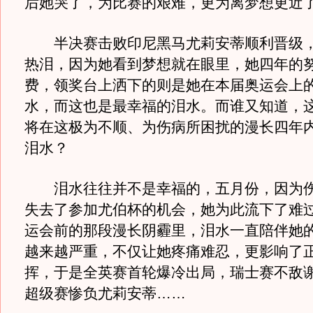
后她哭了，为比赛的艰难，更为离梦想更近
半决赛击败印尼黑马尤莉安蒂顺利晋级，
热泪，因为她看到梦想就在眼里，她四年的
费，领奖台上洒下的则是她在本届奥运会上
水，而这也是最幸福的泪水。而谁又知道，这
将在这极为不顺、为伤病所困扰的漫长四年
泪水？
泪水往往并不是幸福的，五月份，因为伤
失去了参加尤伯杯的机会，她为此流下了难
运会前的那段漫长阴霾里，泪水一直陪伴她
越来越严重，不仅让她疼痛难忍，更影响了
挥，于是全英赛首轮爆冷出局，瑞士赛不敌
超级赛惨负尤莉安蒂……