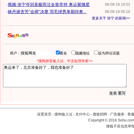
·
视频:张宁夺冠喜极而泣全靠坚持 奥运紫微星
08-08-16 19:52
·
林丹谢杏芳"会师"决赛 羽毛球男单期待奥...
08-08-16 00:18
更多关于
张宁
的新闻>>
用户：
匿名
隐藏地址
设为辩论话题
*搜狗拼音输入法，中文处理专家>>
设置首页
-
搜狗输入法
-
支付中心
-
搜狐招聘
-
广告服务
-
客
Copyright
©
2016 Sohu.com 
搜狐不良信息举