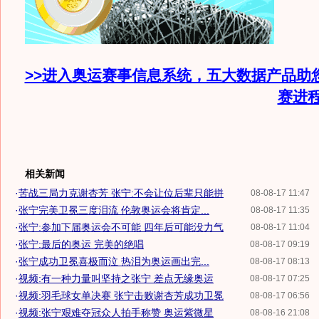
>>进入奥运赛事信息系统，五大数据产品助
赛进
相关新闻
·
苦战三局力克谢杏芳 张宁:不会让位后辈只能拼
08-08-17 11:47
·
张宁完美卫冕三度泪流 伦敦奥运会将肯定...
08-08-17 11:35
·
张宁:参加下届奥运会不可能 四年后可能没力气
08-08-17 11:04
·
张宁:最后的奥运 完美的绝唱
08-08-17 09:19
·
张宁成功卫冕喜极而泣 热泪为奥运画出完...
08-08-17 08:13
·
视频:有一种力量叫坚持之张宁 差点无缘奥运
08-08-17 07:25
·
视频:羽毛球女单决赛 张宁击败谢杏芳成功卫冕
08-08-17 06:56
·
视频:张宁艰难夺冠众人拍手称赞 奥运紫微星
08-08-16 21:08