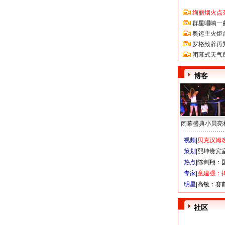
绚丽烟火点
群星唱响一
奥运主火炬
罗格致辞再
闭幕式天气
博客
闭幕盛典小贝亮
视频|
贝克汉姆改
策划|
熙坤贵宾
热点|
陈剑翔：
专家|
童建强：
明星|
高敏：赛
社区