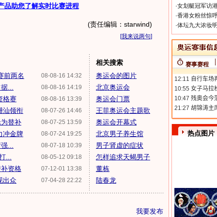
产品助您了解实时比赛进程
·
女划艇冠军访港
·
香港女粉丝惊呼
(责任编辑：starwind)
·
体坛九大浓妆明
[
我来说两句
]
相关搜索
赛事赛程
赛前两名
奥运会的图片
08-08-16 14:32
...
北京奥运会
08-08-16 14:19
资格赛
奥运会门票
08-08-16 13:39
珊汕领衔
王菲奥运会主题歌
08-07-26 14:46
沦为替补
奥运会开幕式
08-07-25 13:59
热点图片
力冲金牌
北京男子养生馆
08-07-24 19:25
...
男子肾虚的症状
08-07-18 10:39
...
怎样追求天蝎男子
08-05-12 09:18
替补资格
董栋
07-12-01 13:38
现出众
陆春龙
07-04-28 22:22
我要发布