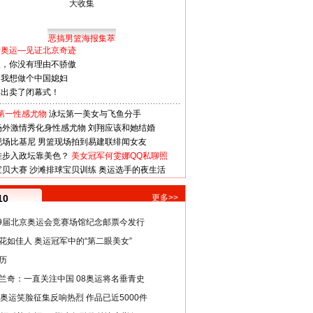
恶搞男篮海报集萃
看奥运—见证北京奇迹
人，你没有理由不骄傲
：我想做个中国媳妇
谋出卖了闭幕式！
第一性感尤物
泳坛第一美女与飞鱼分手
场外激情秀化身性感尤物
刘翔应该和她结婚
现场比基尼
男篮现场拍到易建联绯闻女友
娃步入政坛靠美色？
美女冠军何雯娜QQ私聊照
宝贝大赛
沙滩排球宝贝训练
奥运选手的夜生活
10
更多>>
29届北京奥运会竞赛场馆纪念邮票今发行
花如佳人 奥运冠军中的“第二眼美女”
历
兰奇：一直关注中国 08奥运将名垂青史
8奥运笑脸征集反响热烈 作品已近5000件