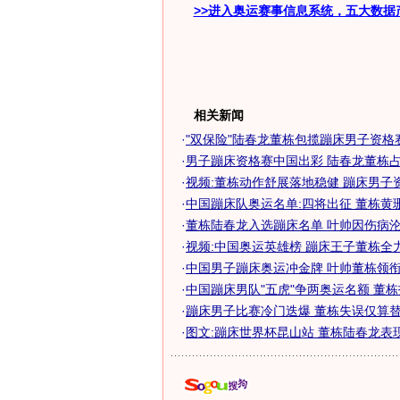
>>进入奥运赛事信息系统，五大数据
相关新闻
·
"双保险"陆春龙董栋包揽蹦床男子资格
·
男子蹦床资格赛中国出彩 陆春龙董栋占据
·
视频:董栋动作舒展落地稳健 蹦床男子
·
中国蹦床队奥运名单:四将出征 董栋黄
·
董栋陆春龙入选蹦床名单 叶帅因伤病
·
视频:中国奥运英雄榜 蹦床王子董栋全
·
中国男子蹦床奥运冲金牌 叶帅董栋领衔强
·
中国蹦床男队"五虎"争两奥运名额 董栋打
·
蹦床男子比赛冷门迭爆 董栋失误仅算
·
图文:蹦床世界杯昆山站 董栋陆春龙表