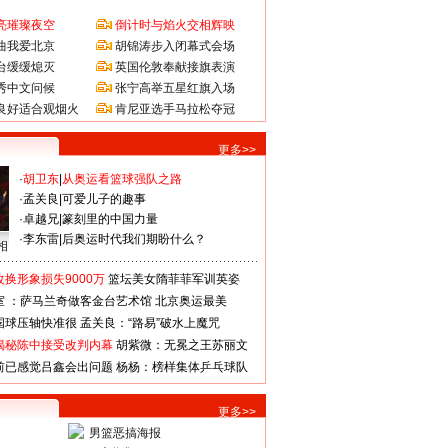
亮璀璨夜空
倒计时与焰火交相辉映
曲我爱北京
胡锦涛步入闭幕式会场
台缓缓熄灭
英国伦敦奉献接旗表演
秀中文问候
张宁高举五星红旗入场
良好适合观烟火
肯尼亚选手马拉松夺冠
更多>>
·
胡卫东
|
从奥运看篮球强队之路
·
孟关良
|
可爱儿子的趣事
·
卓越兄
|
篆刻里的中国力量
·
李东雷
|
后奥运时代我们期盼什么？
相
换形象损失9000万
篮坛美女隋菲菲军训英姿
室 ：萨马兰奇做客金台艺术馆
北京奥运最美
国球压轴快准很
孟关良：“路易”破水上魔咒
揭秘陈中接受改判内幕
胡紫微：无冕之王苏丽文
前已感觉吕鑫会出问题
杨杨：榜样集体乒乓球队
更多>>