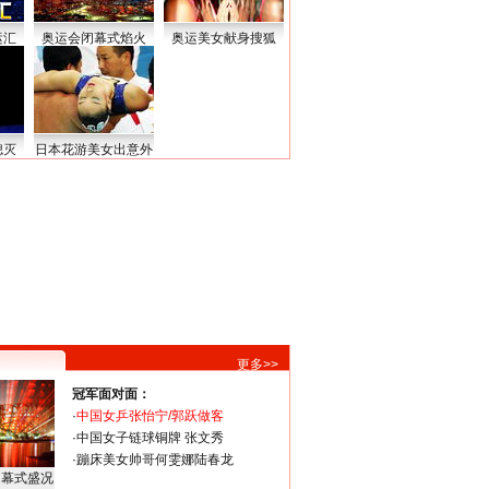
运汇
奥运会闭幕式焰火
奥运美女献身搜狐
熄灭
日本花游美女出意外
更多>>
冠军面对面：
·
中国女乒张怡宁/郭跃做客
·
中国女子链球铜牌 张文秀
·
蹦床美女帅哥何雯娜陆春龙
闭幕式盛况