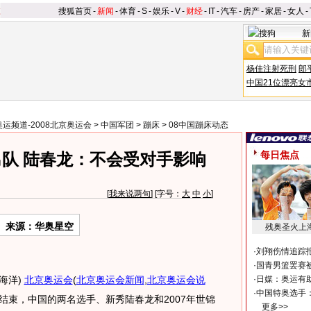
搜狐首页
-
新闻
-
体育
-
S
-
娱乐
-
V
-
财经
-
IT
-
汽车
-
房产
-
家居
-
女人
-
新
杨佳注射死刑
郎
中国21位漂亮女
奥运频道-2008北京奥运会
>
中国军团
>
蹦床
>
08中国蹦床动态
每日焦点
队 陆春龙：不会受对手影响
[
我来说两句
] [字号：
大
中
小
]
来源：华奥星空
残奥圣火上
·
刘翔伤情追踪
·
国青男篮罢赛被
楚海洋)
北京奥运会
(
北京奥运会新闻
,
北京奥运会说
·
日媒：奥运有
·
中国特奥选手
结束，中国的两名选手、新秀陆春龙和2007年世锦
更多>>