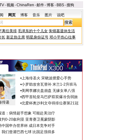
TV
-
视频
-
ChinaRen
-
邮件
-
博客
-
BBS
-
搜狗
闻
网页
博客
音乐
图片
说吧
平离任美排
毛泽东的十个儿女
朱镕基退休生活
市长
新足协主席
明星身份证号
邓小平伤心往事
•
上海传圣火 宋晓波摆爱心手势
•
小罗助攻舍瓦替补 米兰1-2升班马
•
美网李娜次盘崩盘 无缘女单八强
•
西甲首轮皇马巴萨双双爆冷负弱旅
海传递
•
北爱杯奥沙利文夺得排位赛第21冠
报道：病情超乎想象 可能赴美治疗
判0-20叙利亚 亚青赛卫冕蒙阴影
助中国申办世界杯 成日本竞争对手
：我们曾灌巴西七球 比国足强得多