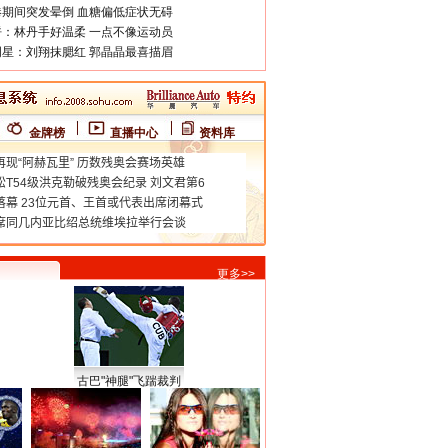
期间突发晕倒 血糖偏低症状无碍
：林丹手好温柔 一点不像运动员
星：刘翔抹腮红 郭晶晶最喜描眉
金牌榜
直播中心
资料库
更多>>
古巴"神腿"飞踹裁判