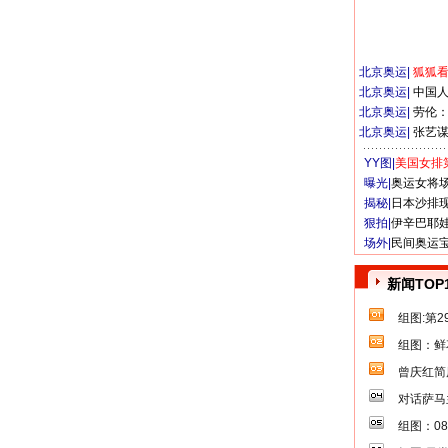
北京奥运
|
狐狐
北京奥运
|
中国
北京奥运
|
劳伦
北京奥运
|
张艺
YY图|
美国女排
曝光|
奥运女将
揭秘|
日本沙排
狠拍|
伊辛巴耶
场外|
民间奥运
新闻TOP
组图:第
组图：鲜
曾庆红简
对话萨马
组图：0