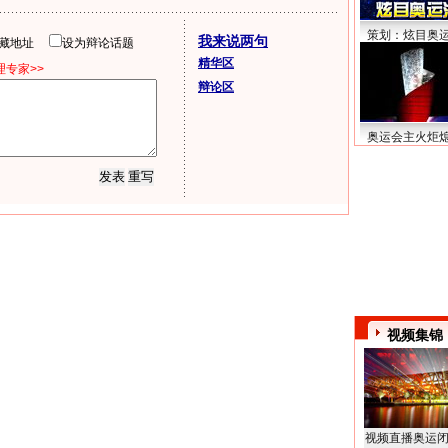
策划：炫目奥
我来说两句
隐藏地址
设为辩论话题
精华区
专家>>
辩论区
奥运会主火炬
视频集锦
视频直播奥运