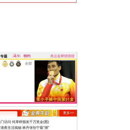
特约
奥运金牌猜猜猜
牌专题
全部
更多>>
门访问 何厚铧颁发千万奖金(图)
港夜生活揭秘 林丹张怡宁最"潮"