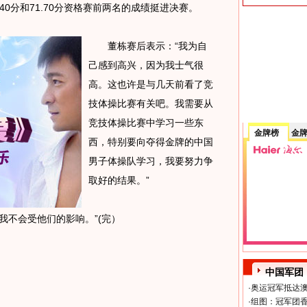
40分和71.70分资格赛前两名的成绩挺进决赛。
董栋赛后表示：“我为自
己感到高兴，因为我士气很
高。这也许是与几天前看了竞
技体操比赛有关吧。我需要从
竞技体操比赛中学习一些东
金牌榜
金
西，特别要向夺得金牌的中国
男子体操队学习，我要努力争
取好的结果。”
不会受他们的影响。”(完）
中国军团
·
奥运冠军抵达澳
·
组图：冠军团香