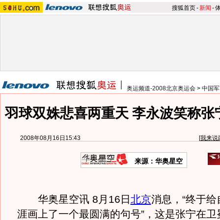
搜狐首页
-
新闻
-
奥运频道-2008北京奥运会
>
中国军
羽球双姝悲喜两重天 李永波笑称张
2008年08月16日15:43
[
我来说
来源：华奥星空
华奥星空讯 8月16日
北京
消息，“终于给
涯画上了一个最圆满的句号”，这是张宁在卫