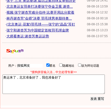
·
张宁"三哭"奥运赛场 成功卫冕羽球女单创历史
08-08-16 14:41
·
北京奥运女羽单打决赛张宁夺金卫冕 谢杏...
08-08-16 13:59
·
视频:张宁谢杏芳难分伯仲 比赛开局比分胶着
08-08-16 12:32
·
林丹谢杏芳"会师"决赛 羽毛球男单期待奥...
08-08-16 00:18
·
(北京奥运·花絮)羽毛球——张宁的"晶晶"耳钉
08-08-15 15:38
·
张宁和谢杏芳为中国锁定首枚羽毛球金牌
08-08-15 13:23
·
大师看奥运:谢杏芳奥运运势
08-08-13 07:55
用户：
匿名
隐藏地址
设为辩论话题
*搜狗拼音输入法，中文处理专家>>