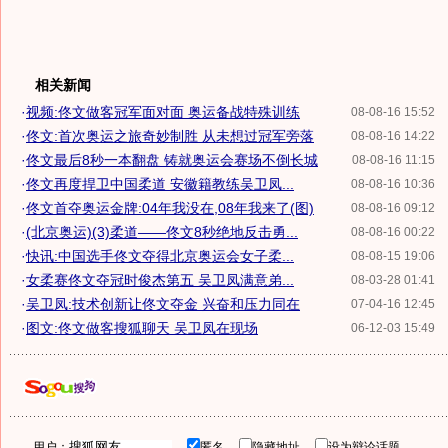
相关新闻
·
视频:佟文做客冠军面对面 奥运备战特殊训练
08-08-16 15:52
·
佟文:首次奥运之旅奇妙制胜 从未想过冠军旁落
08-08-16 14:22
·
佟文最后8秒一本翻盘 铸就奥运会赛场不倒长城
08-08-16 11:15
·
佟文再度捍卫中国柔道 安徽籍教练吴卫凤...
08-08-16 10:36
·
佟文首夺奥运金牌:04年我没在,08年我来了(图)
08-08-16 09:12
·
(北京奥运)(3)柔道——佟文8秒绝地反击勇...
08-08-16 00:22
·
快讯:中国选手佟文夺得北京奥运会女子柔...
08-08-15 19:06
·
女柔赛佟文夺冠时俊杰第五 吴卫凤满意弟...
08-03-28 01:41
·
吴卫凤:技术创新让佟文夺金 兴奋和压力同在
07-04-16 12:45
·
图文:佟文做客搜狐聊天 吴卫凤在现场
06-12-03 15:49
用户：
匿名
隐藏地址
设为辩论话题