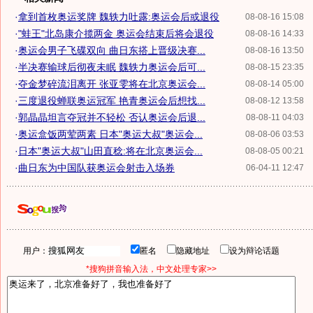
·
拿到首枚奥运奖牌 魏轶力吐露:奥运会后或退役
08-08-16 15:08
·
"蛙王"北岛康介揽两金 奥运会结束后将会退役
08-08-16 14:33
·
奥运会男子飞碟双向 曲日东搭上晋级决赛...
08-08-16 13:50
·
半决赛输球后彻夜未眠 魏轶力奥运会后可...
08-08-15 23:35
·
夺金梦碎流泪离开 张亚雯将在北京奥运会...
08-08-14 05:00
·
三度退役蝉联奥运冠军 艳青奥运会后想找...
08-08-12 13:58
·
郭晶晶坦言夺冠并不轻松 否认奥运会后退...
08-08-11 04:03
·
奥运盒饭两荤两素 日本"奥运大叔"奥运会...
08-08-06 03:53
·
日本"奥运大叔"山田直稔:将在北京奥运会...
08-08-05 00:21
·
曲日东为中国队获奥运会射击入场券
06-04-11 12:47
用户：
匿名
隐藏地址
设为辩论话题
*搜狗拼音输入法，中文处理专家>>