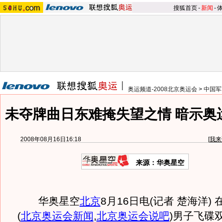
搜狐首页
-
新闻
-
奥运频道-2008北京奥运会
>
中国军
未夺牌曲日东难掩失望之情 暗示奥
2008年08月16日16:18
[
我来
来源：华奥星空
华奥星空
北京
8月16日电(记者 楚海洋) 
(
北京奥运会新闻
,
北京奥运会说吧
)
男子飞碟