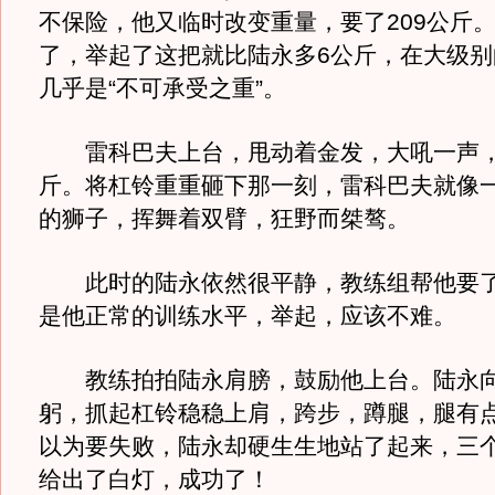
不保险，他又临时改变重量，要了209公斤
了，举起了这把就比陆永多6公斤，在大级别
几乎是“不可承受之重”。
雷科巴夫上台，甩动着金发，大吼一声，举
斤。将杠铃重重砸下那一刻，雷科巴夫就像
的狮子，挥舞着双臂，狂野而桀骜。
此时的陆永依然很平静，教练组帮他要了2
是他正常的训练水平，举起，应该不难。
教练拍拍陆永肩膀，鼓励他上台。陆永向
躬，抓起杠铃稳稳上肩，跨步，蹲腿，腿有
以为要失败，陆永却硬生生地站了起来，三
给出了白灯，成功了！