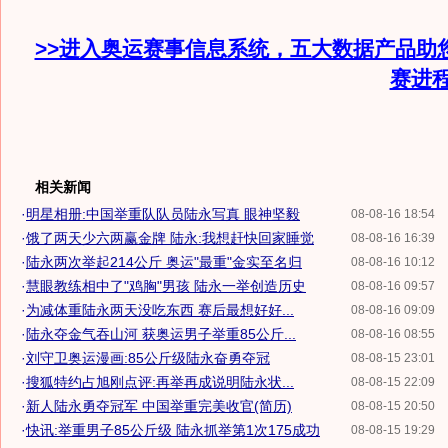
>>进入奥运赛事信息系统，五大数据产品助
赛进
相关新闻
·
明星相册:中国举重队队员陆永写真 眼神坚毅
08-08-16 18:54
·
饿了两天少六两赢金牌 陆永:我想赶快回家睡觉
08-08-16 16:39
·
陆永两次举起214公斤 奥运"最重"金实至名归
08-08-16 10:12
·
慧眼教练相中了"鸡胸"男孩 陆永一举创造历史
08-08-16 09:57
·
为减体重陆永两天没吃东西 赛后最想好好...
08-08-16 09:09
·
陆永夺金气吞山河 获奥运男子举重85公斤...
08-08-16 08:55
·
刘守卫奥运漫画:85公斤级陆永奋勇夺冠
08-08-15 23:01
·
搜狐特约占旭刚点评:再举再成说明陆永状...
08-08-15 22:09
·
新人陆永勇夺冠军 中国举重完美收官(简历)
08-08-15 20:50
·
快讯:举重男子85公斤级 陆永抓举第1次175成功
08-08-15 19:29