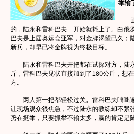
举输
正
的，陆永和雷科巴夫一开始就耗上了。白俄
巴夫是上届奥运会亚军，对金牌渴望已久；
新兵，却早已将金牌视为终极目标。
陆永和雷科巴夫开把都在试探对方，陆永要
斤，雷科巴夫见状直接加到了180公斤，想
方。
两人第一把都轻松过关。雷科巴夫咄咄逼
让现场观众很焦急，不过陆永的教练却不紧
势在挺举，只要抓举不输太多，赢的肯定是