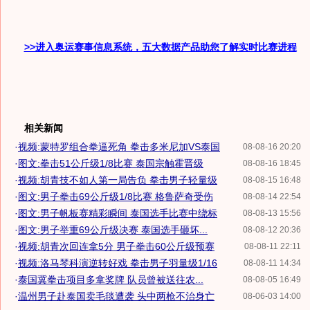
>>进入奥运赛事信息系统，五大数据产品助您了解实时比赛进程
相关新闻
·
视频:蒙特罗组合拳逼死角 拳击多米尼加VS泰国
08-08-16 20:20
·
图文:拳击51公斤级1/8比赛 泰国宗触霍晋级
08-08-16 18:45
·
视频:胡青技不如人第一局告负 拳击男子轻量级
08-08-15 16:48
·
图文:男子拳击69公斤级1/8比赛 格鲁萨奇受伤
08-08-14 22:54
·
图文:男子帆板赛精彩瞬间 泰国选手比赛中绕标
08-08-13 15:56
·
图文:男子举重69公斤级决赛 泰国选手砸坏...
08-08-12 20:36
·
视频:胡青次回连拿5分 男子拳击60公斤级预赛
08-08-11 22:11
·
视频:洛马琴科演逆转好戏 拳击男子羽量级1/16
08-08-11 14:34
·
泰国冀拳击项目多拿奖牌 队员曾被送往农...
08-08-05 16:49
·
温州男子赴泰国卖毛毯遭袭 头中两枪不治身亡
08-06-03 14:00