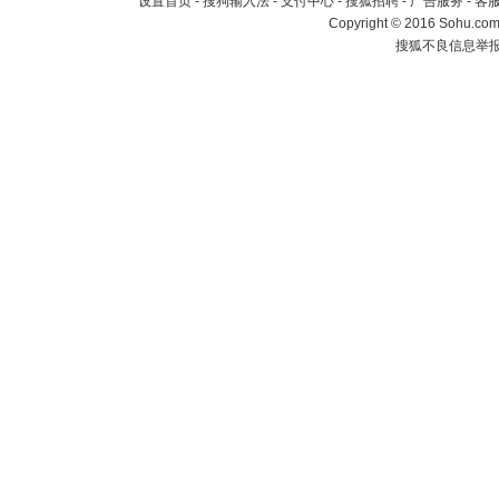
设置首页
-
搜狗输入法
-
支付中心
-
搜狐招聘
-
广告服务
-
客
Copyright
©
2016 Sohu.com 
搜狐不良信息举