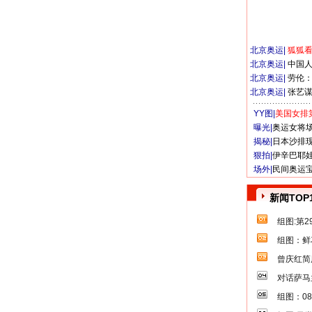
北京奥运
|
狐狐
北京奥运
|
中国
北京奥运
|
劳伦
北京奥运
|
张艺
YY图|
美国女排
曝光|
奥运女将
揭秘|
日本沙排
狠拍|
伊辛巴耶
场外|
民间奥运
新闻TOP
组图:第
组图：鲜
曾庆红简
对话萨马
组图：0