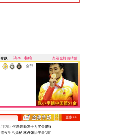
特约
奥运金牌猜猜猜
牌专题
全部
更多>>
门访问 何厚铧颁发千万奖金(图)
港夜生活揭秘 林丹张怡宁最"潮"