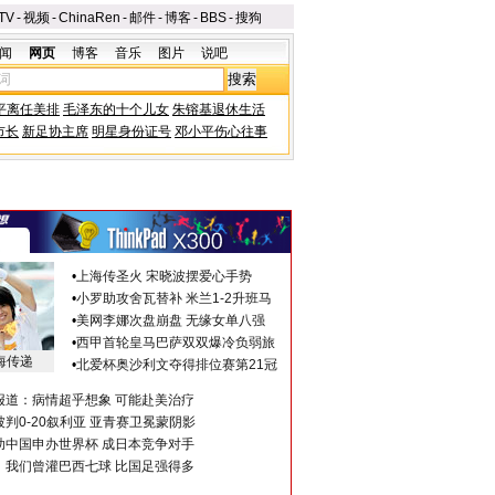
TV
-
视频
-
ChinaRen
-
邮件
-
博客
-
BBS
-
搜狗
闻
网页
博客
音乐
图片
说吧
平离任美排
毛泽东的十个儿女
朱镕基退休生活
市长
新足协主席
明星身份证号
邓小平伤心往事
•
上海传圣火 宋晓波摆爱心手势
•
小罗助攻舍瓦替补 米兰1-2升班马
•
美网李娜次盘崩盘 无缘女单八强
•
西甲首轮皇马巴萨双双爆冷负弱旅
海传递
•
北爱杯奥沙利文夺得排位赛第21冠
报道：病情超乎想象 可能赴美治疗
判0-20叙利亚 亚青赛卫冕蒙阴影
助中国申办世界杯 成日本竞争对手
：我们曾灌巴西七球 比国足强得多