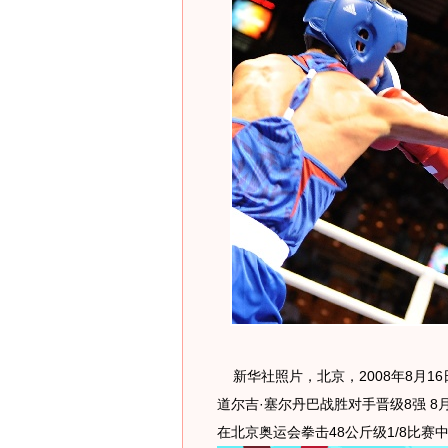
新华社照片，北京，2008年8月1
道尔吉·塞尔丹巴战胜对手晋级8强 8
在北京奥运会拳击48公斤级1/8比赛