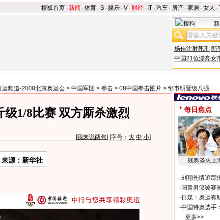
搜狐首页
-
新闻
-
体育
-
S
-
娱乐
-
V
-
财经
-
IT
-
汽车
-
房产
-
家居
-
女人
-
新
杨佳注射死刑
郎
中国21位漂亮女
奥运频道-2008北京奥运会
>
中国军团
>
拳击
>
08中国拳击图片
>
邹市明晋级八强
每日焦点
斤级1/8比赛 双方厮杀激烈
[
我来说两句
] [字号：
大
中
小
]
来源：新华社
残奥圣火上
·
刘翔伤情追踪
·
国青男篮罢赛被
·
日媒：奥运有
·
中国特奥选手
更多>>