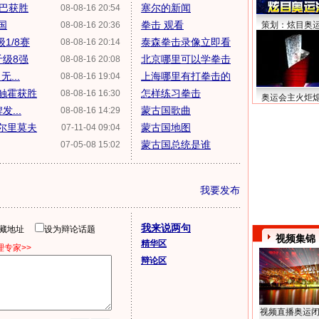
丹巴获胜
塞尔的新闻
08-08-16 20:54
国
拳击 观看
08-08-16 20:36
策划：炫目奥
1/8赛
泰森拳击录像立即看
08-08-16 20:14
斤级8强
北京哪里可以学拳击
08-08-16 20:08
...
上海哪里有打拳击的
08-08-16 19:04
宗触霍获胜
怎样练习拳击
08-08-16 16:30
奥运会主火炬
...
蒙古国歌曲
08-08-16 14:29
塞尔里莫夫
蒙古国地图
07-11-04 09:04
蒙古国总统是谁
07-05-08 15:02
我要发布
我来说两句
隐藏地址
设为辩论话题
视频集锦
精华区
专家>>
辩论区
视频直播奥运