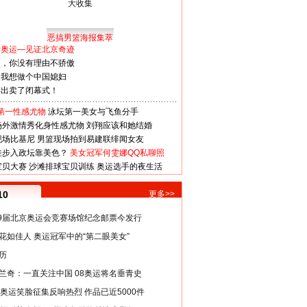
恶搞男篮海报集萃
看奥运—见证北京奇迹
人，你没有理由不骄傲
：我想做个中国媳妇
谋出卖了闭幕式！
第一性感尤物
泳坛第一美女与飞鱼分手
场外激情秀化身性感尤物
刘翔应该和她结婚
现场比基尼
男篮现场拍到易建联绯闻女友
娃步入政坛靠美色？
美女冠军何雯娜QQ私聊照
宝贝大赛
沙滩排球宝贝训练
奥运选手的夜生活
10
更多>>
29届北京奥运会竞赛场馆纪念邮票今发行
花如佳人 奥运冠军中的“第二眼美女”
历
兰奇：一直关注中国 08奥运将名垂青史
8奥运笑脸征集反响热烈 作品已近5000件