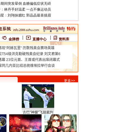
期间突发晕倒 血糖偏低症状无碍
：林丹手好温柔 一点不像运动员
星：刘翔抹腮红 郭晶晶最喜描眉
金牌榜
直播中心
资料库
更多>>
古巴"神腿"飞踹裁判