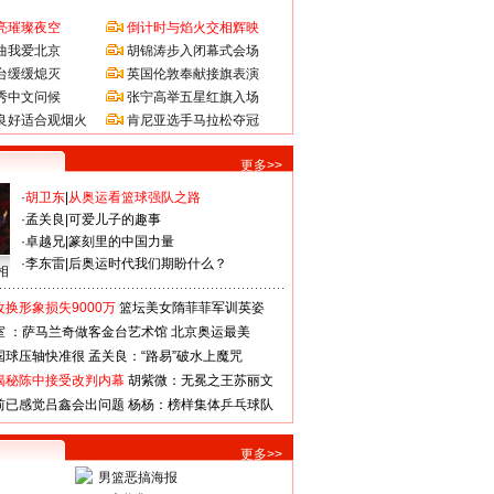
亮璀璨夜空
倒计时与焰火交相辉映
曲我爱北京
胡锦涛步入闭幕式会场
台缓缓熄灭
英国伦敦奉献接旗表演
秀中文问候
张宁高举五星红旗入场
良好适合观烟火
肯尼亚选手马拉松夺冠
更多>>
·
胡卫东
|
从奥运看篮球强队之路
·
孟关良
|
可爱儿子的趣事
·
卓越兄
|
篆刻里的中国力量
·
李东雷
|
后奥运时代我们期盼什么？
相
换形象损失9000万
篮坛美女隋菲菲军训英姿
室 ：萨马兰奇做客金台艺术馆
北京奥运最美
国球压轴快准很
孟关良：“路易”破水上魔咒
揭秘陈中接受改判内幕
胡紫微：无冕之王苏丽文
前已感觉吕鑫会出问题
杨杨：榜样集体乒乓球队
更多>>