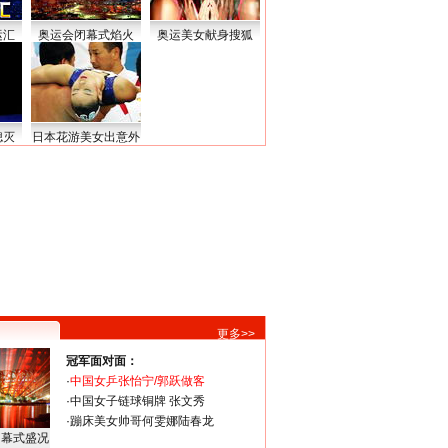
运汇
奥运会闭幕式焰火
奥运美女献身搜狐
熄灭
日本花游美女出意外
更多>>
冠军面对面：
·
中国女乒张怡宁/郭跃做客
·
中国女子链球铜牌 张文秀
·
蹦床美女帅哥何雯娜陆春龙
闭幕式盛况