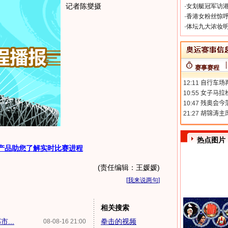
记者陈燮摄
·
女划艇冠军访港
·
香港女粉丝惊呼
·
体坛九大浓妆明
赛事赛程
热点图片
产品助您了解实时比赛进程
(责任编辑：王媛媛)
[
我来说两句
]
相关搜索
...
拳击的视频
08-08-16 21:00