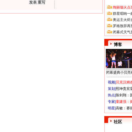
绚丽烟火点
群星唱响一
奥运主火炬
罗格致辞再
闭幕式天气
博客
闭幕盛典小贝亮
视频|
贝克汉姆改
策划|
熙坤贵宾
热点|
陈剑翔：
专家|
童建强：
明星|
高敏：赛
社区