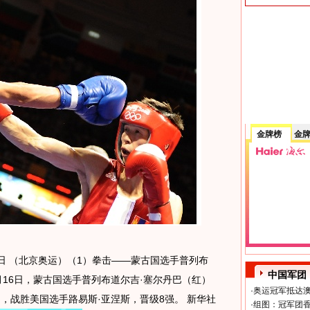
金牌榜
金
6日 （北京奥运）（1）拳击——蒙古国选手普列布
中国军团
月16日，蒙古国选手普列布道尔吉·塞尔丹巴（红）
·
奥运冠军抵达澳
中，战胜美国选手路易斯·亚涅斯，晋级8强。 新华社
·
组图：冠军团香