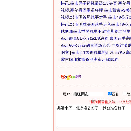
·
快讯:拳击男子轻蝇量级1/8决赛 塞尔
·
视频:塞尔丹巴重拳狂挥 拳击蒙古VS美
·
视频:邹市明首局战平对手 拳击48公斤级
·
快讯:邹市明胜法国选手进入拳击48公
·
俄两届拳击世界冠军不敌雅典奥运冠军 无
·
拳击蝇量51公斤级1/8决赛 泰国选手
·
拳击60公斤级胡青晋级八强 向奥运奖牌发
·
图文:[拳击]11级别冠军照汇总 57KG
·
蒙古国加紧筹备亚洲拳击锦标赛
用户：
匿名
*搜狗拼音输入法，中文处理