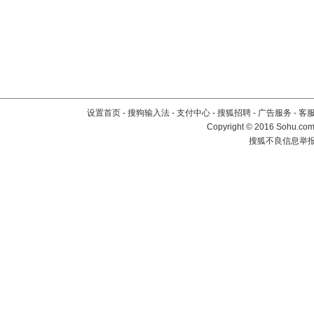
设置首页
-
搜狗输入法
-
支付中心
-
搜狐招聘
-
广告服务
-
客
Copyright
©
2016 Sohu.com 
搜狐不良信息举