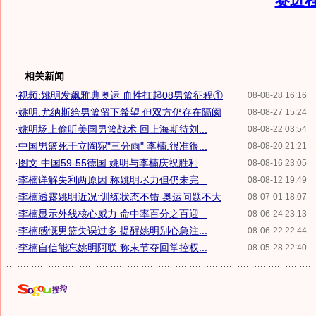
赛进
相关新闻
·
视频:姚明发飙雅典奥运 血性扛起08男篮征程①
08-08-28 16:16
·
姚明:尤纳斯给男篮留下希望 但双方仍存在隔阂
08-08-27 15:24
·
姚明场上偷听美国男篮战术 回上海期待刘...
08-08-22 03:54
·
中国男篮死于立陶宛"三分雨" 李楠:很准很...
08-08-20 21:21
·
图文:中国59-55德国 姚明与李楠庆祝胜利
08-08-16 23:05
·
李楠详解失利两原因 称姚明尽力但仍未完...
08-08-12 19:49
·
李楠透露姚明近况:训练状态不错 奥运问题不大
08-07-01 18:07
·
李楠显示外线核心威力 命中率百分之百迎...
08-06-24 23:13
·
李楠感慨男篮失误过多 提醒姚明别心急注...
08-06-22 22:44
·
李楠自信能忘姚明阿联 称末节夺回掌控权...
08-05-28 22:40