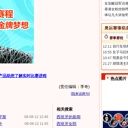
·
女划艇冠军访港
·
香港女粉丝惊呼
·
体坛九大浓妆明
赛事赛程
产品助您了解实时比赛进程
热点图片
(责任编辑：李奇)
[
我来说两句
]
相关搜索
罗斯
西班牙的新闻
08-08-12 12:46
中
西班牙女郎
08-08-12 11:45