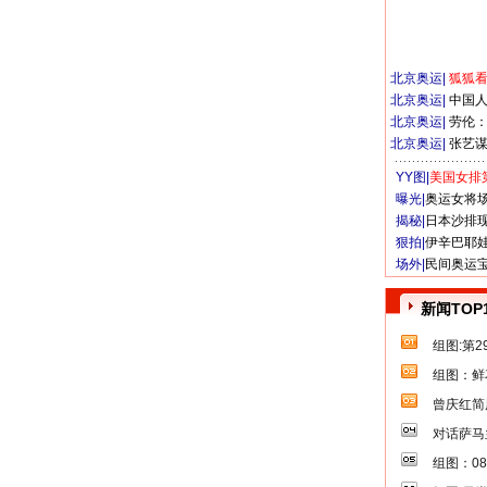
北京奥运
|
狐狐
北京奥运
|
中国
北京奥运
|
劳伦
北京奥运
|
张艺
YY图|
美国女排
曝光|
奥运女将
揭秘|
日本沙排
狠拍|
伊辛巴耶
场外|
民间奥运
新闻TOP
组图:第
组图：鲜
曾庆红简
对话萨马
组图：0