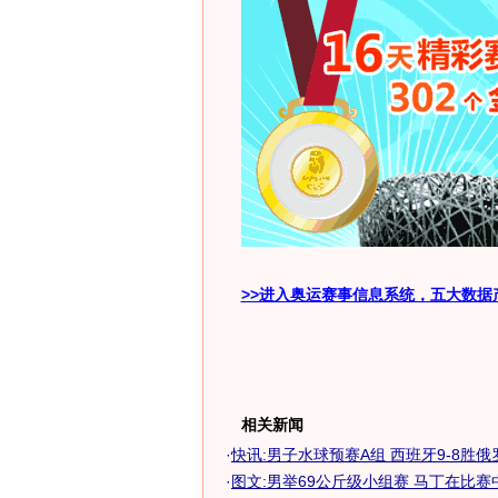
>>进入奥运赛事信息系统，五大数据
相关新闻
·
快讯:男子水球预赛A组 西班牙9-8胜俄
·
图文:男举69公斤级小组赛 马丁在比赛