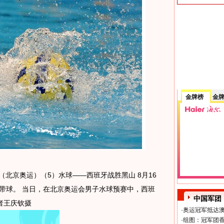
金牌榜
金
 （北京奥运）（5）水球——西班牙战胜黑山 8月16
带球。 当日，在北京奥运会男子水球预赛中，西班
中国军团
者王庆钦摄
·
奥运冠军抵达澳
·
组图：冠军团香