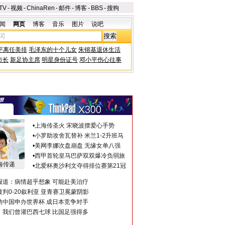
TV
-
视频
-
ChinaRen
-
邮件
-
博客
-
BBS
-
搜狗
闻
网页
博客
音乐
图片
说吧
平离任美排
毛泽东的十个儿女
朱镕基退休生活
市长
新足协主席
明星身份证号
邓小平伤心往事
•
上海传圣火 宋晓波摆爱心手势
•
小罗助攻舍瓦替补 米兰1-2升班马
•
美网李娜次盘崩盘 无缘女单八强
•
西甲首轮皇马巴萨双双爆冷负弱旅
海传递
•
北爱杯奥沙利文夺得排位赛第21冠
报道：病情超乎想象 可能赴美治疗
判0-20叙利亚 亚青赛卫冕蒙阴影
助中国申办世界杯 成日本竞争对手
：我们曾灌巴西七球 比国足强得多