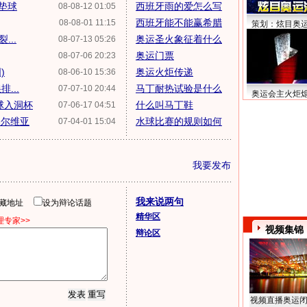
垫球
西班牙雨的爱怎么写
08-08-12 01:05
西班牙能不能赢希腊
08-08-01 11:15
策划：炫目奥
...
奥运圣火象征着什么
08-07-13 05:26
奥运门票
08-07-06 20:23
)
奥运火炬传递
08-06-10 15:36
...
马丁耐热试验是什么
07-07-10 20:44
奥运会主火炬
球入洞杯
什么叫马丁鞋
07-06-17 04:51
塞尔维亚
水球比赛的规则如何
07-04-01 15:04
我要发布
我来说两句
隐藏地址
设为辩论话题
精华区
专家>>
视频集锦
辩论区
视频直播奥运