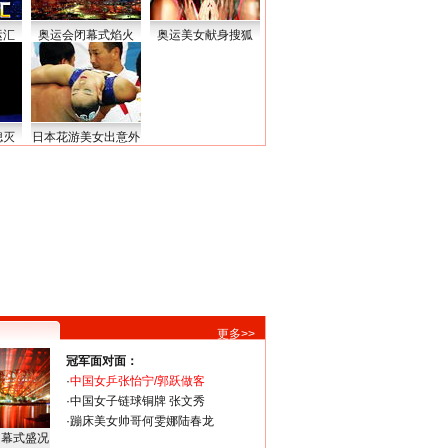
运汇
奥运会闭幕式焰火
奥运美女献身搜狐
熄灭
日本花游美女出意外
更多>>
冠军面对面：
·
中国女乒张怡宁/郭跃做客
·
中国女子链球铜牌 张文秀
·
蹦床美女帅哥何雯娜陆春龙
闭幕式盛况