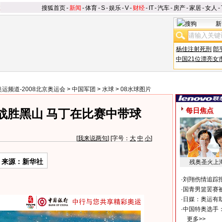
搜狐首页
-
新闻
-
体育
-
S
-
娱乐
-
V
-
财经
-
IT
-
汽车
-
房产
-
家居
-
女人
-
新
杨佳注射死刑
郎
中国21位漂亮女
奥运频道-2008北京奥运会
>
中国军团
>
水球
>
08水球图片
每日焦点
战胜黑山 马丁在比赛中带球
[
我来说两句
] [字号：
大
中
小
]
来源：新华社
残奥圣火上
·
刘翔伤情追踪
·
国青男篮罢赛被
·
日媒：奥运有
·
中国特奥选手
更多>>