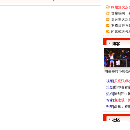
绚丽烟火点
群星唱响一
奥运主火炬
罗格致辞再
闭幕式天气
博客
闭幕盛典小贝亮
视频|
贝克汉姆改
策划|
熙坤贵宾
热点|
陈剑翔：
专家|
童建强：
明星|
高敏：赛
社区