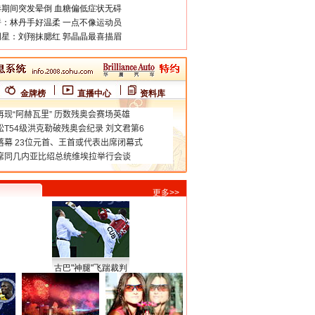
期间突发晕倒 血糖偏低症状无碍
：林丹手好温柔 一点不像运动员
星：刘翔抹腮红 郭晶晶最喜描眉
金牌榜
直播中心
资料库
更多>>
古巴"神腿"飞踹裁判