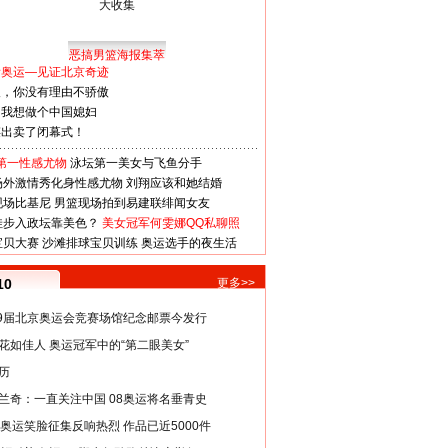
恶搞男篮海报集萃
看奥运—见证北京奇迹
人，你没有理由不骄傲
：我想做个中国媳妇
谋出卖了闭幕式！
第一性感尤物
泳坛第一美女与飞鱼分手
场外激情秀化身性感尤物
刘翔应该和她结婚
现场比基尼
男篮现场拍到易建联绯闻女友
娃步入政坛靠美色？
美女冠军何雯娜QQ私聊照
宝贝大赛
沙滩排球宝贝训练
奥运选手的夜生活
10
更多>>
29届北京奥运会竞赛场馆纪念邮票今发行
花如佳人 奥运冠军中的“第二眼美女”
历
兰奇：一直关注中国 08奥运将名垂青史
8奥运笑脸征集反响热烈 作品已近5000件