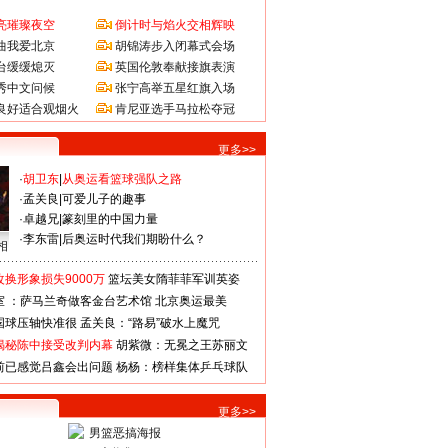
亮璀璨夜空
倒计时与焰火交相辉映
曲我爱北京
胡锦涛步入闭幕式会场
台缓缓熄灭
英国伦敦奉献接旗表演
秀中文问候
张宁高举五星红旗入场
良好适合观烟火
肯尼亚选手马拉松夺冠
更多>>
·
胡卫东
|
从奥运看篮球强队之路
·
孟关良
|
可爱儿子的趣事
·
卓越兄
|
篆刻里的中国力量
·
李东雷
|
后奥运时代我们期盼什么？
相
换形象损失9000万
篮坛美女隋菲菲军训英姿
室 ：萨马兰奇做客金台艺术馆
北京奥运最美
国球压轴快准很
孟关良：“路易”破水上魔咒
揭秘陈中接受改判内幕
胡紫微：无冕之王苏丽文
前已感觉吕鑫会出问题
杨杨：榜样集体乒乓球队
更多>>