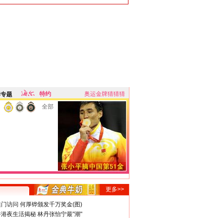
特约
奥运金牌猜猜猜
牌专题
全部
更多>>
门访问 何厚铧颁发千万奖金(图)
港夜生活揭秘 林丹张怡宁最"潮"