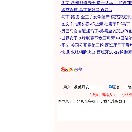
·
图文:沙滩排球男子 瑞士队马丁·拉西加
·
洛克希德·马丁与波音的启示
·
马丁-路德-金三子女争遗产 模范家庭现裂
·
图文:[中超]长春VS上海 杜震宇PK马丁
·
奥巴马会否遭遇马丁-路德金的悲剧?(图
·
世界女子水球联赛不敌西班牙 中国姑娘排
·
图文:美国公开赛第三轮 西班牙马丁看
·
快讯:水球铜牌决出 西班牙18-17险胜
用户：
匿名
*搜狗拼音输入法，中文处理