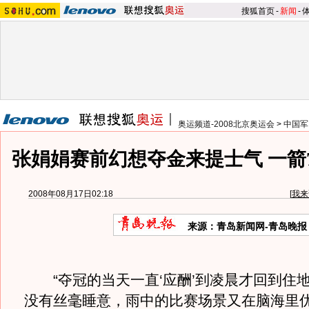
搜狐首页
-
新闻
-
奥运频道-2008北京奥运会
>
中国军
张娟娟赛前幻想夺金来提士气 一箭
2008年08月17日02:18
[
我来
来源：青岛新闻网-青岛晚报
“夺冠的当天一直‘应酬’到凌晨才回到住
没有丝毫睡意，雨中的比赛场景又在脑海里