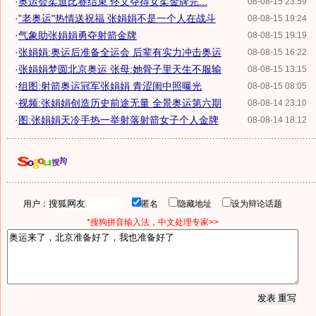
·
奥运会柔道比赛结束 佟文夺得女柔金牌完...
08-08-15 23:59
·
"老奥运"热情送祝福 张娟娟不是一个人在战斗
08-08-15 19:24
·
气象助张娟娟勇夺射箭金牌
08-08-15 19:19
·
张娟娟:奥运后准备全运会 后辈有实力冲击奥运
08-08-15 16:22
·
张娟娟梦圆北京奥运 张母:她骨子里天生不服输
08-08-15 13:15
·
组图:射箭奥运冠军张娟娟 青涩闺中照曝光
08-08-15 08:05
·
视频:张娟娟创造历史前途无量 全景奥运第六期
08-08-14 23:10
·
图:张娟娟天冷手热一举射落射箭女子个人金牌
08-08-14 18:12
用户：
匿名
隐藏地址
设为辩论话题
*搜狗拼音输入法，中文处理专家>>