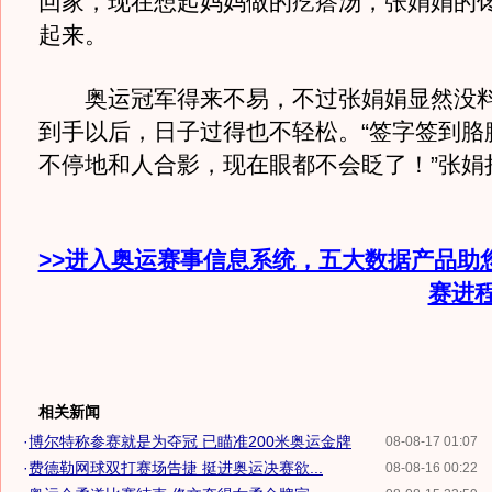
回家，现在想起妈妈做的疙瘩汤，张娟娟的
起来。
奥运冠军得来不易，不过张娟娟显然没料
到手以后，日子过得也不轻松。“签字签到胳
不停地和人合影，现在眼都不会眨了！”张娟
>>进入奥运赛事信息系统，五大数据产品助
赛进
相关新闻
·
博尔特称参赛就是为夺冠 已瞄准200米奥运金牌
08-08-17 01:07
·
费德勒网球双打赛场告捷 挺进奥运决赛欲...
08-08-16 00:22