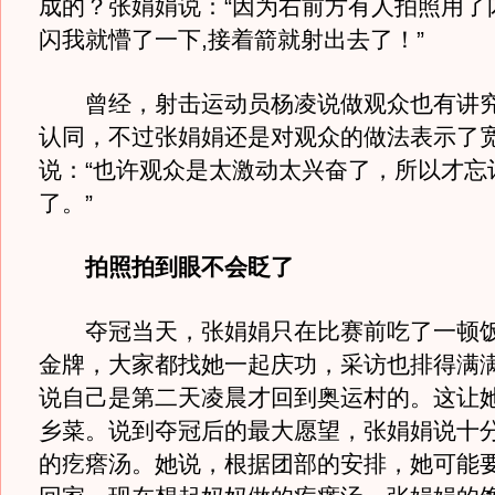
成的？张娟娟说：“因为右前方有人拍照用了
闪我就懵了一下,接着箭就射出去了！”
曾经，射击运动员杨凌说做观众也有讲究
认同，不过张娟娟还是对观众的做法表示了
说：“也许观众是太激动太兴奋了，所以才忘
了。”
拍照拍到眼不会眨了
夺冠当天，张娟娟只在比赛前吃了一顿饭
金牌，大家都找她一起庆功，采访也排得满
说自己是第二天凌晨才回到奥运村的。这让
乡菜。说到夺冠后的最大愿望，张娟娟说十
的疙瘩汤。她说，根据团部的安排，她可能