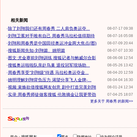
相关新闻
·
除了刘翔我们还有周春秀 二人肩负奥运夺...
08-07-17 09:38
·
刘翔卫冕对手唯有自己 周春秀马拉松值得期待
08-07-16 05:08
·
刘翔和周春秀是中国田径奥运冲金两大焦点(图)
08-07-09 20:44
·
搜狐新闻先知-刘翔篇、姚明篇
08-07-07 10:30
·
图文:尤金赛前刘翔训练 搜狐记者与鲍威尔合影
08-06-08 12:54
·
搜狐奥运啦啦队亲赴鸟巢 退役冠军现场助...
08-05-26 13:42
·
周春秀享受"刘翔级"待遇 马拉松奥运夺金...
08-04-20 12:59
·
姚明理解刘翔背负压力 渴望分享飞人金牌-...
08-04-04 16:30
·
视频:束焕欲借搜狐网友创意 剧中打造完美刘翔
08-01-24 12:34
·
实录:周春秀师徒做客搜狐 伦敦摘金让我更带劲
07-04-25 18:07
更多关于
周春秀
的新闻>>