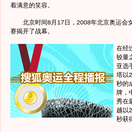
着满意的笑容。
北京时间8月17日，2008年北京奥运会
赛揭开了战幕。
在经
较量
亚选
塔以2
秒的
牌，
秀在
越以2
秒获