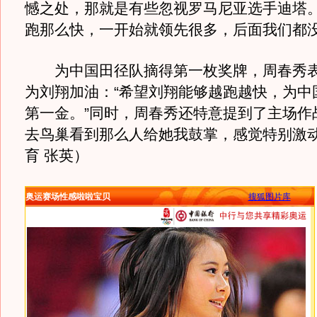
憾之处，那就是有些忽视罗马尼亚选手迪塔。
跑那么快，一开始就领先很多，后面我们都没
为中国田径队摘得第一枚奖牌，周春秀表
为刘翔加油：“希望刘翔能够越跑越快，为中
第一金。”同时，周春秀还特意提到了主场作
去鸟巢看到那么人给她我鼓掌，感觉特别激动
育 张英）
奥运赛场性感啦啦宝贝
搜狐图片库