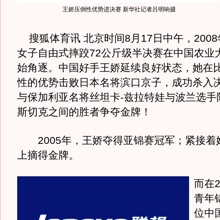
王娇压倒性优势进决赛 新华社记者吕明响摄
搜狐体育讯 北京时间8月17日中午，200
女子自由式摔跤72公斤级半决赛在中国农业
始角逐。中国好手王娇延续良好状态，她在
性的优势击败日本名将滨口京子，成功杀入
与保加利亚名将丝坦卡-兹拉特娃与波兰选手
斯切克之间的胜者争夺金牌！
2005年，王娇夺得亚锦赛冠军；紧接着
上摘得金牌。
而在2
青年
位中