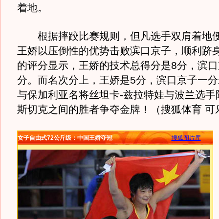
着地。
根据摔跤比赛规则，但凡选手双肩着地便
王娇以压倒性的优势击败滨口京子，顺利跻
的评分显示，王娇的技术总得分是8分，滨口
分。而名次分上，王娇是5分，滨口京子一分
与保加利亚名将丝坦卡-兹拉特娃与波兰选手
斯切克之间的胜者争夺金牌！（搜狐体育 可
女子自由式72公斤级：中国王娇夺冠
搜狐图片库