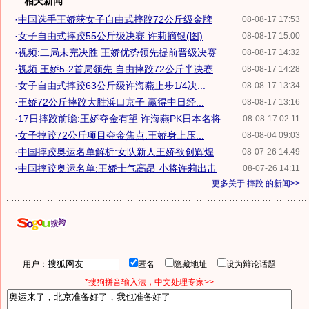
相关新闻
·
中国选手王娇获女子自由式摔跤72公斤级金牌
08-08-17 17:53
·
女子自由式摔跤55公斤级决赛 许莉摘银(图)
08-08-17 15:00
·
视频:二局未完决胜 王娇优势领先提前晋级决赛
08-08-17 14:32
·
视频:王娇5-2首局领先 自由摔跤72公斤半决赛
08-08-17 14:28
·
女子自由式摔跤63公斤级许海燕止步1/4决...
08-08-17 13:34
·
王娇72公斤摔跤大胜浜口京子 赢得中日经...
08-08-17 13:16
·
17日摔跤前瞻:王娇夺金有望 许海燕PK日本名将
08-08-17 02:11
·
女子摔跤72公斤项目夺金焦点:王娇身上压...
08-08-04 09:03
·
中国摔跤奥运名单解析:女队新人王娇欲创辉煌
08-07-26 14:49
·
中国摔跤奥运名单:王娇士气高昂 小将许莉出击
08-07-26 14:11
更多关于
摔跤
的新闻>>
用户：
匿名
隐藏地址
设为辩论话题
*搜狗拼音输入法，中文处理专家>>