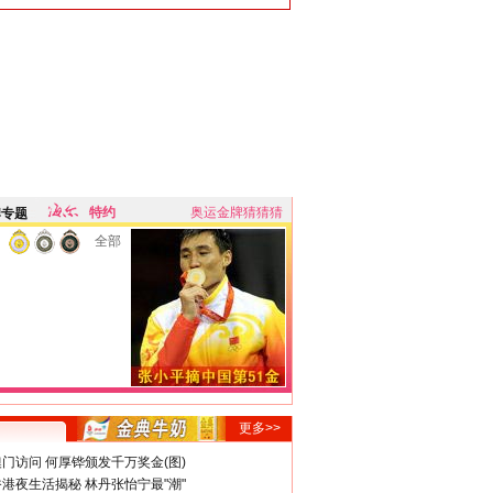
特约
奥运金牌猜猜猜
牌专题
全部
更多>>
门访问 何厚铧颁发千万奖金(图)
港夜生活揭秘 林丹张怡宁最"潮"