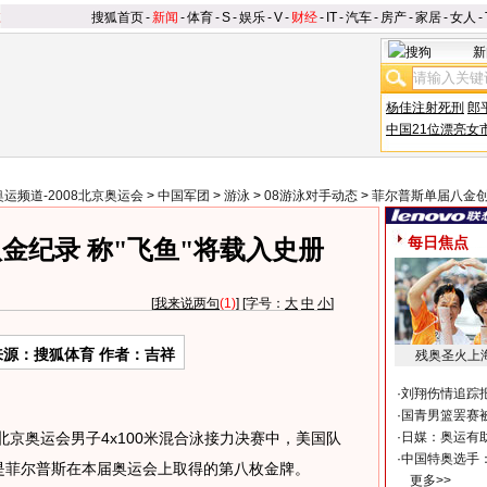
搜狐首页
-
新闻
-
体育
-
S
-
娱乐
-
V
-
财经
-
IT
-
汽车
-
房产
-
家居
-
女人
-
新
杨佳注射死刑
郎
中国21位漂亮女
奥运频道-2008北京奥运会
>
中国军团
>
游泳
>
08游泳对手动态
>
菲尔普斯单届八金
每日焦点
金纪录 称"飞鱼"将载入史册
[
我来说两句
(1)
] [字号：
大
中
小
]
来源：搜狐体育 作者：吉祥
残奥圣火上
·
刘翔伤情追踪
·
国青男篮罢赛被
北京奥运会男子4x100米混合泳接力决赛中，美国队
·
日媒：奥运有
·
中国特奥选手
也是菲尔普斯在本届奥运会上取得的第八枚金牌。
更多>>