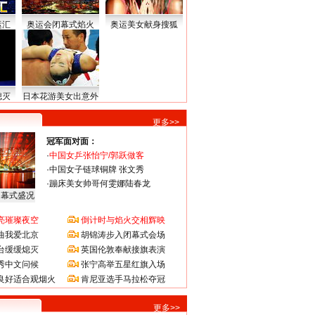
运汇
奥运会闭幕式焰火
奥运美女献身搜狐
熄灭
日本花游美女出意外
更多>>
冠军面对面：
·
中国女乒张怡宁/郭跃做客
·
中国女子链球铜牌 张文秀
·
蹦床美女帅哥何雯娜陆春龙
闭幕式盛况
亮璀璨夜空
倒计时与焰火交相辉映
曲我爱北京
胡锦涛步入闭幕式会场
台缓缓熄灭
英国伦敦奉献接旗表演
秀中文问候
张宁高举五星红旗入场
良好适合观烟火
肯尼亚选手马拉松夺冠
更多>>