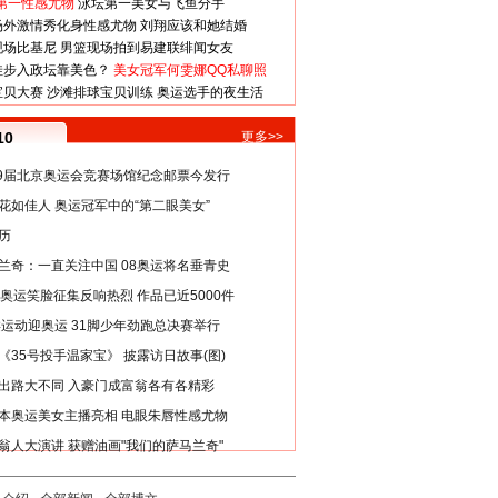
第一性感尤物
泳坛第一美女与飞鱼分手
场外激情秀化身性感尤物
刘翔应该和她结婚
现场比基尼
男篮现场拍到易建联绯闻女友
娃步入政坛靠美色？
美女冠军何雯娜QQ私聊照
宝贝大赛
沙滩排球宝贝训练
奥运选手的夜生活
10
更多>>
29届北京奥运会竞赛场馆纪念邮票今发行
花如佳人 奥运冠军中的“第二眼美女”
历
兰奇：一直关注中国 08奥运将名垂青史
8奥运笑脸征集反响热烈 作品已近5000件
类运动迎奥运 31脚少年劲跑总决赛举行
《35号投手温家宝》 披露访日故事(图)
出路大不同 入豪门成富翁各有各精彩
本奥运美女主播亮相 电眼朱唇性感尤物
翁人大演讲 获赠油画"我们的萨马兰奇"