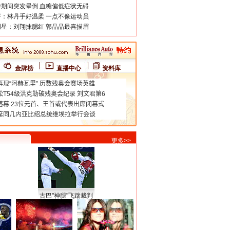
期间突发晕倒 血糖偏低症状无碍
：林丹手好温柔 一点不像运动员
星：刘翔抹腮红 郭晶晶最喜描眉
金牌榜
直播中心
资料库
更多>>
古巴"神腿"飞踹裁判