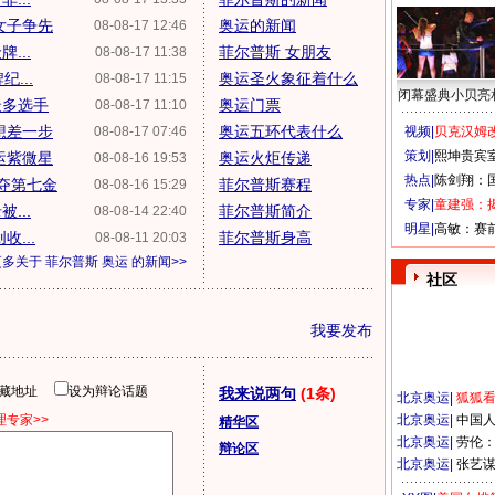
女子争先
奥运的新闻
08-08-17 12:46
...
菲尔普斯 女朋友
08-08-17 11:38
...
奥运圣火象征着什么
08-08-17 11:15
闭幕盛典小贝亮
最多选手
奥运门票
08-08-17 11:10
想差一步
奥运五环代表什么
08-08-17 07:46
视频|
贝克汉姆改
策划|
熙坤贵宾
运紫微星
奥运火炬传递
08-08-16 19:53
热点|
陈剑翔：
发夺第七金
菲尔普斯赛程
08-08-16 15:29
专家|
童建强：
...
菲尔普斯简介
08-08-14 22:40
明星|
高敏：赛
...
菲尔普斯身高
08-08-11 20:03
更多关于
菲尔普斯 奥运
的新闻>>
社区
我要发布
隐藏地址
设为辩论话题
我来说两句
(1条)
北京奥运
|
狐狐
专家>>
北京奥运
|
中国
精华区
北京奥运
|
劳伦
辩论区
北京奥运
|
张艺