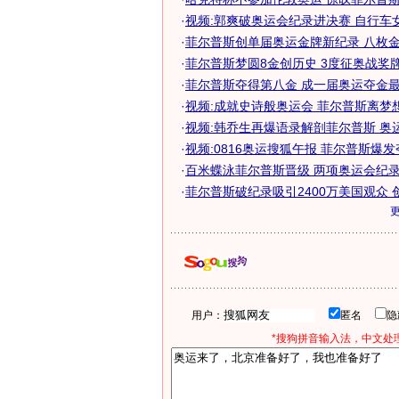
·
视频:郭爽破奥运会纪录进决赛 自行车
·
菲尔普斯创单届奥运金牌新纪录 八枚金牌
·
菲尔普斯梦圆8金创历史 3度征奥战奖牌纪
·
菲尔普斯夺得第八金 成一届奥运夺金
·
视频:成就史诗般奥运会 菲尔普斯离梦
·
视频:韩乔生再爆语录解剖菲尔普斯 奥
·
视频:0816奥运搜狐午报 菲尔普斯爆
·
百米蝶泳菲尔普斯晋级 两项奥运会纪录被
·
菲尔普斯破纪录吸引2400万美国观众 创收
用户：
匿名
*搜狗拼音输入法，中文处理