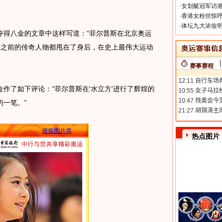
·
女划艇冠军访港
·
香港女粉丝惊呼
·
体坛九大浓妆明
得八金的文章中这样写道：“菲尔普斯在北京奥运
将之前的传奇人物都甩在了身后，在史上最伟大运动
赛事赛程
了如下评论：“菲尔普斯在‘水立方’进行了辉煌的
一笔。”
搜狐图片库
热点图片