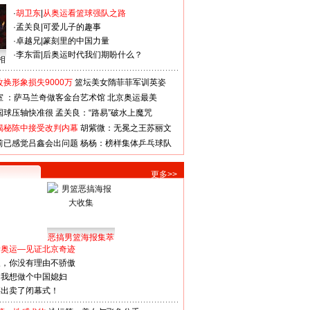
·
胡卫东
|
从奥运看篮球强队之路
·
孟关良
|
可爱儿子的趣事
·
卓越兄
|
篆刻里的中国力量
·
李东雷
|
后奥运时代我们期盼什么？
相
换形象损失9000万
篮坛美女隋菲菲军训英姿
室 ：萨马兰奇做客金台艺术馆
北京奥运最美
国球压轴快准很
孟关良：“路易”破水上魔咒
揭秘陈中接受改判内幕
胡紫微：无冕之王苏丽文
前已感觉吕鑫会出问题
杨杨：榜样集体乒乓球队
更多>>
恶搞男篮海报集萃
看奥运—见证北京奇迹
人，你没有理由不骄傲
：我想做个中国媳妇
谋出卖了闭幕式！