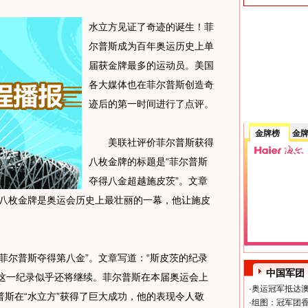
水立方见证了奇迹的诞生！菲
尔普斯成为百年奥运历史上单
届获金牌最多的运动员。美国
各大媒体也在菲尔普斯创造奇
迹后的第一时间进行了点评。
金牌榜
金
美联社评价菲尔普斯获得
八枚金牌的标题是“菲尔普斯
夺得八金超越施皮茨”。文章
得八枚金牌是奥运会历史上最壮丽的一幕，他让施皮
尔普斯夺得第八金”。文章写道：“斯皮茨的纪录
中国军团
，这一纪录似乎还将继续。菲尔普斯在本届奥运会上
·
奥运冠军抵达澳
斯在“水立方”获得了巨大成功，他的表现令人敬
·
组图：冠军团香