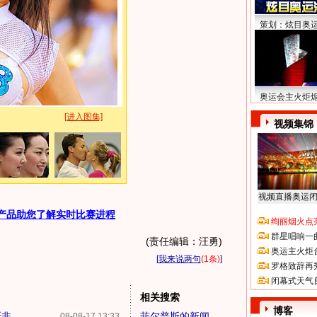
策划：炫目奥
奥运会主火炬
[进入图集]
视频集锦
视频直播奥运
产品助您了解实时比赛进程
绚丽烟火点
群星唱响一
(责任编辑：汪勇)
奥运主火炬
[
我来说两句
(1条)
]
罗格致辞再
闭幕式天气
相关搜索
博客
...
菲尔普斯的新闻
08-08-17 13:33