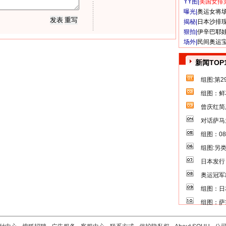
YY图|
美国女排
曝光|
奥运女将
揭秘|
日本沙排
狠拍|
伊辛巴耶
场外|
民间奥运
新闻TOP
组图:第
组图：鲜
曾庆红简
对话萨马
组图：0
组图:另
日本发行
奥运冠军
组图：日
组图：萨