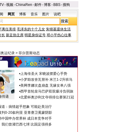
TV
-
视频
-
ChinaRen
-
邮件
-
博客
-
BBS
-
搜狗
闻
网页
博客
音乐
图片
说吧
平离任美排
毛泽东的十个儿女
朱镕基退休生活
市长
新足协主席
明星身份证号
邓小平伤心往事
创奥运纪录
>
菲尔普斯动态
•
上海传圣火 宋晓波摆爱心手势
•
小罗助攻舍瓦替补 米兰1-2升班马
•
美网李娜次盘崩盘 无缘女单八强
•
西甲首轮皇马巴萨双双爆冷负弱旅
海传递
•
北爱杯奥沙利文夺得排位赛第21冠
报道：病情超乎想象 可能赴美治疗
判0-20叙利亚 亚青赛卫冕蒙阴影
助中国申办世界杯 成日本竞争对手
：我们曾灌巴西七球 比国足强得多