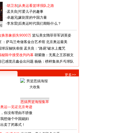
·
胡卫东
|
从奥运看篮球强队之路
·
孟关良
|
可爱儿子的趣事
·
卓越兄
|
篆刻里的中国力量
·
李东雷
|
后奥运时代我们期盼什么？
相
换形象损失9000万
篮坛美女隋菲菲军训英姿
室 ：萨马兰奇做客金台艺术馆
北京奥运最美
国球压轴快准很
孟关良：“路易”破水上魔咒
揭秘陈中接受改判内幕
胡紫微：无冕之王苏丽文
前已感觉吕鑫会出问题
杨杨：榜样集体乒乓球队
更多>>
恶搞男篮海报集萃
看奥运—见证北京奇迹
人，你没有理由不骄傲
：我想做个中国媳妇
谋出卖了闭幕式！