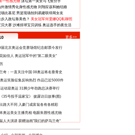
第一性感尤物
泳坛第一美女与飞鱼分手
场外激情秀化身性感尤物
刘翔应该和她结婚
现场比基尼
男篮现场拍到易建联绯闻女友
娃步入政坛靠美色？
美女冠军何雯娜QQ私聊照
宝贝大赛
沙滩排球宝贝训练
奥运选手的夜生活
10
更多>>
29届北京奥运会竞赛场馆纪念邮票今发行
花如佳人 奥运冠军中的“第二眼美女”
历
兰奇：一直关注中国 08奥运将名垂青史
8奥运笑脸征集反响热烈 作品已近5000件
类运动迎奥运 31脚少年劲跑总决赛举行
《35号投手温家宝》 披露访日故事(图)
出路大不同 入豪门成富翁各有各精彩
本奥运美女主播亮相 电眼朱唇性感尤物
翁人大演讲 获赠油画"我们的萨马兰奇"