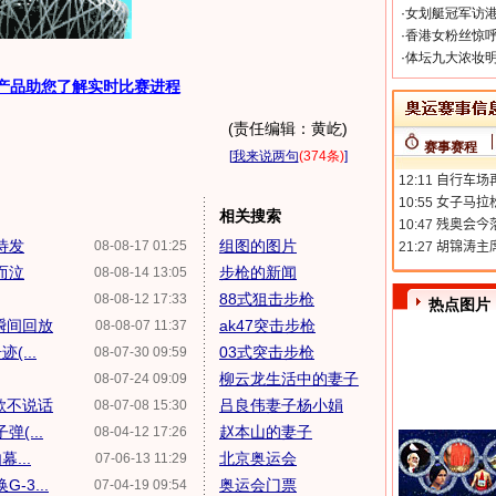
·
女划艇冠军访港
·
香港女粉丝惊呼
·
体坛九大浓妆明
产品助您了解实时比赛进程
(责任编辑：黄屹)
赛事赛程
[
我来说两句
(374条)
]
相关搜索
待发
组图的图片
08-08-17 01:25
而泣
步枪的新闻
08-08-14 13:05
88式狙击步枪
08-08-12 17:33
热点图片
瞬间回放
ak47突击步枪
08-08-07 11:37
...
03式突击步枪
08-07-30 09:59
柳云龙生活中的妻子
08-07-24 09:09
歌不说话
吕良伟妻子杨小娟
08-07-08 15:30
(...
赵本山的妻子
08-04-12 17:26
...
北京奥运会
07-06-13 11:29
-3...
奥运会门票
07-04-19 09:54