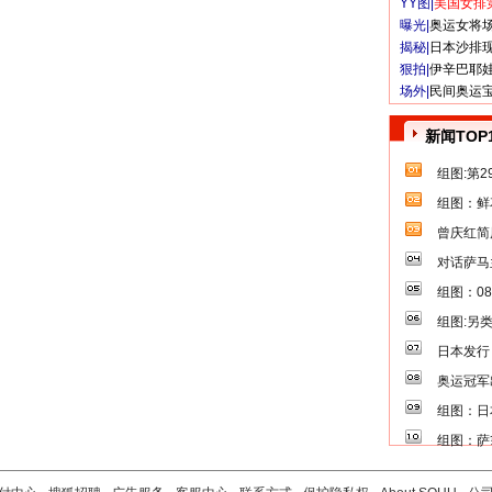
YY图|
美国女排
曝光|
奥运女将
揭秘|
日本沙排
狠拍|
伊辛巴耶
场外|
民间奥运
新闻TOP
组图:第
组图：鲜
曾庆红简
对话萨马
组图：0
组图:另
日本发行
奥运冠军
组图：日
组图：萨