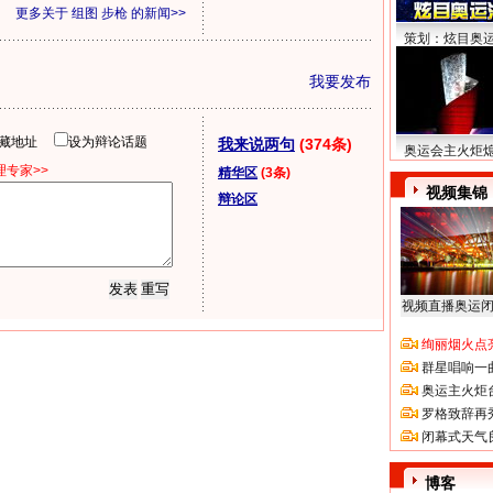
更多关于
组图 步枪
的新闻>>
策划：炫目奥
我要发布
隐藏地址
设为辩论话题
我来说两句
(374条)
奥运会主火炬
专家>>
精华区
(3条)
视频集锦
辩论区
视频直播奥运
绚丽烟火点
群星唱响一
奥运主火炬
罗格致辞再
闭幕式天气
博客