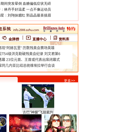
期间突发晕倒 血糖偏低症状无碍
：林丹手好温柔 一点不像运动员
星：刘翔抹腮红 郭晶晶最喜描眉
金牌榜
直播中心
资料库
更多>>
古巴"神腿"飞踹裁判