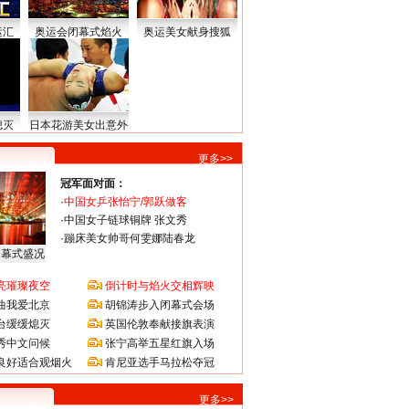
运汇
奥运会闭幕式焰火
奥运美女献身搜狐
熄灭
日本花游美女出意外
更多>>
冠军面对面：
·
中国女乒张怡宁/郭跃做客
·
中国女子链球铜牌 张文秀
·
蹦床美女帅哥何雯娜陆春龙
闭幕式盛况
亮璀璨夜空
倒计时与焰火交相辉映
曲我爱北京
胡锦涛步入闭幕式会场
台缓缓熄灭
英国伦敦奉献接旗表演
秀中文问候
张宁高举五星红旗入场
良好适合观烟火
肯尼亚选手马拉松夺冠
更多>>