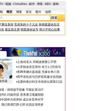
TV
-
视频
-
ChinaRen
-
邮件
-
博客
-
BBS
-
搜狗
闻
网页
博客
音乐
图片
说吧
平离任美排
毛泽东的十个儿女
朱镕基退休生活
市长
新足协主席
明星身份证号
邓小平伤心往事
•
上海传圣火 宋晓波摆爱心手势
•
小罗助攻舍瓦替补 米兰1-2升班马
•
美网李娜次盘崩盘 无缘女单八强
•
西甲首轮皇马巴萨双双爆冷负弱旅
海传递
•
北爱杯奥沙利文夺得排位赛第21冠
报道：病情超乎想象 可能赴美治疗
判0-20叙利亚 亚青赛卫冕蒙阴影
助中国申办世界杯 成日本竞争对手
：我们曾灌巴西七球 比国足强得多