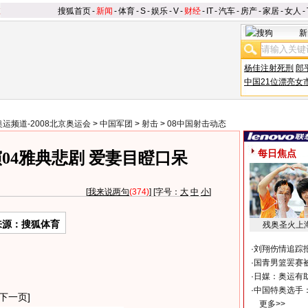
搜狐首页
-
新闻
-
体育
-
S
-
娱乐
-
V
-
财经
-
IT
-
汽车
-
房产
-
家居
-
女人
-
新
杨佳注射死刑
郎
中国21位漂亮女
奥运频道-2008北京奥运会
>
中国军团
>
射击
>
08中国射击动态
每日焦点
04雅典悲剧 爱妻目瞪口呆
[
我来说两句
(374)
] [字号：
大
中
小
]
来源：搜狐体育
残奥圣火上
·
刘翔伤情追踪
·
国青男篮罢赛被
·
日媒：奥运有
·
中国特奥选手
下一页]
更多>>