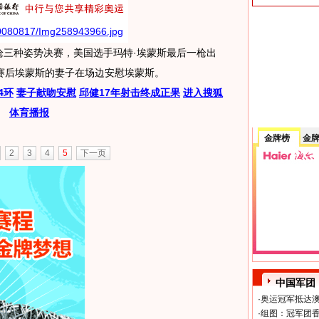
步枪三种姿势决赛，美国选手玛特·埃蒙斯最后一枪出
赛后埃蒙斯的妻子在场边安慰埃蒙斯。
4环
妻子献吻安慰
邱健17年射击终成正果
进入搜狐
体育播报
金牌榜
金
2
3
4
5
下一页
中国军团
·
奥运冠军抵达澳
·
组图：冠军团香