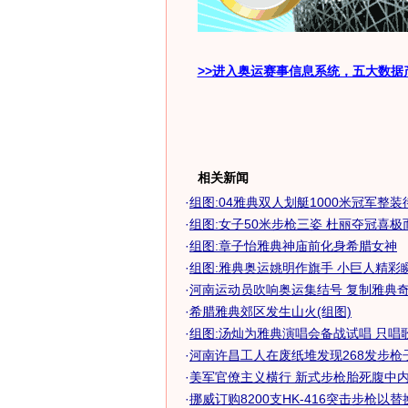
>>进入奥运赛事信息系统，五大数据
相关新闻
·
组图:04雅典双人划艇1000米冠军整装
·
组图:女子50米步枪三姿 杜丽夺冠喜极
·
组图:章子怡雅典神庙前化身希腊女神
·
组图:雅典奥运姚明作旗手 小巨人精彩
·
河南运动员吹响奥运集结号 复制雅典奇迹(
·
希腊雅典郊区发生山火(组图)
·
组图:汤灿为雅典演唱会备战试唱 只唱
·
河南许昌工人在废纸堆发现268发步枪子弹
·
美军官僚主义横行 新式步枪胎死腹中内幕
·
挪威订购8200支HK-416突击步枪以替换G