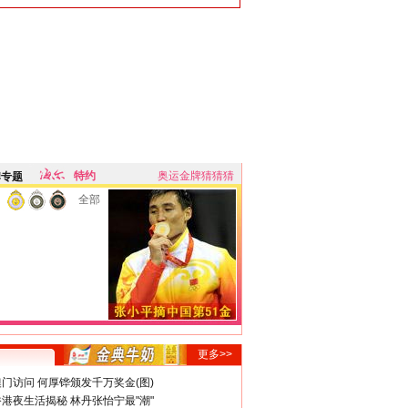
特约
奥运金牌猜猜猜
牌专题
全部
更多>>
门访问 何厚铧颁发千万奖金(图)
港夜生活揭秘 林丹张怡宁最"潮"