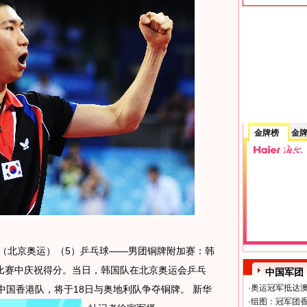
金牌榜
金
日 （北京奥运）（5）乒乓球——男团铜牌附加赛：韩
在比赛中庆祝得分。当日，韩国队在北京奥运会乒乓
中国军团
·
奥运冠军抵达澳
中国香港队，将于18日与奥地利队争夺铜牌。 新华
·
组图：冠军团香