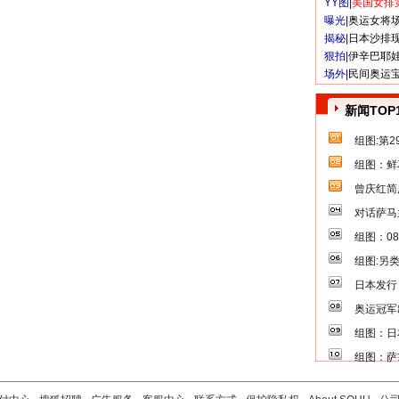
YY图|
美国女排
曝光|
奥运女将
揭秘|
日本沙排
狠拍|
伊辛巴耶
场外|
民间奥运
新闻TOP
组图:第
组图：鲜
曾庆红简
对话萨马
组图：0
组图:另
日本发行
奥运冠军
组图：日
组图：萨