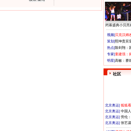
闭幕盛典小贝亮
视频|
贝克汉姆改
策划|
熙坤贵宾
热点|
陈剑翔：
专家|
童建强：
明星|
高敏：赛
社区
北京奥运
|
狐狐
北京奥运
|
中国
北京奥运
|
劳伦
北京奥运
|
张艺