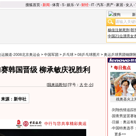
搜狐首页
-
新闻
-
体育
-
S
-
娱乐
-
V
-
财经
-
IT
-
汽车
-
房产
-
家居
-
女人
-
新
杨佳注射死刑
郎
中国21位漂亮女
奥运频道-2008北京奥运会
>
中国军团
>
乒乓球
>
08乒乓球图片
>
奥运乒球男团铜牌
每日焦点
赛韩国晋级 柳承敏庆祝胜利
[
我来说两句
] [字号：
大
中
小
]
来源：新华社
残奥圣火上
·
刘翔伤情追踪
·
国青男篮罢赛被
·
日媒：奥运有
·
中国特奥选手
更多>>