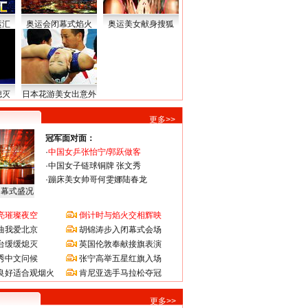
运汇
奥运会闭幕式焰火
奥运美女献身搜狐
熄灭
日本花游美女出意外
更多>>
冠军面对面：
·
中国女乒张怡宁/郭跃做客
·
中国女子链球铜牌 张文秀
·
蹦床美女帅哥何雯娜陆春龙
闭幕式盛况
亮璀璨夜空
倒计时与焰火交相辉映
曲我爱北京
胡锦涛步入闭幕式会场
台缓缓熄灭
英国伦敦奉献接旗表演
秀中文问候
张宁高举五星红旗入场
良好适合观烟火
肯尼亚选手马拉松夺冠
更多>>