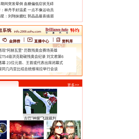
期间突发晕倒 血糖偏低症状无碍
：林丹手好温柔 一点不像运动员
星：刘翔抹腮红 郭晶晶最喜描眉
金牌榜
直播中心
资料库
更多>>
古巴"神腿"飞踹裁判