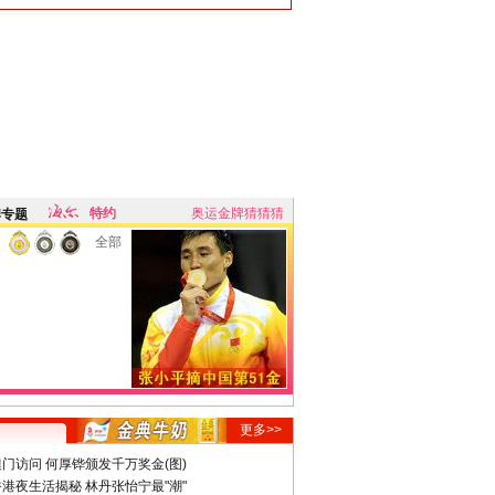
特约
奥运金牌猜猜猜
牌专题
全部
更多>>
门访问 何厚铧颁发千万奖金(图)
港夜生活揭秘 林丹张怡宁最"潮"