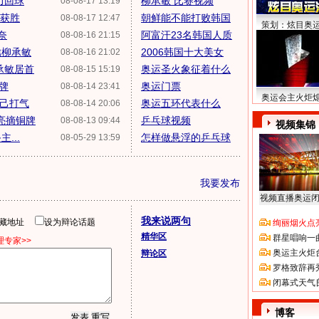
力回球
柳承敏 比赛视频
08-08-17 13:19
国获胜
朝鲜能不能打败韩国
08-08-17 12:47
策划：炫目奥
奈
阿富汗23名韩国人质
08-08-16 21:15
擒柳承敏
2006韩国十大美女
08-08-16 21:02
承敏居首
奥运圣火象征着什么
08-08-15 15:19
牌
奥运门票
08-08-14 23:41
奥运会主火炬
自己打气
奥运五环代表什么
08-08-14 20:06
亮摘铜牌
乒乓球视频
08-08-13 09:44
视频集锦
...
怎样做悬浮的乒乓球
08-05-29 13:59
我要发布
视频直播奥运
我来说两句
隐藏地址
设为辩论话题
绚丽烟火点
精华区
群星唱响一
专家>>
奥运主火炬
辩论区
罗格致辞再
闭幕式天气
博客