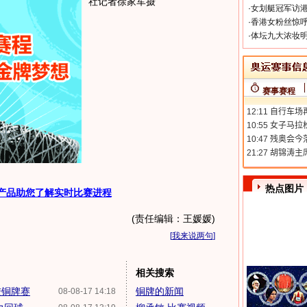
社记者徐家军摄
·
女划艇冠军访港
·
香港女粉丝惊呼
·
体坛九大浓妆明
赛事赛程
热点图片
产品助您了解实时比赛进程
(责任编辑：王媛媛)
[
我来说两句
]
相关搜索
进铜牌赛
铜牌的新闻
08-08-17 14:18