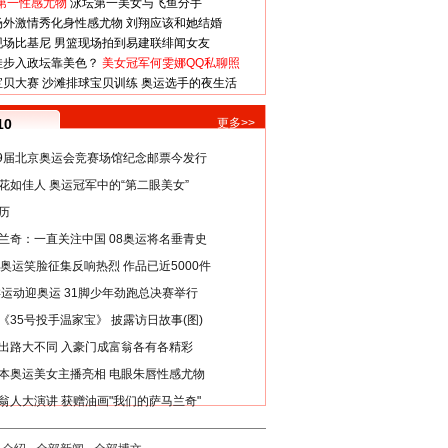
第一性感尤物
泳坛第一美女与飞鱼分手
场外激情秀化身性感尤物
刘翔应该和她结婚
现场比基尼
男篮现场拍到易建联绯闻女友
娃步入政坛靠美色？
美女冠军何雯娜QQ私聊照
宝贝大赛
沙滩排球宝贝训练
奥运选手的夜生活
10
更多>>
29届北京奥运会竞赛场馆纪念邮票今发行
花如佳人 奥运冠军中的“第二眼美女”
历
兰奇：一直关注中国 08奥运将名垂青史
8奥运笑脸征集反响热烈 作品已近5000件
类运动迎奥运 31脚少年劲跑总决赛举行
《35号投手温家宝》 披露访日故事(图)
出路大不同 入豪门成富翁各有各精彩
本奥运美女主播亮相 电眼朱唇性感尤物
翁人大演讲 获赠油画"我们的萨马兰奇"