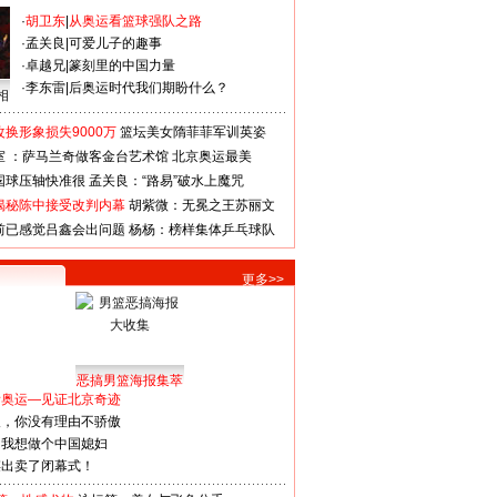
·
胡卫东
|
从奥运看篮球强队之路
·
孟关良
|
可爱儿子的趣事
·
卓越兄
|
篆刻里的中国力量
·
李东雷
|
后奥运时代我们期盼什么？
相
换形象损失9000万
篮坛美女隋菲菲军训英姿
室 ：萨马兰奇做客金台艺术馆
北京奥运最美
国球压轴快准很
孟关良：“路易”破水上魔咒
揭秘陈中接受改判内幕
胡紫微：无冕之王苏丽文
前已感觉吕鑫会出问题
杨杨：榜样集体乒乓球队
更多>>
恶搞男篮海报集萃
看奥运—见证北京奇迹
人，你没有理由不骄傲
：我想做个中国媳妇
谋出卖了闭幕式！