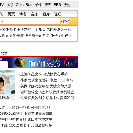
TV
-
视频
-
ChinaRen
-
邮件
-
博客
-
BBS
-
搜狗
闻
网页
博客
音乐
图片
说吧
平离任美排
毛泽东的十个儿女
朱镕基退休生活
市长
新足协主席
明星身份证号
邓小平伤心往事
附加赛
•
上海传圣火 宋晓波摆爱心手势
•
小罗助攻舍瓦替补 米兰1-2升班马
•
美网李娜次盘崩盘 无缘女单八强
•
西甲首轮皇马巴萨双双爆冷负弱旅
海传递
•
北爱杯奥沙利文夺得排位赛第21冠
报道：病情超乎想象 可能赴美治疗
判0-20叙利亚 亚青赛卫冕蒙阴影
助中国申办世界杯 成日本竞争对手
：我们曾灌巴西七球 比国足强得多