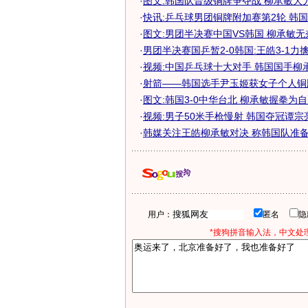
·
图文:韩国队晋级铜牌争夺战 柳承敏大
·
快讯:乒乓球男团铜牌附加赛第2轮 韩
·
图文:男团半决赛中国VS韩国 柳承敏无
·
男团半决赛国乒暂2-0韩国:王皓3-1力
·
视频:中国乒乓球十大对手 韩国国手柳
·
射箭——韩国选手尹玉姬获女子个人铜
·
图文:韩国3-0中华台北 柳承敏握拳为
·
视频:男子50米手枪慢射 韩国夺冠谭宗
·
韩媒关注王皓柳承敏对决 称韩国队准备主
用户：
匿名
*搜狗拼音输入法，中文处理