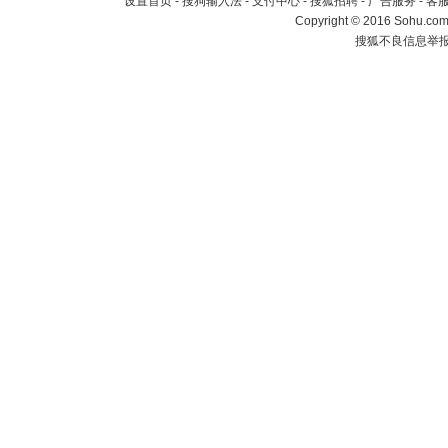
设置首页
-
搜狗输入法
-
支付中心
-
搜狐招聘
-
广告服务
-
客
Copyright
©
2016 Sohu.com 
搜狐不良信息举