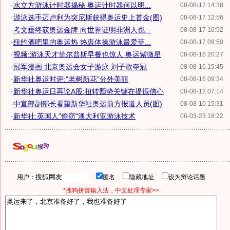
·
水立方游泳计时器揭秘 奥运计时器何以明...
08-08-17 14:38
·
游泳选手迈卢利为突尼斯获得奥运史上首金(图)
08-08-17 12:56
·
考文垂终获奥运金牌 向世界证明非洲人也...
08-08-17 10:52
·
纽约酒吧里的奥运热 热衷体操游泳最爱菲...
08-08-17 09:50
·
视频:游泳天才菲尔普斯早餐也惊人 奥运紫微星
08-08-16 20:27
·
冠军漫画:北京奥运会女子游泳 刘子歌夺冠
08-08-16 15:45
·
新华社奥运时评:"老树新花"分外美丽
08-08-16 09:34
·
新华社奥运日再论A股:扭转颓势关键在提振信心
08-08-12 07:14
·
中宣部副部长看望新华社奥运前方报道人员(图)
08-08-10 15:31
·
新华社:英国人"偷窃"澳大利亚游泳技术
06-03-23 18:22
用户：
匿名
隐藏地址
设为辩论话题
*搜狗拼音输入法，中文处理专家>>