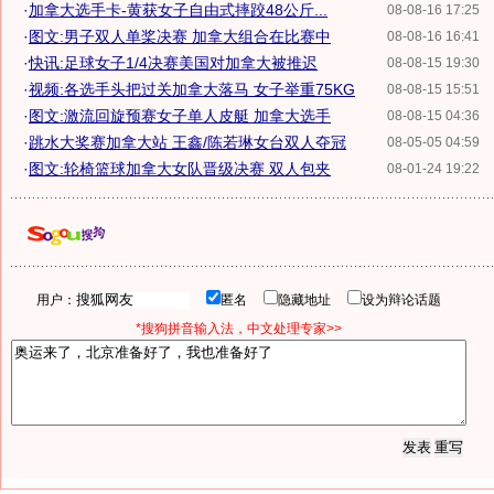
·
加拿大选手卡-黄获女子自由式摔跤48公斤...
08-08-16 17:25
·
图文:男子双人单桨决赛 加拿大组合在比赛中
08-08-16 16:41
·
快讯:足球女子1/4决赛美国对加拿大被推迟
08-08-15 19:30
·
视频:各选手头把过关加拿大落马 女子举重75KG
08-08-15 15:51
·
图文:激流回旋预赛女子单人皮艇 加拿大选手
08-08-15 04:36
·
跳水大奖赛加拿大站 王鑫/陈若琳女台双人夺冠
08-05-05 04:59
·
图文:轮椅篮球加拿大女队晋级决赛 双人包夹
08-01-24 19:22
用户：
匿名
隐藏地址
设为辩论话题
*搜狗拼音输入法，中文处理专家>>