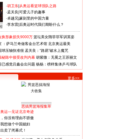
·
胡卫东
|
从奥运看篮球强队之路
·
孟关良
|
可爱儿子的趣事
·
卓越兄
|
篆刻里的中国力量
·
李东雷
|
后奥运时代我们期盼什么？
相
换形象损失9000万
篮坛美女隋菲菲军训英姿
室 ：萨马兰奇做客金台艺术馆
北京奥运最美
国球压轴快准很
孟关良：“路易”破水上魔咒
揭秘陈中接受改判内幕
胡紫微：无冕之王苏丽文
前已感觉吕鑫会出问题
杨杨：榜样集体乒乓球队
更多>>
恶搞男篮海报集萃
看奥运—见证北京奇迹
人，你没有理由不骄傲
：我想做个中国媳妇
谋出卖了闭幕式！