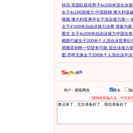
·
快讯:美国队获得男子4x100米混合泳
·
女子4x100混接力:中国获铜 澳大利亚破世
·
视频:澳大利亚勇夺女子混合接力第一 
·
女子4*200米自由泳接力决赛 谭淼为
·
图文:女子4x200米自由泳接力中国女
·
赖斯打破女子200米个人混合泳世界纪
·
周雅菲孙晔一切皆有可能 混合泳接力奖牌
·
图:齐晖无缘女子200米个人混合泳半决
用户：
匿名
*搜狗拼音输入法，中文处理