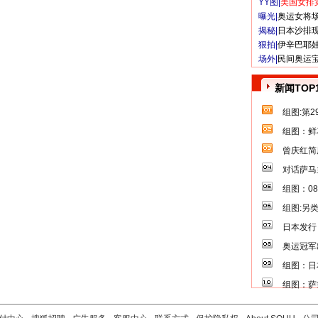
YY图|
美国女排
曝光|
奥运女将
揭秘|
日本沙排
狠拍|
伊辛巴耶
场外|
民间奥运
新闻TOP
组图:第
组图：鲜
曾庆红简
对话萨马
组图：0
组图:另
日本发行
奥运冠军
组图：日
组图：萨