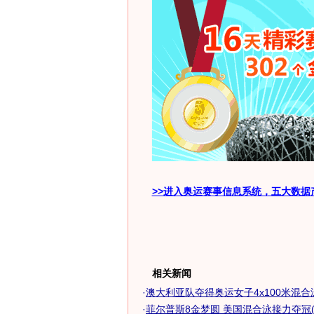
>>进入奥运赛事信息系统，五大数据
相关新闻
·
澳大利亚队夺得奥运女子4x100米混合泳
·
菲尔普斯8金梦圆 美国混合泳接力夺冠(