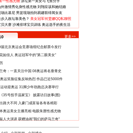
第一性感尤物
泳坛第一美女与飞鱼分手
场外激情秀化身性感尤物
刘翔应该和她结婚
现场比基尼
男篮现场拍到易建联绯闻女友
娃步入政坛靠美色？
美女冠军何雯娜QQ私聊照
宝贝大赛
沙滩排球宝贝训练
奥运选手的夜生活
10
更多>>
29届北京奥运会竞赛场馆纪念邮票今发行
花如佳人 奥运冠军中的“第二眼美女”
历
兰奇：一直关注中国 08奥运将名垂青史
8奥运笑脸征集反响热烈 作品已近5000件
类运动迎奥运 31脚少年劲跑总决赛举行
《35号投手温家宝》 披露访日故事(图)
出路大不同 入豪门成富翁各有各精彩
本奥运美女主播亮相 电眼朱唇性感尤物
翁人大演讲 获赠油画"我们的萨马兰奇"