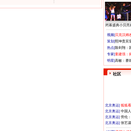
闭幕盛典小贝亮
视频|
贝克汉姆改
策划|
熙坤贵宾
热点|
陈剑翔：
专家|
童建强：
明星|
高敏：赛
社区
北京奥运
|
狐狐
北京奥运
|
中国
北京奥运
|
劳伦
北京奥运
|
张艺