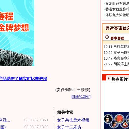
·
女划艇冠军访港
·
香港女粉丝惊呼
·
体坛九大浓妆明
赛事赛程
产品助您了解实时比赛进程
热点图片
(责任编辑：王媛媛)
[
我来说两句
]
相关搜索
冠...
女子杂技柔术视频
08-08-17 13:21
图)
女子十二乐坊
08-08-17 13:03