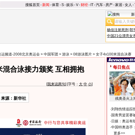
搜狐首页
-
新闻
-
体育
-
S
-
娱乐
-
V
-
财经
-
IT
-
汽车
-
房产
-
家居
-
女人
-
新
杨佳注射死刑
郎
中国21位漂亮女
奥运频道-2008北京奥运会
>
中国军团
>
游泳
>
08游泳图片
>
女子4x100米混合决赛
每日焦点
0米混合泳接力颁奖 互相拥抱
[
我来说两句
] [字号：
大
中
小
]
来源：新华社
残奥圣火上
·
刘翔伤情追踪
·
国青男篮罢赛被
·
日媒：奥运有
·
中国特奥选手
更多>>