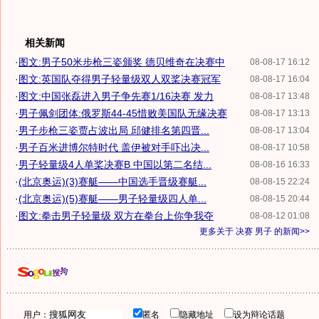
相关新闻
·
图文:男子50米步枪三姿颁奖 德贝维奇在决赛中
08-08-17 16:12
·
图文:英国队夺得男子轻量级双人双桨决赛冠军
08-08-17 16:04
·
图文:中国张磊进入男子争先赛1/16决赛 发力
08-08-17 13:48
·
男子佩剑团体:俄罗斯44-45惜败美国队无缘决赛
08-08-17 13:13
·
男子步枪三姿贾占波出局 邱健排名第四晋...
08-08-17 13:04
·
男子百米进博尔特时代 盖伊被对手吓出决...
08-08-17 10:58
·
男子轻量级4人单桨决赛B 中国以第二名结...
08-08-16 16:33
·
(北京奥运)(3)赛艇——中国选手晋级赛艇...
08-08-15 22:24
·
(北京奥运)(5)赛艇——男子轻量级四人单...
08-08-15 20:44
·
图文:拳击男子轻量级 双方在拳台上你争我夺
08-08-12 01:08
更多关于
决赛 男子
的新闻>>
用户：
匿名
隐藏地址
设为辩论话题