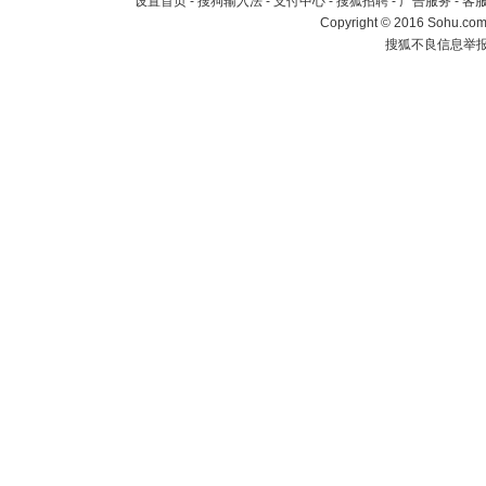
设置首页
-
搜狗输入法
-
支付中心
-
搜狐招聘
-
广告服务
-
客
Copyright
©
2016 Sohu.com 
搜狐不良信息举