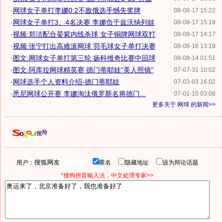
·
网球女子单打李娜0:2不敌俄选手憾失奖牌
08-08-17 15:22
·
网球女子单打3、4名决赛 李娜负于兹沃纳列娃
08-08-17 15:18
·
视频:郑洁配合晏紫内线杀球 女子铜牌网球双打
08-08-17 14:17
·
视频:张宁打出高难滚网球 羽毛球女子单打决赛
08-08-16 13:19
·
图文:网球女子单打第三轮 扬科维奇比赛中回球
08-08-14 01:51
·
图文:阿库拉网球精英赛 德门蒂耶娃"美人照镜"
07-07-31 10:02
·
网球选手个人资料介绍-德门蒂耶娃
07-03-03 16:02
·
悉尼网球公开赛 李娜淘汰俄罗斯名将德门...
07-01-10 03:08
更多关于
网球
的新闻>>
用户：
匿名
隐藏地址
设为辩论话题
*搜狗拼音输入法，中文处理专家>>