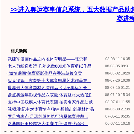
>>进入奥运赛事信息系统，五大数据产品助
赛进
相关新闻
·
武建军漫画作品之内地体育明星——陈忠和
08-08-11 16:35
·
老人剪纸迎奥运 几年来做800米体育剪纸作品
08-08-05 09:31
·
"激情瞬间"体育摄影作品在香港慈善义卖
08-08-02 19:29
·
贝克汉姆、索普等十大体育明星艺术作品在...
08-07-26 10:39
·
世界最大体育题材湘绣作品《世纪奥运》长...
08-07-15 01:21
·
盘点奥运年影视作品六宗最 体育题材大热(图)
08-07-10 15:34
·
支持中国残疾人体育代表团 拍卖名家作品助威
08-07-01 11:55
·
视频:张纪中对体育情有独钟 想拍击剑题材作品
08-06-30 21:39
·
罗足协表态 足球纠纷将执行洛桑体育仲裁...
07-05-11 05:35
·
洛桑国际田径超级大奖赛 刘翔调整状态出...
06-07-11 10:18