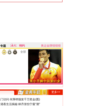
特约
奥运金牌猜猜猜
牌专题
全部
更多>>
门访问 何厚铧颁发千万奖金(图)
港夜生活揭秘 林丹张怡宁最"潮"