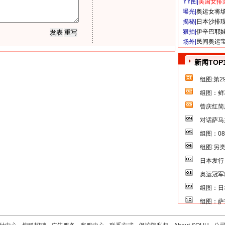
YY图|
美国女排
曝光|
奥运女将
揭秘|
日本沙排
狠拍|
伊辛巴耶
场外|
民间奥运
新闻TOP
组图:第
组图：鲜
曾庆红简
对话萨马
组图：0
组图:另
日本发行
奥运冠军
组图：日
组图：萨