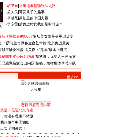
·
胡卫东
|
从奥运看篮球强队之路
·
孟关良
|
可爱儿子的趣事
·
卓越兄
|
篆刻里的中国力量
·
李东雷
|
后奥运时代我们期盼什么？
相
换形象损失9000万
篮坛美女隋菲菲军训英姿
室 ：萨马兰奇做客金台艺术馆
北京奥运最美
国球压轴快准很
孟关良：“路易”破水上魔咒
揭秘陈中接受改判内幕
胡紫微：无冕之王苏丽文
前已感觉吕鑫会出问题
杨杨：榜样集体乒乓球队
更多>>
恶搞男篮海报集萃
看奥运—见证北京奇迹
人，你没有理由不骄傲
：我想做个中国媳妇
谋出卖了闭幕式！