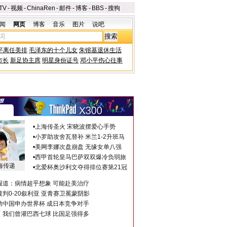
TV
-
视频
-
ChinaRen
-
邮件
-
博客
-
BBS
-
搜狗
闻
网页
博客
音乐
图片
说吧
平离任美排
毛泽东的十个儿女
朱镕基退休生活
市长
新足协主席
明星身份证号
邓小平伤心往事
•
上海传圣火 宋晓波摆爱心手势
•
小罗助攻舍瓦替补 米兰1-2升班马
•
美网李娜次盘崩盘 无缘女单八强
•
西甲首轮皇马巴萨双双爆冷负弱旅
海传递
•
北爱杯奥沙利文夺得排位赛第21冠
报道：病情超乎想象 可能赴美治疗
判0-20叙利亚 亚青赛卫冕蒙阴影
助中国申办世界杯 成日本竞争对手
：我们曾灌巴西七球 比国足强得多