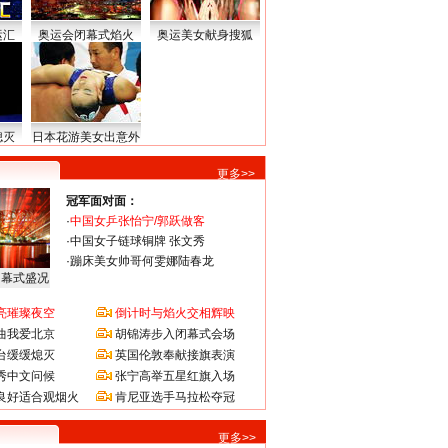
运汇
奥运会闭幕式焰火
奥运美女献身搜狐
熄灭
日本花游美女出意外
更多>>
冠军面对面：
·
中国女乒张怡宁/郭跃做客
·
中国女子链球铜牌 张文秀
·
蹦床美女帅哥何雯娜陆春龙
闭幕式盛况
亮璀璨夜空
倒计时与焰火交相辉映
曲我爱北京
胡锦涛步入闭幕式会场
台缓缓熄灭
英国伦敦奉献接旗表演
秀中文问候
张宁高举五星红旗入场
良好适合观烟火
肯尼亚选手马拉松夺冠
更多>>