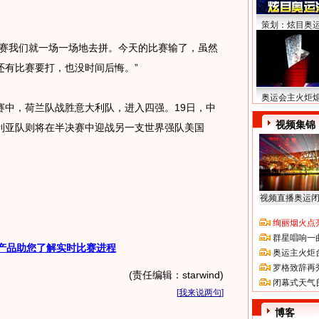
策划：炫目奥
赛我们就一场一场地去拼。今天的比赛输了，虽然
还有比赛要打，也没时间后悔。”
奥运会主火炬
，荷兰队战胜意大利队，进入四强。19日，中
视频集锦
利亚队则将在半决赛中迎战另一支世界强队美国
视频直播奥运
绚丽烟火点
群星唱响一
产品助您了解实时比赛进程
奥运主火炬
罗格致辞再
(责任编辑：starwind)
闭幕式天气
[
我来说两句
]
博客