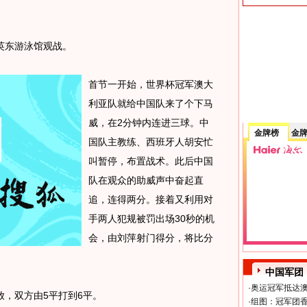
东游泳馆观战。
首节一开始，世界杯冠军澳大
利亚队就给中国队来了个下马
威，在2分钟内连进三球。中
金牌榜
金
国队主教练、西班牙人胡安忙
叫暂停，布置战术。此后中国
队在观众的助威声中奋起直
追，连得两分。接着又利用对
手两人犯规被罚出场30秒的机
会，由刘萍射门得分，将比分
中国军团
·
奥运冠军抵达澳
，双方由5平打到6平。
·
组图：冠军团香