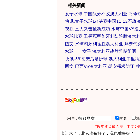
相关新闻
·
女子水球:中国队分不敌澳大利亚 将争
·
快讯:女子水球1/4决赛中国11-12不敌
·
视频:三人夹击抢断成功 水球中国VS
·
水球比赛:卫冕冠军匈牙利队险胜澳大
·
图文:水球匈牙利险胜澳大利亚 拜奈代
·
水球——女子:澳大利亚战胜希腊组图
·
快讯-39'胡安后场护球 澳大利亚库里纳蹬
·
图文:巴西VS澳大利亚 胡安积极防守-
用户：
匿名
*搜狗拼音输入法，中文处理