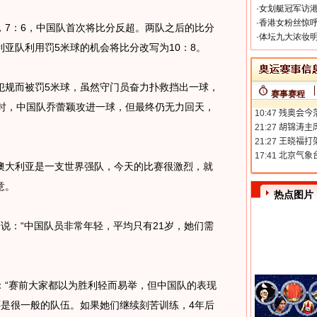
·
女划艇冠军访港
·
香港女粉丝惊呼
：6，中国队首次将比分反超。两队之后的比分
·
体坛九大浓妆明
亚队利用罚5米球的机会将比分改写为10：8。
规而被罚5米球，虽然守门员奋力扑救挡出一球，
赛事赛程
束时，中国队乔蕾颖攻进一球，但最终仍无力回天，
大利亚是一支世界强队，今天的比赛很激烈，就
意。
热点图片
：“中国队员非常年轻，平均只有21岁，她们需
“赛前大家都以为胜利轻而易举，但中国队的表现
还是很一般的队伍。如果她们继续刻苦训练，4年后