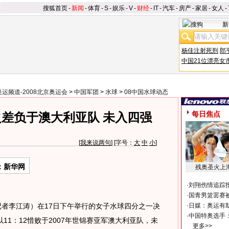
搜狐首页
-
新闻
-
体育
-
S
-
娱乐
-
V
-
财经
-
IT
-
汽车
-
房产
-
家居
-
女人
-
新
杨佳注射死刑
郎
中国21位漂亮女
奥运频道-2008北京奥运会
>
中国军团
>
水球
>
08中国水球动态
每日焦点
差负于澳大利亚队 未入四强
[
我来说两句
] [字号：
大
中
小
]
：新华网
残奥圣火上
·
刘翔伤情追踪
·
国青男篮罢赛被
者李江涛）在17日下午举行的女子水球四分之一决
·
日媒：奥运有
·
中国特奥选手
1：12惜败于2007年世锦赛亚军澳大利亚队，未
更多>>