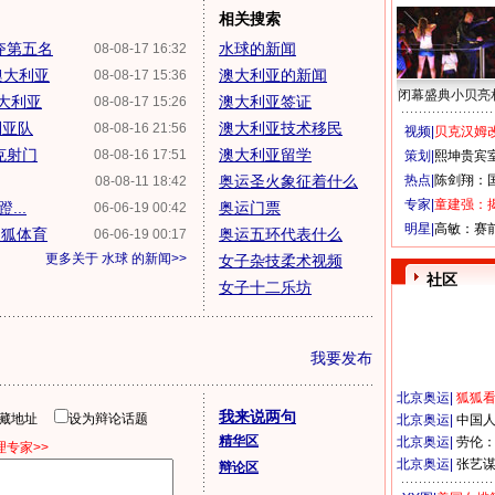
相关搜索
夺第五名
水球的新闻
08-08-17 16:32
澳大利亚
澳大利亚的新闻
08-08-17 15:36
闭幕盛典小贝亮
澳大利亚
澳大利亚签证
08-08-17 15:26
利亚队
澳大利亚技术移民
08-08-16 21:56
视频|
贝克汉姆改
克射门
澳大利亚留学
08-08-16 17:51
策划|
熙坤贵宾
奥运圣火象征着什么
热点|
陈剑翔：
08-08-11 18:42
专家|
童建强：
...
奥运门票
06-06-19 00:42
明星|
高敏：赛
搜狐体育
奥运五环代表什么
06-06-19 00:17
更多关于
水球
的新闻>>
女子杂技柔术视频
社区
女子十二乐坊
我要发布
北京奥运
|
狐狐
我来说两句
隐藏地址
设为辩论话题
北京奥运
|
中国
精华区
北京奥运
|
劳伦
专家>>
北京奥运
|
张艺
辩论区