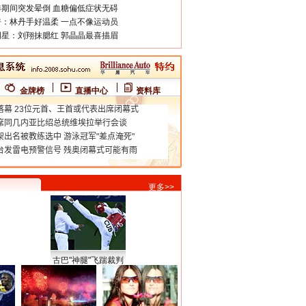
期间突发晕倒 血糖偏低症状无碍
：林丹手好温柔 一点不像运动员
星：刘翔抹腮红 郭晶晶最喜描眉
金牌榜
直播中心
资料库
更多>>
古巴"神腿"飞踹裁判