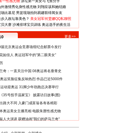
第一性感尤物
泳坛第一美女与飞鱼分手
场外激情秀化身性感尤物
刘翔应该和她结婚
现场比基尼
男篮现场拍到易建联绯闻女友
娃步入政坛靠美色？
美女冠军何雯娜QQ私聊照
宝贝大赛
沙滩排球宝贝训练
奥运选手的夜生活
10
更多>>
29届北京奥运会竞赛场馆纪念邮票今发行
花如佳人 奥运冠军中的“第二眼美女”
历
兰奇：一直关注中国 08奥运将名垂青史
8奥运笑脸征集反响热烈 作品已近5000件
类运动迎奥运 31脚少年劲跑总决赛举行
《35号投手温家宝》 披露访日故事(图)
出路大不同 入豪门成富翁各有各精彩
本奥运美女主播亮相 电眼朱唇性感尤物
翁人大演讲 获赠油画"我们的萨马兰奇"