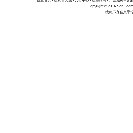
设置首页
-
搜狗输入法
-
支付中心
-
搜狐招聘
-
广告服务
-
客
Copyright
©
2016 Sohu.com 
搜狐不良信息举