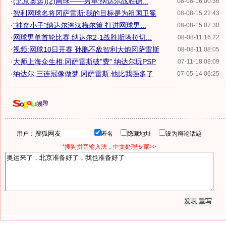
·
(北京奥运)(2)网球——男单:纳达尔战胜德...
08-08-16 00:36
·
智利网球名将冈萨雷斯:我的目标是为祖国卫冕
08-08-15 22:43
·
"神奇小子"纳达尔淘汰梅尔策 打进网球男...
08-08-15 07:30
·
网球男单首轮比赛 纳达尔2-1战胜斯塔拉切...
08-08-11 16:22
·
视频:网球10日开赛 孙鹏不敌智利大炮冈萨雷斯
08-08-11 08:05
·
大师上海众生相:冈萨雷斯破"费" 纳达尔玩PSP
07-11-18 08:09
·
纳达尔:三连冠像做梦 冈萨雷斯:他比我强多了
07-05-14 06:25
用户：
匿名
隐藏地址
设为辩论话题
*搜狗拼音输入法，中文处理专家>>