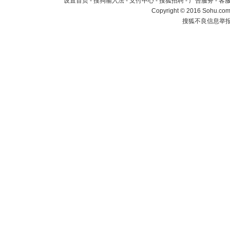
设置首页
-
搜狗输入法
-
支付中心
-
搜狐招聘
-
广告服务
-
客
Copyright
©
2016 Sohu.com 
搜狐不良信息举