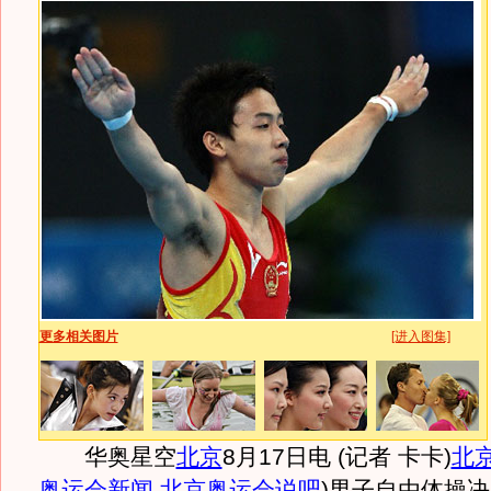
更多相关图片
[进入图集]
华奥星空
北京
8月17日电 (记者 卡卡)
北
奥运会新闻
,
北京奥运会说吧
)
男子自由体操决