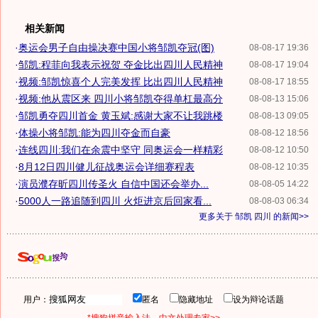
相关新闻
·
奥运会男子自由操决赛中国小将邹凯夺冠(图)
08-08-17 19:36
·
邹凯:程菲向我表示祝贺 夺金比出四川人民精神
08-08-17 19:04
·
视频:邹凯惊喜个人完美发挥 比出四川人民精神
08-08-17 18:55
·
视频:他从震区来 四川小将邹凯夺得单杠最高分
08-08-13 15:06
·
邹凯勇夺四川首金 黄玉斌:感谢大家不让我跳楼
08-08-13 09:05
·
体操小将邹凯:能为四川夺金而自豪
08-08-12 18:56
·
连线四川:我们在余震中坚守 同奥运会一样精彩
08-08-12 10:50
·
8月12日四川健儿征战奥运会详细赛程表
08-08-12 10:35
·
演员濮存昕四川传圣火 自信中国还会举办...
08-08-05 14:22
·
5000人一路追随到四川 火炬进京后回家看...
08-08-03 06:34
更多关于
邹凯 四川
的新闻>>
用户：
匿名
隐藏地址
设为辩论话题