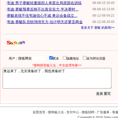
·
韦迪:男子赛艇轻量级四人单桨出局原因在训练
08-08-15 20:45
·
韦迪:赛艇预赛反映不出真实实力 半决赛时...
08-08-10 13:05
·
赛艇表现不佳韦迪信心不减 奥运会备战立...
06-12-08 04:21
·
韦迪:赛艇队员软绵绵无力 估计明天还要丢两金
06-12-06 20:45
更多关于
赛艇
的新闻>>
用户：
匿名
隐藏地址
设为辩论话题
*搜狗拼音输入法，中文处理专家>>
设置首页
-
搜狗输入法
-
支付中心
-
搜狐招聘
-
广告服务
-
客
Copyright
©
2016 Sohu.com 