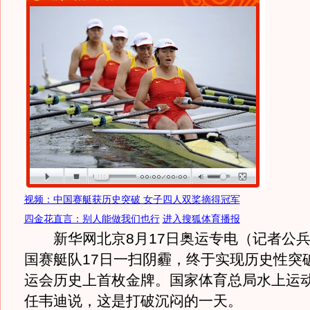
视频：中国赛艇获历史突破 女子四人双桨摘得冠军
四金花直言：别人能做我们也行
进入搜狐体育播报
新华网北京8月17日奥运专电（记者公兵
国赛艇队17日一扫阴霾，终于实现历史性突
运会历史上首枚金牌。国家体育总局水上运
任韦迪说，这是打破沉闷的一天。