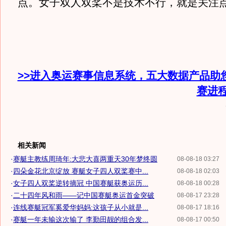
点。女子双人双桨不是技术不行，就是关注点
>>进入奥运赛事信息系统，五大数据产品助
赛进
相关新闻
·
赛艇主教练周琦年:大悲大喜两重天30年梦终圆
08-08-18 03:27
·
四朵金花北京绽放 赛艇女子四人双桨赛中...
08-08-18 02:03
·
女子四人双桨逆转摘冠 中国赛艇获奥运历...
08-08-18 00:28
·
二十四年风和雨——记中国赛艇奥运首金突破
08-08-17 23:28
·
连线赛艇冠军奚爱华妈妈:这孩子从小就是...
08-08-17 18:16
·
赛艇一年未输这次输了 李勤田靓的组合发...
08-08-17 00:50