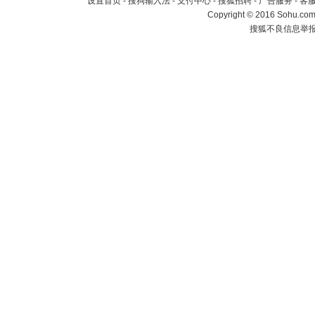
设置首页
-
搜狗输入法
-
支付中心
-
搜狐招聘
-
广告服务
-
客
Copyright
©
2016 Sohu.com 
搜狐不良信息举