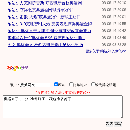
·
纳达尔力克冈萨雷斯 夺西班牙首枚奥运网...
08-08-17 20:10
·
纳达尔夺得北京奥运会网球男单冠军
08-08-17 20:08
·
纳达尔击败"火炮"获奥运冠军 新球王明日"...
08-08-17 20:01
·
纳达尔3-0完胜智利火炮 完美表现摘得奥运金牌
08-08-17 19:55
·
纳达尔:奥运重于大满贯 进决赛梦想成真会努力
08-08-16 10:42
·
李娜首次进军奥运会八强 费德勒纳达尔顺...
08-08-14 08:49
·
图文:奥运会入场式 西班牙选手纳达尔出场
08-08-08 23:28
更多关于
纳达尔
的新闻>>
用户：
匿名
隐藏地址
设为辩论话题
*搜狗拼音输入法，中文处理专家>>