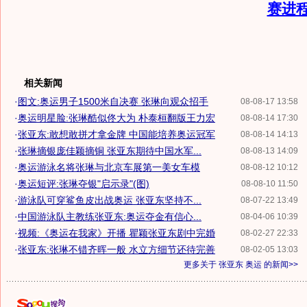
赛进
相关新闻
·
图文:奥运男子1500米自决赛 张琳向观众招手
08-08-17 13:58
·
奥运明星脸:张琳酷似佟大为 朴泰桓翻版王力宏
08-08-14 17:30
·
张亚东:敢想敢拼才拿金牌 中国能培养奥运冠军
08-08-14 14:13
·
张琳摘银庞佳颖摘铜 张亚东期待中国水军...
08-08-13 14:09
·
奥运游泳名将张琳与北京车展第一美女车模
08-08-12 10:12
·
奥运短评:张琳夺银"启示录"(图)
08-08-10 11:50
·
游泳队可穿鲨鱼皮出战奥运 张亚东坚持不...
08-07-22 13:49
·
中国游泳队主教练张亚东:奥运夺金有信心...
08-04-06 10:39
·
视频:《奥运在我家》开播 瞿颖张亚东剧中完婚
08-02-27 22:33
·
张亚东:张琳不错齐晖一般 水立方细节还待完善
08-02-05 13:03
更多关于
张亚东 奥运
的新闻>>