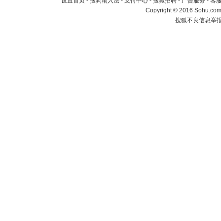
设置首页
-
搜狗输入法
-
支付中心
-
搜狐招聘
-
广告服务
-
客
Copyright
©
2016 Sohu.com 
搜狐不良信息举