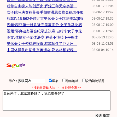
·
程菲自由操未能创历史 辉煌三年无奈奥运...
08-08-17 21:06
·
女子跳马决赛程菲失手朝鲜洪恩贞摘金德国夺银
08-08-17 19:42
·
程菲以15.562分获北京奥运会女子跳马季军(图)
08-08-17 19:35
·
视频:程菲第一跳几近完美赢高分 女子跳马决赛
08-08-17 19:00
·
视频:郭爽破奥运会纪录进决赛 自行车女子争先
08-08-17 12:46
·
图文:体操女子团体决赛 程菲不慎掉下平衡木
08-08-13 11:40
·
奥运会女子资格赛报道 程菲顶住了巨大压...
08-08-11 03:53
·
中国体操队出征北京奥运会 鄂名将杨威程...
08-08-04 10:14
用户：
匿名
隐藏地址
设为辩论话题
*搜狗拼音输入法，中文处理专家>>