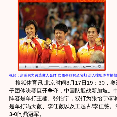
视频：超强实力铸造傲人金牌 女团夺冠实至名归
进入搜狐体育播
搜狐体育讯 北京时间8月17日19：30，
子团体决赛展开争夺，中国队迎战新加坡。
阵容是单打王楠、张怡宁，双打为张怡宁/郭
是单打冯天薇、李佳薇以及王越古/李佳薇。
3-0问鼎冠军。