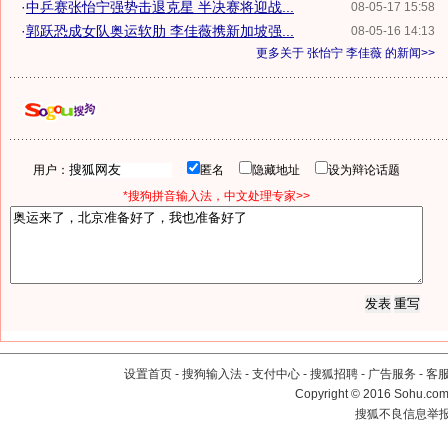
·
中乒赛张怡宁强势击退克星 半决赛将迎战...
08-05-17 15:58
·
郭跃恐成女队奥运软肋 李佳薇携新加坡强...
08-05-16 14:13
更多关于
张怡宁 李佳薇
的新闻>>
用户：
匿名
隐藏地址
设为辩论话题
*搜狗拼音输入法，中文处理专家>>
设置首页
-
搜狗输入法
-
支付中心
-
搜狐招聘
-
广告服务
-
客
Copyright
©
2016 Sohu.com 
搜狐不良信息举