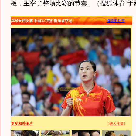
板，主宰了整场比赛的节奏。（搜狐体育 于
乒球女团决赛 中国3-0完胜新加坡夺冠
搜狐图片库
更多相关图片
[进入图集]