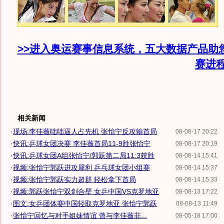
>>进入奥运赛事信息系统，五大数据产品助
赛进
相关新闻
·
现场:李佳薇咄咄逼人占先机 张怡宁反攻输首局
08-08-17 20:22
·
快讯:乒球女团决赛 李佳薇首局11-9胜张怡宁
08-08-17 20:19
·
快讯:乒球女团A组张怡宁/郭跃第二局11:3获胜
08-08-14 15:41
·
视频:张怡宁郭跃进攻犀利 乒乓球女团小组赛
08-08-14 15:37
·
视频:张怡宁郭跃实力超群 轻松拿下首局
08-08-14 15:33
·
视频:郭跃张怡宁双剑合壁 女乒中国VS克罗地亚
08-08-13 17:22
·
图文:女乒团体赛中国轻取克罗地亚 张怡宁郭跃
08-08-13 11:49
·
张怡宁回忆与对手姐妹情谊 曾与李佳薇非...
08-05-18 17:00