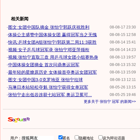
相关新闻
·
图文:女团中国队摘金 张怡宁郭跃庆祝胜利
08-08-17 23:30
·
体操公主盛赞中国体操女团 赢得冠军当之无愧
08-08-15 12:58
·
快讯:乒球女团A组张怡宁/郭跃第二局11:3获胜
08-08-14 15:41
·
视频:女子乒乓球冠军录 张怡宁邓亚萍领衔
08-08-14 14:23
·
视频:张怡宁直取三盘 用乒乓球女团小组赛热身
08-08-13 19:57
·
中国体操女团摘金 首次问鼎奥运冠军
08-08-13 15:32
·
最年轻的星燎原历史 女体操首夺奥运女团冠军
08-08-13 15:09
·
图文:女团中国3-0克罗地亚 张怡宁拉球
08-08-13 12:11
·
马琳日本站轻松夺魁 张怡宁获得女单冠军
08-05-26 13:15
·
张怡宁走出低谷连获七站冠军 奥运卫冕可...
08-05-25 19:46
更多关于
张怡宁 冠军
的新闻>>
用户：
匿名
隐藏地址
设为辩论话题