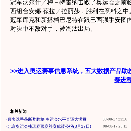
冠军沃尔什／梅－特雷纳击败了奥运会之前
西组合安娜·葆拉／拉丽莎，胜利在意料之中
冠军库克和新搭档巴尼特在跟巴西强手安图
对决中不敌对手，被淘汰出局。
>>进入奥运赛事信息系统，五大数据产品助
赛进
相关新闻
·
顶尖选手垄断奖牌榜 奥运会水平直逼大满贯
08-08-17 23:16
·
北京奥运会棒球赛预赛补赛成绩公报(8月17日)
08-08-17 23:11