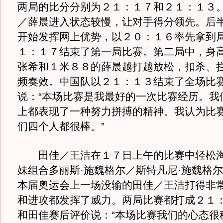
两局的比分分别为２１：１７和２１：１３。
／薛晨进入状态较慢，让对手得分领先。后
开始发挥网上优势，以２０：１６率先拿到
１：１７结束了第一局比赛。第二局中，身
张希和１米８８的薛晨越打越放松，扣杀、
频奏效。中国队以２１：１３结束了全场比
说：“本场比赛是我最好的一次比赛经历。我
上都表现了一种努力拼搏的精神。我认为比
们四个人都很棒。”
田佳／王洁在１７日上午的比赛中轻松淘
妹组合多丽斯·施魏格尔／斯特凡尼·施魏格
本届奥运会上一场没输的田佳／王洁打得非
和进攻都发挥了威力。两局比赛都打成２１
和田佳赛后评价说：“本场比赛我们的心态很