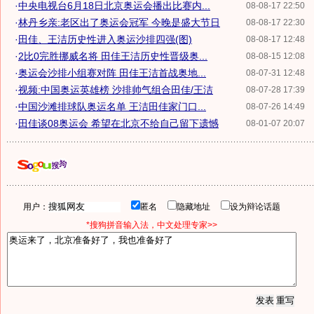
·
中央电视台6月18日北京奥运会播出比赛内...
08-08-17 22:50
·
林丹乡亲:老区出了奥运会冠军 今晚是盛大节日
08-08-17 22:30
·
田佳、王洁历史性进入奥运沙排四强(图)
08-08-17 12:48
·
2比0完胜挪威名将 田佳王洁历史性晋级奥...
08-08-15 12:08
·
奥运会沙排小组赛对阵 田佳王洁首战奥地...
08-07-31 12:48
·
视频:中国奥运英雄榜 沙排帅气组合田佳/王洁
08-07-28 17:39
·
中国沙滩排球队奥运名单 王洁田佳家门口...
08-07-26 14:49
·
田佳谈08奥运会 希望在北京不给自己留下遗憾
08-01-07 20:07
用户：
匿名
隐藏地址
设为辩论话题
*搜狗拼音输入法，中文处理专家>>