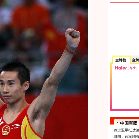
金牌榜
金
中国军团
·
奥运冠军抵达澳
·
组图：冠军团香