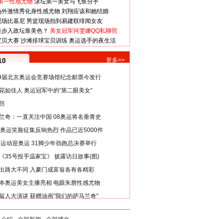
第一性感尤物
泳坛第一美女与飞鱼分手
场外激情秀化身性感尤物
刘翔应该和她结婚
现场比基尼
男篮现场拍到易建联绯闻女友
娃步入政坛靠美色？
美女冠军何雯娜QQ私聊照
宝贝大赛
沙滩排球宝贝训练
奥运选手的夜生活
10
更多>>
29届北京奥运会竞赛场馆纪念邮票今发行
花如佳人 奥运冠军中的“第二眼美女”
历
兰奇：一直关注中国 08奥运将名垂青史
8奥运笑脸征集反响热烈 作品已近5000件
类运动迎奥运 31脚少年劲跑总决赛举行
《35号投手温家宝》 披露访日故事(图)
出路大不同 入豪门成富翁各有各精彩
本奥运美女主播亮相 电眼朱唇性感尤物
翁人大演讲 获赠油画"我们的萨马兰奇"