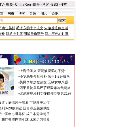
TV
-
视频
-
ChinaRen
-
邮件
-
博客
-
BBS
-
搜狗
闻
网页
博客
音乐
图片
说吧
平离任美排
毛泽东的十个儿女
朱镕基退休生活
市长
新足协主席
明星身份证号
邓小平伤心往事
•
上海传圣火 宋晓波摆爱心手势
•
小罗助攻舍瓦替补 米兰1-2升班马
•
美网李娜次盘崩盘 无缘女单八强
•
西甲首轮皇马巴萨双双爆冷负弱旅
海传递
•
北爱杯奥沙利文夺得排位赛第21冠
报道：病情超乎想象 可能赴美治疗
判0-20叙利亚 亚青赛卫冕蒙阴影
助中国申办世界杯 成日本竞争对手
：我们曾灌巴西七球 比国足强得多