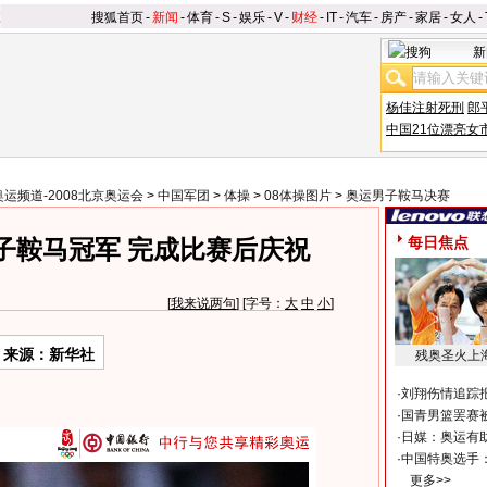
搜狐首页
-
新闻
-
体育
-
S
-
娱乐
-
V
-
财经
-
IT
-
汽车
-
房产
-
家居
-
女人
-
新
杨佳注射死刑
郎
中国21位漂亮女
奥运频道-2008北京奥运会
>
中国军团
>
体操
>
08体操图片
>
奥运男子鞍马决赛
每日焦点
子鞍马冠军 完成比赛后庆祝
[
我来说两句
] [字号：
大
中
小
]
来源：新华社
残奥圣火上
·
刘翔伤情追踪
·
国青男篮罢赛被
·
日媒：奥运有
·
中国特奥选手
更多>>