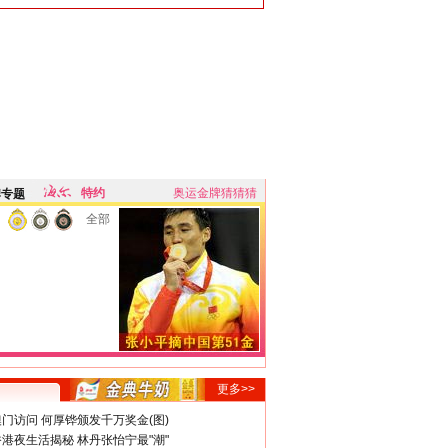
特约
奥运金牌猜猜猜
牌专题
全部
更多>>
门访问 何厚铧颁发千万奖金(图)
港夜生活揭秘 林丹张怡宁最"潮"