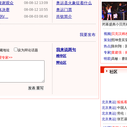
致谢观众
奥运圣火象征着什么
08-08-12 13:09
体决赛
奥运门票
08-08-12 10:55
...
肖钦简介
08-08-03 08:40
闭幕盛典小贝亮
视频|
贝克汉姆改
我要发布
策划|
熙坤贵宾
热点|
陈剑翔：
我来说两句
隐藏地址
设为辩论话题
专家|
童建强：
精华区
专家>>
明星|
高敏：赛
辩论区
社区
北京奥运
|
狐狐
北京奥运
|
中国
北京奥运
|
劳伦
北京奥运
|
张艺