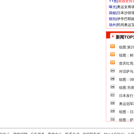
YY图|
美国女排
曝光|
奥运女将
揭秘|
日本沙排
狠拍|
伊辛巴耶
场外|
民间奥运
新闻TOP
组图:第
组图：鲜
曾庆红简
对话萨马
组图：0
组图:另
日本发行
奥运冠军
组图：日
组图：萨