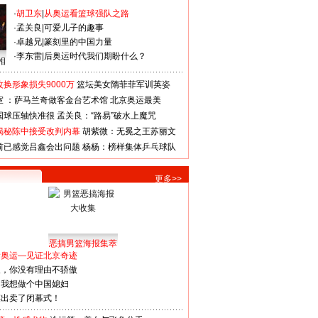
·
胡卫东
|
从奥运看篮球强队之路
·
孟关良
|
可爱儿子的趣事
·
卓越兄
|
篆刻里的中国力量
·
李东雷
|
后奥运时代我们期盼什么？
相
换形象损失9000万
篮坛美女隋菲菲军训英姿
室 ：萨马兰奇做客金台艺术馆
北京奥运最美
国球压轴快准很
孟关良：“路易”破水上魔咒
揭秘陈中接受改判内幕
胡紫微：无冕之王苏丽文
前已感觉吕鑫会出问题
杨杨：榜样集体乒乓球队
更多>>
恶搞男篮海报集萃
看奥运—见证北京奇迹
人，你没有理由不骄傲
：我想做个中国媳妇
谋出卖了闭幕式！