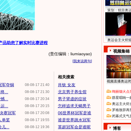
策划：炫目奥
奥运会主火炬
产品助您了解实时比赛进程
视频集锦
(责任编辑：liumiaoyao)
[
我来说两句
]
相关搜索
视频直播奥运
冠军夺铜
肖钦 女友
08-08-17 21:40
...
北京男子养生馆
绚丽烟火点
08-08-17 21:30
群星唱响一
...
男子肾虚的症状
08-08-17 20:34
奥运主火炬
...
怎样追求天蝎男子
08-08-17 20:15
罗格致辞再
决赛冠军
06世界杯冠军是谁
08-08-17 20:08
闭幕式天气
人单桨
谁是世界跳水冠军
08-08-17 19:55
...
英超冠军会是谁呢
08-08-12 19:36
博客