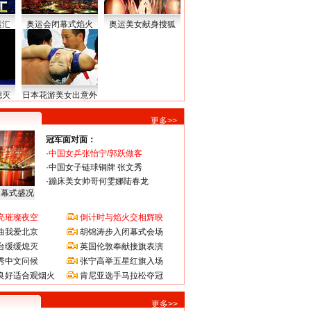
运汇
奥运会闭幕式焰火
奥运美女献身搜狐
熄灭
日本花游美女出意外
更多>>
冠军面对面：
·
中国女乒张怡宁/郭跃做客
·
中国女子链球铜牌 张文秀
·
蹦床美女帅哥何雯娜陆春龙
闭幕式盛况
亮璀璨夜空
倒计时与焰火交相辉映
曲我爱北京
胡锦涛步入闭幕式会场
台缓缓熄灭
英国伦敦奉献接旗表演
秀中文问候
张宁高举五星红旗入场
良好适合观烟火
肯尼亚选手马拉松夺冠
更多>>