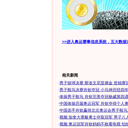
>>进入奥运赛事信息系统，五大数据
相关新闻
·
男子链球决赛:斯洛文尼亚摘金 世锦赛
·
男子鞍马决赛肖钦夺冠 小马神历经四年终
·
体操男子鞍马 肖钦完美夺冠杨威第四遗憾
·
中国体操历届奥运冠军 肖钦夺得个人奥运
·
中国选手肖钦赢得北京奥运会男子鞍马
·
视频:加拿大赛艇勇士夺取冠军 男子八
·
视频:奥运冠军肖钦妈妈不敢看电视 怕给儿