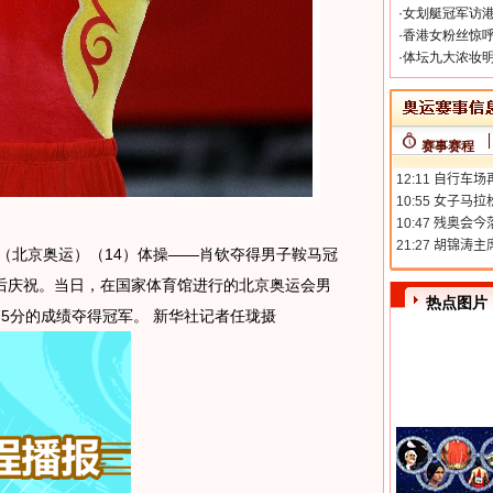
·
女划艇冠军访港
·
香港女粉丝惊呼
·
体坛九大浓妆明
赛事赛程
日 （北京奥运）（14）体操——肖钦夺得男子鞍马冠
赛后庆祝。当日，在国家体育馆进行的北京奥运会男
热点图片
75分的成绩夺得冠军。 新华社记者任珑摄