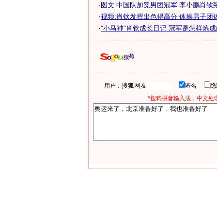
·
图文:中国队加冕男团冠军 李小鹏肖钦
·
视频:肖钦发挥出色得高分 体操男子团
·
"小马神"肖钦成长日记 冠军是怎样炼成的(
用户：
匿名
*搜狗拼音输入法，中文处理