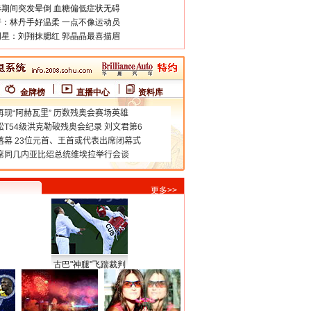
期间突发晕倒 血糖偏低症状无碍
：林丹手好温柔 一点不像运动员
星：刘翔抹腮红 郭晶晶最喜描眉
金牌榜
直播中心
资料库
更多>>
古巴"神腿"飞踹裁判