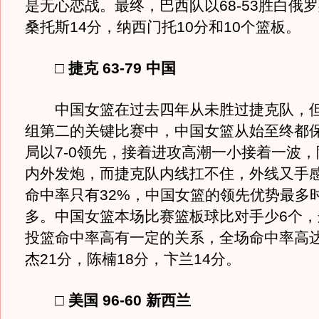
是无心恋战。最终，巴西队以68-53胜白俄
桑托斯14分，纳西门托10分和10个篮板。
□ 捷克 63-79 中国
中国女篮在过去四年从未胜过捷克队，但
组第二的关键比赛中，中国女篮从始至终都
局以7-0领先，接着进攻高潮一小接着一波
内外发炮，而捷克队内线扛不住，外线又手
命中率只有32%，中国女篮的领先优势最多时
多。中国女篮本场比赛篮板球比对手少6个，
投篮命中率高有一定的关系，全场命中率高达
杰21分，陈楠18分，卞兰14分。
□ 美国 96-60 新西兰