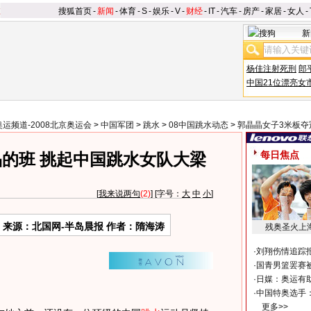
搜狐首页
-
新闻
-
体育
-
S
-
娱乐
-
V
-
财经
-
IT
-
汽车
-
房产
-
家居
-
女人
-
新
杨佳注射死刑
郎
中国21位漂亮女
奥运频道-2008北京奥运会
>
中国军团
>
跳水
>
08中国跳水动态
>
郭晶晶女子3米板夺
每日焦点
的班 挑起中国跳水女队大梁
[
我来说两句
(2)
] [字号：
大
中
小
]
来源：北国网-半岛晨报 作者：隋海涛
残奥圣火上
·
刘翔伤情追踪
·
国青男篮罢赛被
·
日媒：奥运有
·
中国特奥选手
更多>>