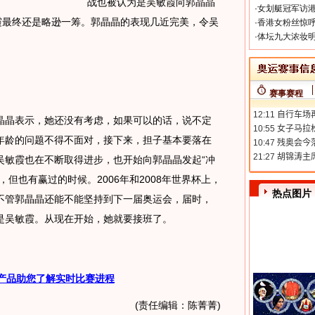
战也被认为是吴敏霞向郭晶晶
·
女划艇冠军访港
霞最终还是略逊一筹。郭晶晶的表现几近完美，令吴
·
香港女粉丝惊呼
·
体坛九大浓妆明
赛事赛程
晶表示，她还没有考虑，如果可以的话，说不定
年龄的问题不得不面对，接下来，担子基本要落在
吴敏霞也在不断取得进步，也开始向郭晶晶发起“冲
但也有赢过的时候。2006年和2008年世界杯上，
热点图片
不管郭晶晶还能不能坚持到下一届奥运会，届时，
是吴敏霞。从现在开始，她就要接班了。
产品助您了解实时比赛进程
(责任编辑：陈菁菁)