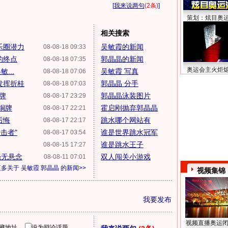
[
我来说两句
(2条)
]
策划：炫目奥
相关搜索
乐圈潜力
吴敏霞的新闻
08-08-18 09:33
的终点
郭晶晶的新闻
08-08-18 07:35
奥运会主火炬
...
吴敏霞 写真
08-08-18 07:06
发挥折桂
郭晶晶 分手
08-08-18 07:03
牌
郭晶晶泳装图片
08-08-17 23:29
铜牌
霍启刚抛弃郭晶晶
08-08-17 22:21
后悔
跳水哪个网站有
08-08-17 22:17
击者"
谁是世界跳水冠军
08-08-17 03:54
谁是跳水王子
08-08-15 17:27
毫无悬念
双人闯关小游戏
08-08-11 07:01
更多关于
吴敏霞 郭晶晶
的新闻>>
视频集锦
我要发布
视频直播奥运
隐藏地址
设为辩论话题