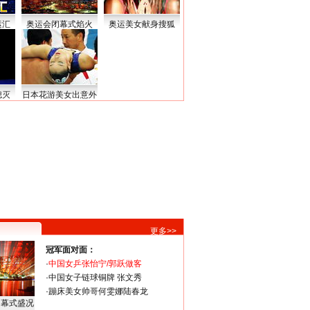
运汇
奥运会闭幕式焰火
奥运美女献身搜狐
熄灭
日本花游美女出意外
更多>>
冠军面对面：
·
中国女乒张怡宁/郭跃做客
·
中国女子链球铜牌 张文秀
·
蹦床美女帅哥何雯娜陆春龙
闭幕式盛况