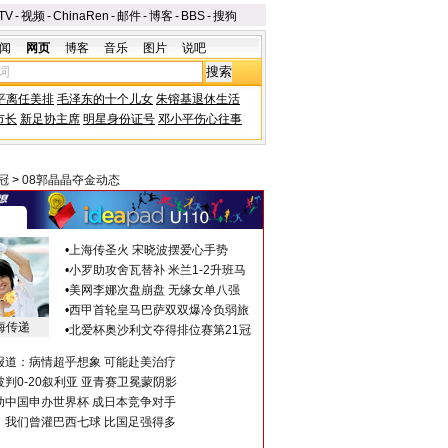
TV
-
视频
-
ChinaRen
-
邮件
-
博客
-
BBS
-
搜狗
闻
网页
博客
音乐
图片
说吧
平离任美排
毛泽东的十个儿女
朱镕基退休生活
市长
新足协主席
明星身份证号
邓小平伤心往事
冠
>
08郭晶晶夺金动态
•
上海传圣火 宋晓波摆爱心手势
•
小罗助攻舍瓦替补 米兰1-2升班马
•
美网李娜次盘崩盘 无缘女单八强
•
西甲首轮皇马巴萨双双爆冷负弱旅
海传递
•
北爱杯奥沙利文夺得排位赛第21冠
报道：病情超乎想象 可能赴美治疗
判0-20叙利亚 亚青赛卫冕蒙阴影
助中国申办世界杯 成日本竞争对手
：我们曾灌巴西七球 比国足强得多