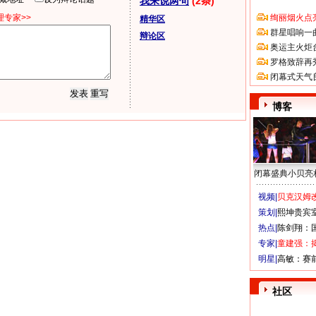
我来说两句
(2条)
专家>>
绚丽烟火点
精华区
群星唱响一
辩论区
奥运主火炬
罗格致辞再
闭幕式天气
博客
闭幕盛典小贝亮
视频|
贝克汉姆改
策划|
熙坤贵宾
热点|
陈剑翔：
专家|
童建强：
明星|
高敏：赛
社区