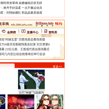
期间突发晕倒 血糖偏低症状无碍
：林丹手好温柔 一点不像运动员
星：刘翔抹腮红 郭晶晶最喜描眉
金牌榜
直播中心
资料库
更多>>
古巴"神腿"飞踹裁判