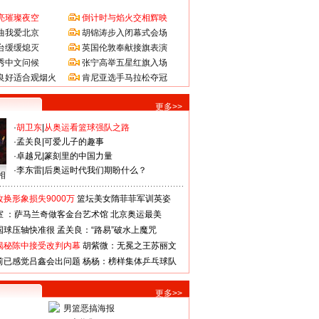
亮璀璨夜空
倒计时与焰火交相辉映
曲我爱北京
胡锦涛步入闭幕式会场
台缓缓熄灭
英国伦敦奉献接旗表演
秀中文问候
张宁高举五星红旗入场
良好适合观烟火
肯尼亚选手马拉松夺冠
更多>>
·
胡卫东
|
从奥运看篮球强队之路
·
孟关良
|
可爱儿子的趣事
·
卓越兄
|
篆刻里的中国力量
·
李东雷
|
后奥运时代我们期盼什么？
相
换形象损失9000万
篮坛美女隋菲菲军训英姿
室 ：萨马兰奇做客金台艺术馆
北京奥运最美
国球压轴快准很
孟关良：“路易”破水上魔咒
揭秘陈中接受改判内幕
胡紫微：无冕之王苏丽文
前已感觉吕鑫会出问题
杨杨：榜样集体乒乓球队
更多>>