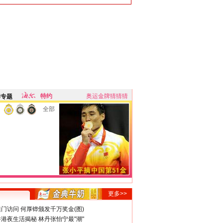
特约
奥运金牌猜猜猜
牌专题
全部
更多>>
门访问 何厚铧颁发千万奖金(图)
港夜生活揭秘 林丹张怡宁最"潮"