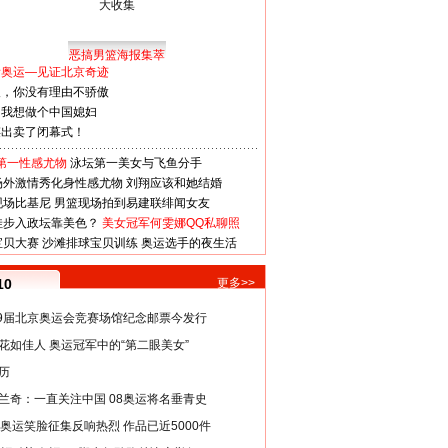
恶搞男篮海报集萃
看奥运—见证北京奇迹
人，你没有理由不骄傲
：我想做个中国媳妇
谋出卖了闭幕式！
第一性感尤物
泳坛第一美女与飞鱼分手
场外激情秀化身性感尤物
刘翔应该和她结婚
现场比基尼
男篮现场拍到易建联绯闻女友
娃步入政坛靠美色？
美女冠军何雯娜QQ私聊照
宝贝大赛
沙滩排球宝贝训练
奥运选手的夜生活
10
更多>>
29届北京奥运会竞赛场馆纪念邮票今发行
花如佳人 奥运冠军中的“第二眼美女”
历
兰奇：一直关注中国 08奥运将名垂青史
8奥运笑脸征集反响热烈 作品已近5000件