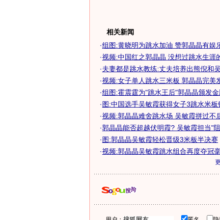
相关新闻
·
组图:黄晓明为跳水加油 赞郭晶晶有娱
·
视频:中国红之郭晶晶 没想过跳水生涯
·
夫妻都是跳水教练:丈夫培养出熊倪和吴敏
·
视频:女子单人跳水三米板 郭晶晶完美
·
组图:霍震霆为"跳水王后"郭晶晶颁发金
·
图:中国选手吴敏霞获得女子3跳水米板
·
视频:郭晶晶难舍跳水场 吴敏霞拼过不
·
郭晶晶能否超越伏明霞? 吴敏霞担当"阻
·
图:郭晶晶吴敏霞轻松晋级3米板半决赛
·
视频:郭晶晶吴敏霞跳水组合再度夺冠
用户：
匿名