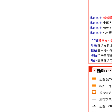
北京奥运
|
狐狐
北京奥运
|
中国
北京奥运
|
劳伦
北京奥运
|
张艺
YY图|
美国女排
曝光|
奥运女将
揭秘|
日本沙排
狠拍|
伊辛巴耶
场外|
民间奥运
新闻TOP
组图:第
组图：鲜
曾庆红简
对话萨马
组图：0