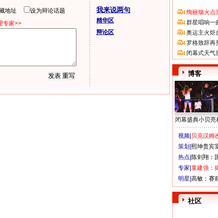
我来说两句
隐藏地址
设为辩论话题
绚丽烟火点
精华区
群星唱响一
专家>>
辩论区
奥运主火炬
罗格致辞再
闭幕式天气
博客
闭幕盛典小贝亮
视频|
贝克汉姆改
策划|
熙坤贵宾
热点|
陈剑翔：
专家|
童建强：
明星|
高敏：赛
社区