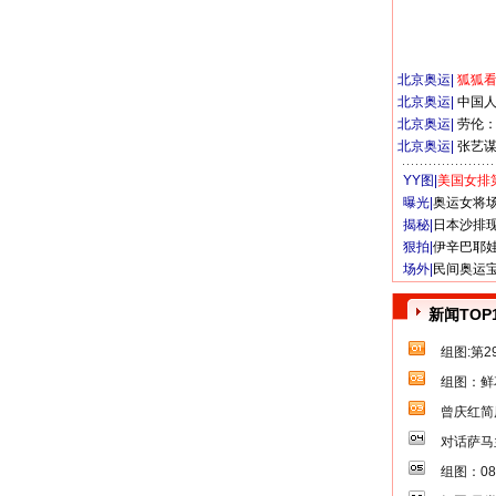
北京奥运
|
狐狐
北京奥运
|
中国
北京奥运
|
劳伦
北京奥运
|
张艺
YY图|
美国女排
曝光|
奥运女将
揭秘|
日本沙排
狠拍|
伊辛巴耶
场外|
民间奥运
新闻TOP
组图:第
组图：鲜
曾庆红简
对话萨马
组图：0