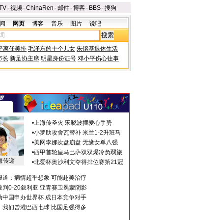
TV
-
视频
-
ChinaRen
-
邮件
-
博客
-
BBS
-
搜狗
闻
网页
博客
音乐
图片
说吧
平离任美排
毛泽东的十个儿女
朱镕基退休生活
市长
新足协主席
明星身份证号
邓小平伤心往事
•
上海传圣火 宋晓波摆爱心手势
•
小罗助攻舍瓦替补 米兰1-2升班马
•
美网李娜次盘崩盘 无缘女单八强
•
西甲首轮皇马巴萨双双爆冷负弱旅
海传递
•
北爱杯奥沙利文夺得排位赛第21冠
报道：病情超乎想象 可能赴美治疗
判0-20叙利亚 亚青赛卫冕蒙阴影
助中国申办世界杯 成日本竞争对手
：我们曾灌巴西七球 比国足强得多