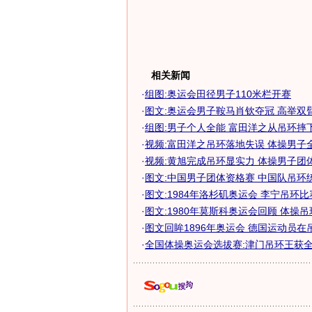
相关新闻
·
组图:奥运会田径男子110米栏开赛
·
图文:奥运会男子鞍马肖钦夺冠 高举双
·
组图:男子个人全能 富田洋之从吊环摔
·
视频:富田洋之吊环落地失误 体操男子
·
视频:黄旭完成吊环显实力 体操男子团
·
图文:中国男子团体资格赛 中国队吊环
·
图文:1984年洛杉矶奥运会 李宁吊环比
·
图文:1980年莫斯科奥运会回顾 体操
·
图文回眸1896年奥运会 德国运动员在吊环
·
全国体操奥运会选拔赛:津门吊环王获