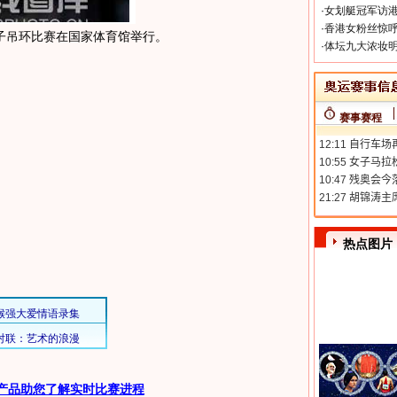
·
女划艇冠军访港
·
香港女粉丝惊呼
子吊环比赛在国家体育馆举行。
·
体坛九大浓妆明
赛事赛程
热点图片
产品助您了解实时比赛进程