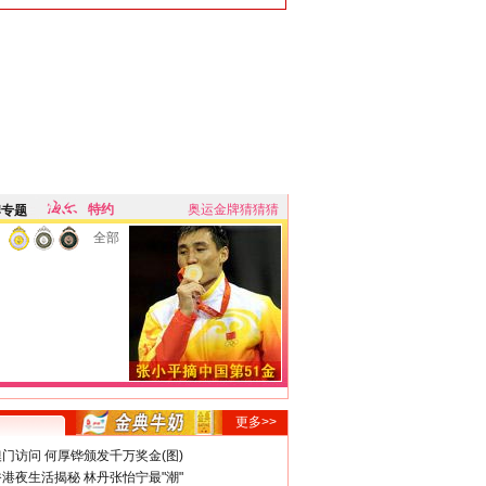
特约
奥运金牌猜猜猜
牌专题
全部
更多>>
门访问 何厚铧颁发千万奖金(图)
港夜生活揭秘 林丹张怡宁最"潮"