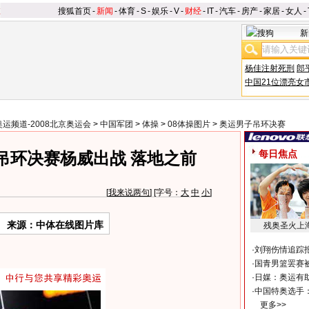
搜狐首页
-
新闻
-
体育
-
S
-
娱乐
-
V
-
财经
-
IT
-
汽车
-
房产
-
家居
-
女人
-
新
杨佳注射死刑
郎
中国21位漂亮女
奥运频道-2008北京奥运会
>
中国军团
>
体操
>
08体操图片
>
奥运男子吊环决赛
每日焦点
吊环决赛杨威出战 落地之前
[
我来说两句
] [字号：
大
中
小
]
来源：中体在线图片库
残奥圣火上
·
刘翔伤情追踪
·
国青男篮罢赛被
·
日媒：奥运有
·
中国特奥选手
更多>>