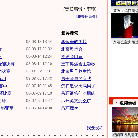
(责任编辑：李静)
策划：炫目奥
[
我来说两句
]
相关搜索
奥运会的图片
08-08-18 13:44
奥运会主火炬
臂
北京奥运会
08-08-17 21:32
下
奥运会门票
08-08-14 12:24
全能决赛
王菲奥运会主题歌
08-08-14 12:10
体决赛
北京男子养生馆
08-08-12 11:01
练习
男子肾虚的症状
08-08-09 17:43
赛中
怎样追求天蝎男子
08-07-10 01:45
吊环比赛
吊环锻炼什么肌肉
08-07-09 17:19
...
吊环英文怎么讲
08-02-25 14:47
视频集锦
全能亚军
吊环螺丝
07-06-14 14:38
我要发布
视频直播奥运