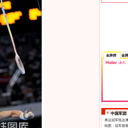
金牌榜
金
中国军团
·
奥运冠军抵达澳
·
组图：冠军团香