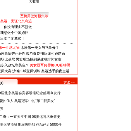
恶搞男篮海报集萃
看奥运—见证北京奇迹
人，你没有理由不骄傲
：我想做个中国媳妇
谋出卖了闭幕式！
第一性感尤物
泳坛第一美女与飞鱼分手
场外激情秀化身性感尤物
刘翔应该和她结婚
现场比基尼
男篮现场拍到易建联绯闻女友
娃步入政坛靠美色？
美女冠军何雯娜QQ私聊照
宝贝大赛
沙滩排球宝贝训练
奥运选手的夜生活
10
更多>>
29届北京奥运会竞赛场馆纪念邮票今发行
花如佳人 奥运冠军中的“第二眼美女”
历
兰奇：一直关注中国 08奥运将名垂青史
8奥运笑脸征集反响热烈 作品已近5000件