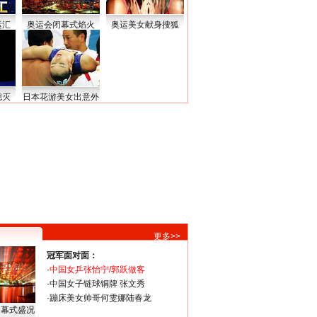
运汇
奥运会闭幕式焰火
奥运美女献身搜狐
熄灭
日本花游美女出意外
更多>>
冠军面对面：
·
中国女乒张怡宁/郭跃做客
·
中国女子链球铜牌 张文秀
·
蹦床美女帅哥何雯娜陆春龙
闭幕式盛况