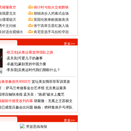
亮璀璨夜空
倒计时与焰火交相辉映
曲我爱北京
胡锦涛步入闭幕式会场
台缓缓熄灭
英国伦敦奉献接旗表演
秀中文问候
张宁高举五星红旗入场
良好适合观烟火
肯尼亚选手马拉松夺冠
更多>>
·
胡卫东
|
从奥运看篮球强队之路
·
孟关良
|
可爱儿子的趣事
·
卓越兄
|
篆刻里的中国力量
·
李东雷
|
后奥运时代我们期盼什么？
相
换形象损失9000万
篮坛美女隋菲菲军训英姿
室 ：萨马兰奇做客金台艺术馆
北京奥运最美
国球压轴快准很
孟关良：“路易”破水上魔咒
揭秘陈中接受改判内幕
胡紫微：无冕之王苏丽文
前已感觉吕鑫会出问题
杨杨：榜样集体乒乓球队
更多>>