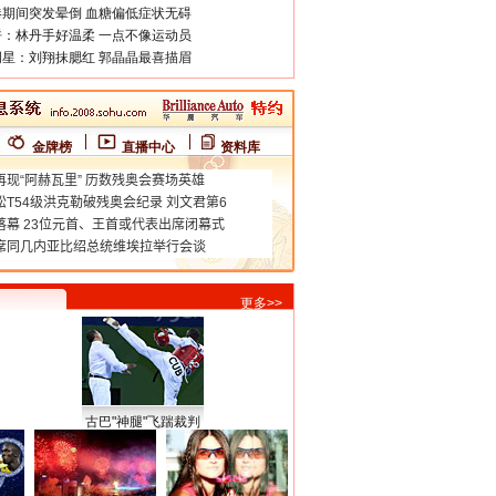
期间突发晕倒 血糖偏低症状无碍
：林丹手好温柔 一点不像运动员
星：刘翔抹腮红 郭晶晶最喜描眉
金牌榜
直播中心
资料库
更多>>
古巴"神腿"飞踹裁判