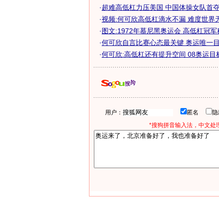
·
超难高低杠力压美国 中国体操女队首夺奥
·
视频:何可欣高低杠滴水不漏 难度世界
·
图文:1972年慕尼黑奥运会 高低杠冠
·
何可欣自言比赛心态最关键 奥运唯一目标
·
何可欣:高低杠还有提升空间 08奥运目
用户：
匿名
*搜狗拼音输入法，中文处理