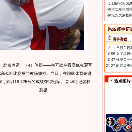
·
女划艇冠军访港
·
香港女粉丝惊呼
·
体坛九大浓妆明
赛事赛程
日 （北京奥运）（4）体操——何可欣夺得高低杠冠军
成高低杠比赛后与教练拥抱。当日，在国家体育馆进
热点图片
欣以16.725分的成绩夺得冠军。 新华社记者林
慧摄