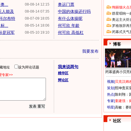
...
奥运门票
08-08-14 12:15
绚丽烟火点
无人能及
中国的体操还行吗
08-08-14 07:35
群星唱响一
军科尔布特
有什么体操呢
08-07-09 18:05
奥运主火炬
...
何可欣 年龄
08-05-14 18:06
罗格致辞再
闭幕式天气
标是冠军
何可欣 高低杠
08-05-10 19:10
博客
我要发布
我来说两句
隐藏地址
设为辩论话题
闭幕盛典小贝亮
精华区
专家>>
辩论区
视频|
贝克汉姆改
策划|
熙坤贵宾
热点|
陈剑翔：
专家|
童建强：
明星|
高敏：赛
社区