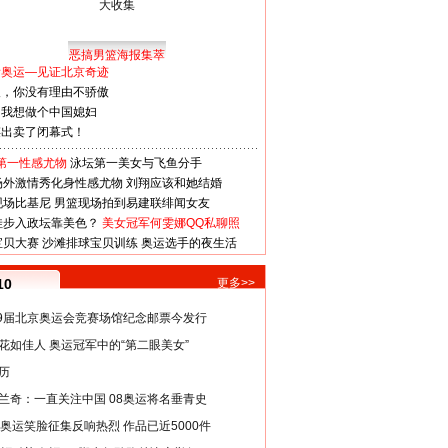
恶搞男篮海报集萃
看奥运—见证北京奇迹
人，你没有理由不骄傲
：我想做个中国媳妇
谋出卖了闭幕式！
第一性感尤物
泳坛第一美女与飞鱼分手
场外激情秀化身性感尤物
刘翔应该和她结婚
现场比基尼
男篮现场拍到易建联绯闻女友
娃步入政坛靠美色？
美女冠军何雯娜QQ私聊照
宝贝大赛
沙滩排球宝贝训练
奥运选手的夜生活
10
更多>>
29届北京奥运会竞赛场馆纪念邮票今发行
花如佳人 奥运冠军中的“第二眼美女”
历
兰奇：一直关注中国 08奥运将名垂青史
8奥运笑脸征集反响热烈 作品已近5000件