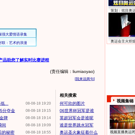
策划：炫目奥
奥运会主火炬
产品助您了解实时比赛进程
(责任编辑：liumiaoyao)
[
我来说两句
]
相关搜索
视频集锦
...
何可欣的图片
08-08-18 19:20
25分夺金
06世界杯冠军是谁
08-08-18 19:15
金牌
英超冠军会是谁呢
08-08-18 19:14
瞬间
谁是世界跳水冠军
08-08-18 19:09
后的秘密
奥运圣火象征着什么
视频直播奥运
08-08-18 18:55