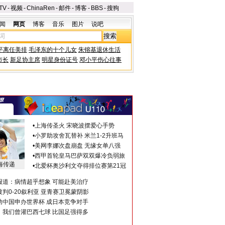
TV
-
视频
-
ChinaRen
-
邮件
-
博客
-
BBS
-
搜狗
闻
网页
博客
音乐
图片
说吧
平离任美排
毛泽东的十个儿女
朱镕基退休生活
市长
新足协主席
明星身份证号
邓小平伤心往事
•
上海传圣火 宋晓波摆爱心手势
•
小罗助攻舍瓦替补 米兰1-2升班马
•
美网李娜次盘崩盘 无缘女单八强
•
西甲首轮皇马巴萨双双爆冷负弱旅
海传递
•
北爱杯奥沙利文夺得排位赛第21冠
报道：病情超乎想象 可能赴美治疗
判0-20叙利亚 亚青赛卫冕蒙阴影
助中国申办世界杯 成日本竞争对手
：我们曾灌巴西七球 比国足强得多