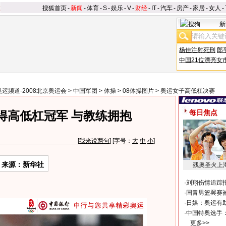
搜狐首页
-
新闻
-
体育
-
S
-
娱乐
-
V
-
财经
-
IT
-
汽车
-
房产
-
家居
-
女人
-
新
杨佳注射死刑
郎
中国21位漂亮女
奥运频道-2008北京奥运会
>
中国军团
>
体操
>
08体操图片
>
奥运女子高低杠决赛
每日焦点
得高低杠冠军 与教练拥抱
[
我来说两句
] [字号：
大
中
小
]
来源：新华社
残奥圣火上
·
刘翔伤情追踪
·
国青男篮罢赛被
·
日媒：奥运有
·
中国特奥选手
更多>>