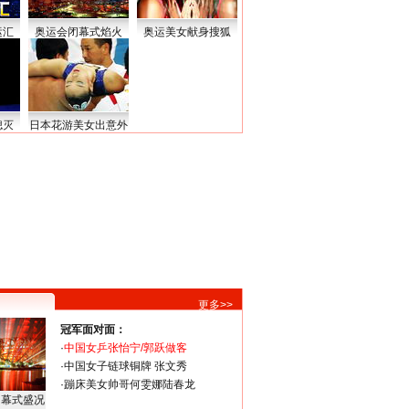
运汇
奥运会闭幕式焰火
奥运美女献身搜狐
熄灭
日本花游美女出意外
更多>>
冠军面对面：
·
中国女乒张怡宁/郭跃做客
·
中国女子链球铜牌 张文秀
·
蹦床美女帅哥何雯娜陆春龙
闭幕式盛况