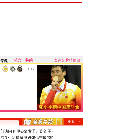
特约
奥运金牌猜猜猜
牌专题
全部
更多>>
门访问 何厚铧颁发千万奖金(图)
港夜生活揭秘 林丹张怡宁最"潮"