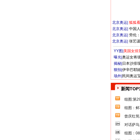
北京奥运
|
狐狐
北京奥运
|
中国
北京奥运
|
劳伦
北京奥运
|
张艺
YY图|
美国女排
曝光|
奥运女将
揭秘|
日本沙排
狠拍|
伊辛巴耶
场外|
民间奥运
新闻TOP
组图:第
组图：鲜
曾庆红简
对话萨马
组图：0