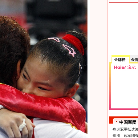
金牌榜
金
中国军团
·
奥运冠军抵达澳
·
组图：冠军团香