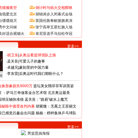
亮璀璨夜空
倒计时与焰火交相辉映
曲我爱北京
胡锦涛步入闭幕式会场
台缓缓熄灭
英国伦敦奉献接旗表演
秀中文问候
张宁高举五星红旗入场
良好适合观烟火
肯尼亚选手马拉松夺冠
更多>>
·
胡卫东
|
从奥运看篮球强队之路
·
孟关良
|
可爱儿子的趣事
·
卓越兄
|
篆刻里的中国力量
·
李东雷
|
后奥运时代我们期盼什么？
相
换形象损失9000万
篮坛美女隋菲菲军训英姿
室 ：萨马兰奇做客金台艺术馆
北京奥运最美
国球压轴快准很
孟关良：“路易”破水上魔咒
揭秘陈中接受改判内幕
胡紫微：无冕之王苏丽文
前已感觉吕鑫会出问题
杨杨：榜样集体乒乓球队
更多>>