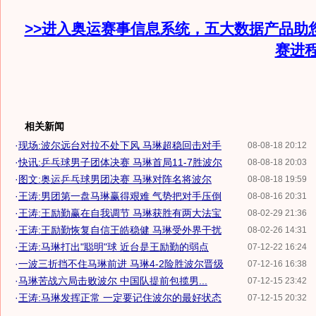
>>进入奥运赛事信息系统，五大数据产品助
赛进
相关新闻
·
现场:波尔远台对拉不处下风 马琳超稳回击对手
08-08-18 20:12
·
快讯:乒乓球男子团体决赛 马琳首局11-7胜波尔
08-08-18 20:03
·
图文:奥运乒乓球男团决赛 马琳对阵名将波尔
08-08-18 19:59
·
王涛:男团第一盘马琳赢得艰难 气势把对手压倒
08-08-16 20:31
·
王涛:王励勤赢在自我调节 马琳获胜有两大法宝
08-02-29 21:36
·
王涛:王励勤恢复自信王皓稳健 马琳受外界干扰
08-02-26 14:31
·
王涛:马琳打出"聪明"球 近台是王励勤的弱点
07-12-22 16:24
·
一波三折挡不住马琳前进 马琳4-2险胜波尔晋级
07-12-16 16:38
·
马琳苦战六局击败波尔 中国队提前包揽男...
07-12-15 23:42
·
王涛:马琳发挥正常 一定要记住波尔的最好状态
07-12-15 20:32