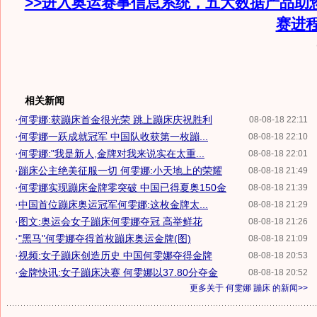
>>进入奥运赛事信息系统，五大数据产品助
赛进
相关新闻
·
何雯娜:获蹦床首金很光荣 跳上蹦床庆祝胜利
08-08-18 22:11
·
何雯娜一跃成就冠军 中国队收获第一枚蹦...
08-08-18 22:10
·
何雯娜:"我是新人,金牌对我来说实在太重...
08-08-18 22:01
·
蹦床公主绝美征服一切 何雯娜:小天地上的荣耀
08-08-18 21:49
·
何雯娜实现蹦床金牌零突破 中国已得夏奥150金
08-08-18 21:39
·
中国首位蹦床奥运冠军何雯娜:这枚金牌太...
08-08-18 21:29
·
图文:奥运会女子蹦床何雯娜夺冠 高举鲜花
08-08-18 21:26
·
"黑马"何雯娜夺得首枚蹦床奥运金牌(图)
08-08-18 21:09
·
视频:女子蹦床创造历史 中国何雯娜夺得金牌
08-08-18 20:53
·
金牌快讯:女子蹦床决赛 何雯娜以37.80分夺金
08-08-18 20:52
更多关于
何雯娜 蹦床
的新闻>>